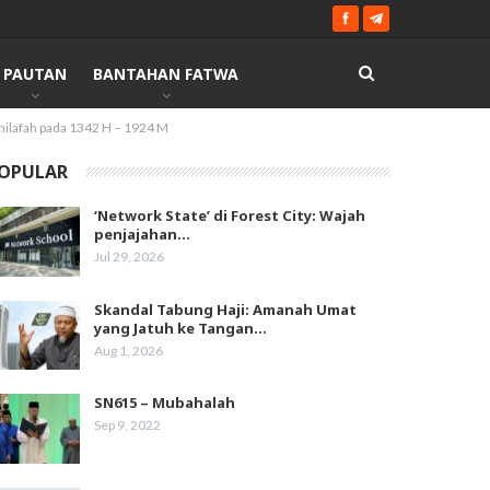
PAUTAN
BANTAHAN FATWA
Khilafah pada 1342 H – 1924 M
OPULAR
‘Network State’ di Forest City: Wajah
penjajahan…
Jul 29, 2026
Skandal Tabung Haji: Amanah Umat
yang Jatuh ke Tangan…
Aug 1, 2026
SN615 – Mubahalah
Sep 9, 2022