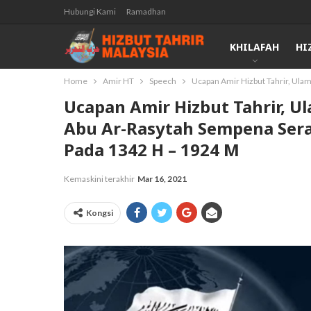
Hubungi Kami
Ramadhan
KHILAFAH
HI
Home
Amir HT
Speech
Ucapan Amir Hizbut Tahrir, Ulam
Ucapan Amir Hizbut Tahrir, Ul
Abu Ar-Rasytah Sempena Sera
Pada 1342 H – 1924 M
Kemaskini terakhir
Mar 16, 2021
Kongsi