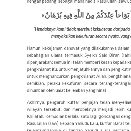
dengan pedang, sebagai mana hadis Rasulullah (saw), d
»
راً بَوَاحاً عِنْدَكُمْ مِنْ اللَّهِ فِيهِ بُرْهَانٌ
“Hendaknya kami tidak merebut kekuasaan daripada ta
menyaksikan kekufuran secara nyata, yang d
Namun, kekejaman dahsyat yang dilakukannya dalam 
sebahagian ulama termasuk Syeikh Said Biran (rahi
dipenjarakan; semua ini telah memberi kesan kepada k
pengkhianat itu, untuk menjatuhkannya dan pengikutny
untuk menghancurkan pengkhianat Allah, pengkhian
demikian, pelaku kekufuran secara terang-terangan
dihumban oleh umat ke lembah yang hina!
Akhirnya, pengaruh kuffar penjajah telah menyeli
wilayah tersebut, dan merobeknya menjadi lebih k
Khilafah. Kemudian berlaku satu lagi goncangan denga
Rasulullah (saw), kepada Yahudi. Lalu, kuffar Barat
kelangsungannya di tangan Yahudi. Cara pertama 