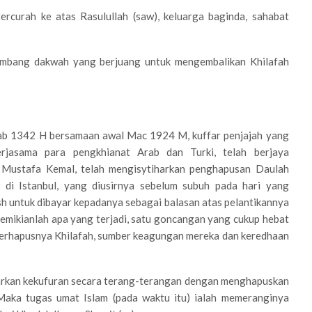
ercurah ke atas Rasulullah (saw), keluarga baginda, sahabat
mbang dakwah yang berjuang untuk mengembalikan Khilafah
Rajab 1342 H bersamaan awal Mac 1924 M, kuffar penjajah yang
erjasama para pengkhianat Arab dan Turki, telah berjaya
 Mustafa Kemal, telah mengisytiharkan penghapusan Daulah
di Istanbul, yang diusirnya sebelum subuh pada hari yang
ish untuk dibayar kepadanya sebagai balasan atas pelantikannya
Demikianlah apa yang terjadi, satu goncangan yang cukup hebat
terhapusnya Khilafah, sumber keagungan mereka dan keredhaan
arkan kekufuran secara terang-terangan dengan menghapuskan
 Maka tugas umat Islam (pada waktu itu) ialah memeranginya