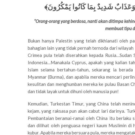
﴿ وَعَذَابٌ شَدِيدٌ بِمَا كَانُوا يَمْكُرُونَ
“Orang-orang yang berdosa, nanti akan ditimpa kehina
membuat tipu 
Bukan hanya Palestin yang telah dikhianati oleh p
bahagian lain yang tidak pernah ternoda dari wilayah
Crimea pula telah diserahkan kepada Rusia…Sudan S
Indonesia…Manakala Cyprus, apakah yang kalian ta
Islam selama bertahun-tahun, sekarang ia berad
Myanmar (Burma), dan apabila mereka mencari perlin
kesulitan dan menghumban mereka ke pulau Basan Ch
dan tidak layak untuk dihuni oleh manusia pun!
Kemudian, Turkestan Timur, yang China telah meni
kejam, yang raksasa pun akan cabut lari darinya. Tur
Pembantaian beramai-ramai oleh China itu berlaku 
dan dilihat oleh penguasa negeri kaum Muslimin di
kubur. Apabila mereka bersuara pula, mereka mengata