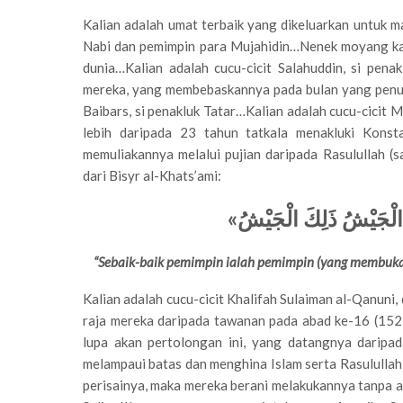
Kalian adalah umat terbaik yang dikeluarkan untuk 
Nabi dan pemimpin para Mujahidin…Nenek moyang kal
dunia…Kalian adalah cucu-cicit Salahuddin, si pen
mereka, yang membebaskannya pada bulan yang penuh
Baibars, si penakluk Tatar…Kalian adalah cucu-cicit
lebih daripada 23 tahun tatkala menakluki Kons
memuliakannya melalui pujian daripada Rasulullah 
dari Bisyr al-Khats’ami:
»
ْمَ الْجَيْشُ ذَلِكَ الْجَيْشُ
“Sebaik-baik pemimpin ialah pemimpin (yang membuka)n
Kalian adalah cucu-cicit Khalifah Sulaiman al-Qanun
raja mereka daripada tawanan pada abad ke-16 (1525
lupa akan pertolongan ini, yang datangnya daripa
melampaui batas dan menghina Islam serta Rasulullah
perisainya, maka mereka berani melakukannya tanpa a