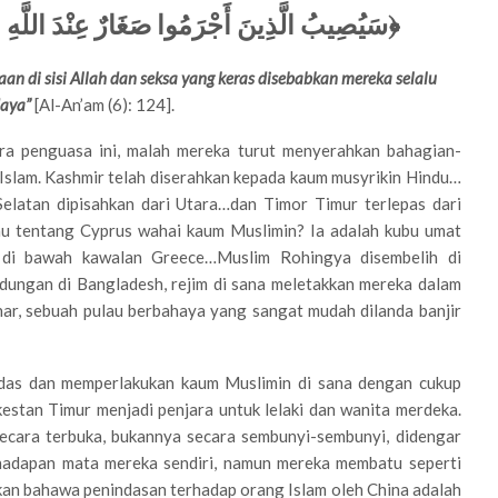
سَيُصِيبُ الَّذِينَ أَجْرَمُوا صَغَارٌ عِنْدَ اللَّهِ﴾
an di sisi Allah dan seksa yang keras disebabkan mereka selalu
daya”
[Al-An’am (6): 124].
ara penguasa ini, malah mereka turut menyerahkan bahagian-
 Islam. Kashmir telah diserahkan kepada kaum musyrikin Hindu…
elatan dipisahkan dari Utara…dan Timor Timur terlepas dari
hu tentang Cyprus wahai kaum Muslimin? Ia adalah kubu umat
a di bawah kawalan Greece…Muslim Rohingya disembelih di
dungan di Bangladesh, rejim di sana meletakkan mereka dalam
ar, sebuah pulau berbahaya yang sangat mudah dilanda banjir
ndas dan memperlakukan kaum Muslimin di sana dengan cukup
kestan Timur menjadi penjara untuk lelaki dan wanita merdeka.
secara terbuka, bukannya secara sembunyi-sembunyi, didengar
 hadapan mata mereka sendiri, namun mereka membatu seperti
kan bahawa penindasan terhadap orang Islam oleh China adalah