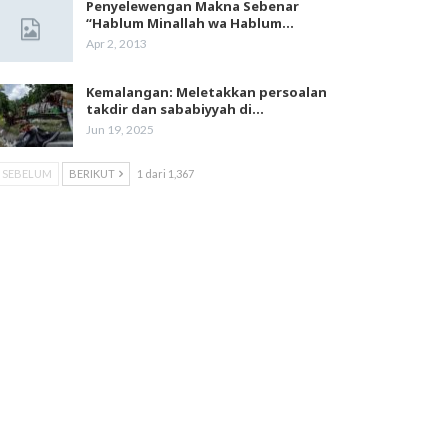
Penyelewengan Makna Sebenar
“Hablum Minallah wa Hablum…
Apr 2, 2013
Kemalangan: Meletakkan persoalan
takdir dan sababiyyah di…
Jun 19, 2025
SEBELUM
BERIKUT
1 dari 1,367