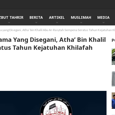
ZBUT TAHRIR
BERITA
ARTIKEL
MUSLIMAH
MEDIA
a yang Disegani, Atha’ bin Khalil Abu Ar-Rasytah Sempena Seratus Tahun Kejatuhan 
ama Yang Disegani, Atha’ Bin Khalil
P
tus Tahun Kejatuhan Khilafah