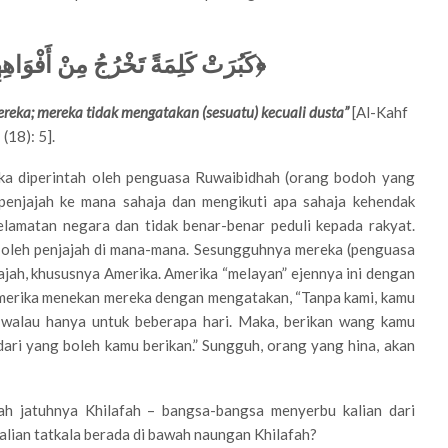
كَبُرَتْ كَلِمَةً تَخْرُجُ مِنْ أَفْوَاهِهِ﴾
reka; mereka tidak mengatakan (sesuatu) kecuali dusta”
[Al-Kahf
(18): 5].
ka diperintah oleh penguasa Ruwaibidhah (orang bodoh yang
penjajah ke mana sahaja dan mengikuti apa sahaja kehendak
elamatan negara dan tidak benar-benar peduli kepada rakyat.
 oleh penjajah di mana-mana. Sesungguhnya mereka (penguasa
enjajah, khususnya Amerika. Amerika “melayan” ejennya ini dengan
 Amerika menekan mereka dengan mengatakan, “Tanpa kami, kamu
, walau hanya untuk beberapa hari. Maka, berikan wang kamu
ari yang boleh kamu berikan.” Sungguh, orang yang hina, akan
lah jatuhnya Khilafah – bangsa-bangsa menyerbu kalian dari
alian tatkala berada di bawah naungan Khilafah?