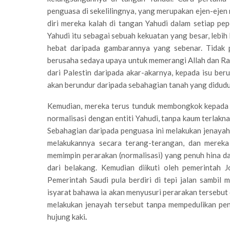
penguasa di sekelilingnya, yang merupakan ejen-ejen 
diri mereka kalah di tangan Yahudi dalam setiap p
Yahudi itu sebagai sebuah kekuatan yang besar, leb
hebat daripada gambarannya yang sebenar. Tidak p
berusaha sedaya upaya untuk memerangi Allah dan Ras
dari Palestin daripada akar-akarnya, kepada isu ber
akan berundur daripada sebahagian tanah yang didud
Kemudian, mereka terus tunduk membongkok kepada 
normalisasi dengan entiti Yahudi, tanpa kaum terlakna
Sebahagian daripada penguasa ini melakukan jenayah n
melakukannya secara terang-terangan, dan mereka
memimpin perarakan (normalisasi) yang penuh hina da
dari belakang. Kemudian diikuti oleh pemerintah 
Pemerintah Saudi pula berdiri di tepi jalan sambi
isyarat bahawa ia akan menyusuri perarakan tersebu
melakukan jenayah tersebut tanpa mempedulikan pe
hujung kaki
.