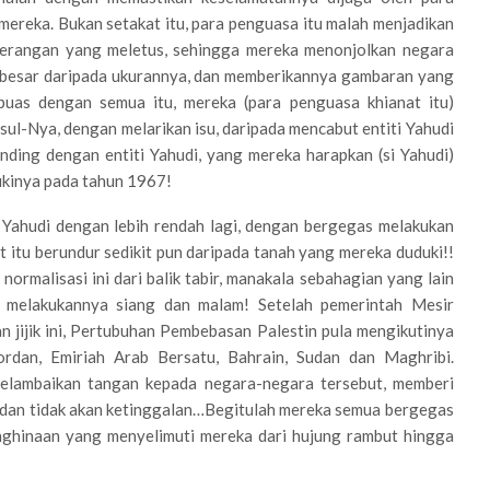
mereka. Bukan setakat itu, para penguasa itu malah menjadikan
eperangan yang meletus, sehingga mereka menonjolkan negara
ih besar daripada ukurannya, dan memberikannya gambaran yang
uas dengan semua itu, mereka (para penguasa khianat itu)
ul-Nya, dengan melarikan isu, daripada mencabut entiti Yahudi
unding dengan entiti Yahudi, yang mereka harapkan (si Yahudi)
ukinya pada tahun 1967!
Yahudi dengan lebih rendah lagi, dengan bergegas melakukan
t itu berundur sedikit pun daripada tanah yang mereka duduki!!
ormalisasi ini dari balik tabir, manakala sebahagian yang lain
 melakukannya siang dan malam! Setelah pemerintah Mesir
n jijik ini, Pertubuhan Pembebasan Palestin pula mengikutinya
Jordan, Emiriah Arab Bersatu, Bahrain, Sudan dan Maghribi.
l melambaikan tangan kepada negara-negara tersebut, memberi
t dan tidak akan ketinggalan…Begitulah mereka semua bergegas
nghinaan yang menyelimuti mereka dari hujung rambut hingga