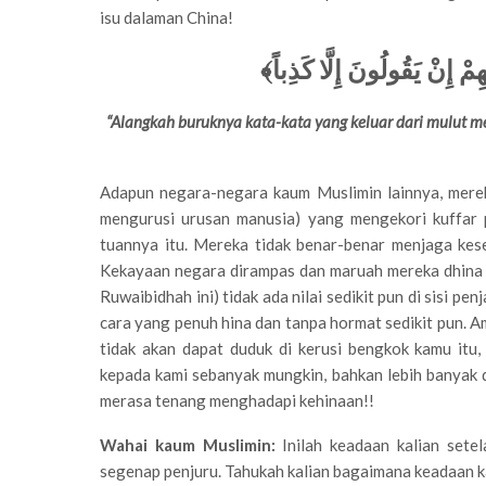
isu dalaman China!
﴿مْ إِنْ يَقُولُونَ إِلَّا كَذِباً
“
Alangkah buruknya kata-kata yang keluar dari mulut me
Adapun negara-negara kaum Muslimin lainnya, mere
mengurusi urusan manusia) yang mengekori kuffar 
tuannya itu. Mereka tidak benar-benar menjaga kes
Kekayaan negara dirampas dan maruah mereka dhina
Ruwaibidhah ini) tidak ada nilai sedikit pun di sisi p
cara yang penuh hina dan tanpa hormat sedikit pun.
tidak akan dapat duduk di kerusi bengkok kamu itu
kepada kami sebanyak mungkin, bahkan lebih banyak d
merasa tenang menghadapi kehinaan!!
Wahai kaum Muslimin:
Inilah keadaan kalian sete
segenap penjuru. Tahukah kalian bagaimana keadaan k