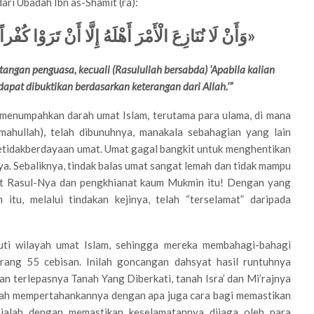
ari Ubadah Ibn as-Shamit (ra):
وَأَنْ لَا نُنَازِعَ الْأَمْرَ أَهْلَهُ إِلَّا أَنْ تَرَوْا كُفْ
«
ngan penguasa, kecuali (Rasulullah bersabda) ‘Apabila kalian
apat dibuktikan berdasarkan keterangan dari Allah.’”
menumpahkan darah umat Islam, terutama para ulama, di mana
mahullah), telah dibunuhnya, manakala sebahagian yang lain
etidakberdayaan umat. Umat ​​gagal bangkit untuk menghentikan
a. Sebaliknya, tindak balas umat sangat lemah dan tidak mampu
at Rasul-Nya dan pengkhianat kaum Mukmin itu! Dengan yang
 itu, melalui tindakan kejinya, telah “terselamat” daripada
muti wilayah umat Islam, sehingga mereka membahagi-bahagi
urang 55 cebisan. Inilah goncangan dahsyat hasil runtuhnya
n terlepasnya Tanah Yang Diberkati, tanah Isra’ dan Mi’rajnya
 telah mempertahankannya dengan apa juga cara bagi memastikan
ialah dengan memastikan keselamatannya dijaga oleh para