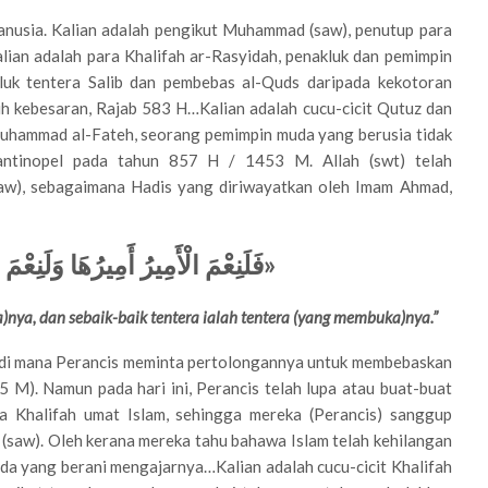
manusia. Kalian adalah pengikut Muhammad (saw), penutup para
ian adalah para Khalifah ar-Rasyidah, penakluk dan pemimpin
akluk tentera Salib dan pembebas al-Quds daripada kekotoran
 kebesaran, Rajab 583 H…Kalian adalah cucu-cicit Qutuz dan
 Muhammad al-Fateh, seorang pemimpin muda yang berusia tidak
tantinopel pada tahun 857 H / 1453 M. Allah (swt) telah
(saw), sebagaimana Hadis yang diriwayatkan oleh Imam Ahmad,
فَلَنِعْمَ الْأَمِيرُ أَمِيرُهَا وَلَنِع
«
ya, dan sebaik-baik tentera ialah tentera (yang membuka)nya.”
i, di mana Perancis meminta pertolongannya untuk membebaskan
 M). Namun pada hari ini, Perancis telah lupa atau buat-buat
da Khalifah umat Islam, sehingga mereka (Perancis) sanggup
 (saw). Oleh kerana mereka tahu bahawa Islam telah kehilangan
da yang berani mengajarnya…Kalian adalah cucu-cicit Khalifah