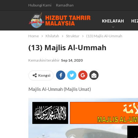
Hubungi Kami
Ramadhan
KHILAFAH
HI
Home
Khilafah
Struktur
(13) Majlis Al-Ummah
(13) Majlis Al-Ummah
Kemaskini terakhir
Sep 14, 2020
Kongsi
Majlis Al-Ummah (Majlis Umat)