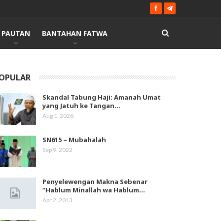
PAUTAN
BANTAHAN FATWA
OPULAR
Skandal Tabung Haji: Amanah Umat
yang Jatuh ke Tangan…
Aug 1, 2026
SN615 – Mubahalah
Sep 9, 2022
Penyelewengan Makna Sebenar
“Hablum Minallah wa Hablum…
Apr 2, 2013