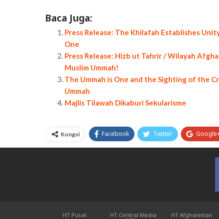
Baca Juga:
Press Release: The Khilafah Establishes Unit
One
Press Release: Hizb ut Tahrir / Wilayah Afgh
Muslim Ummah!
The Ummah is One and the Sighting of the C
Ummah
Majlis Tilawah Dikaburi Sekularisme
Facebook
Twitter
Google
Kongsi
HT Pusat
HT Central Media
HT Afghanistan