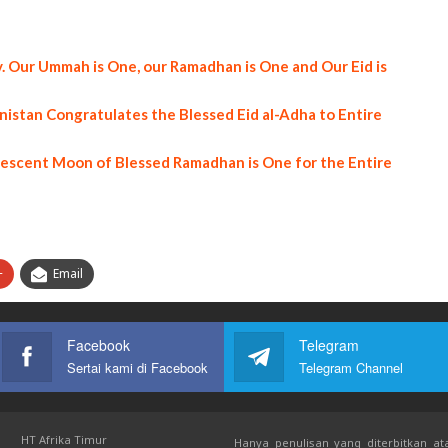
y. Our Ummah is One, our Ramadhan is One and Our Eid is
anistan Congratulates the Blessed Eid al-Adha to Entire
rescent Moon of Blessed Ramadhan is One for the Entire
+
Email
Facebook
Telegram
Sertai kami di Facebook
Telegram Channel
HT Afrika Timur
Hanya penulisan yang diterbitkan ata