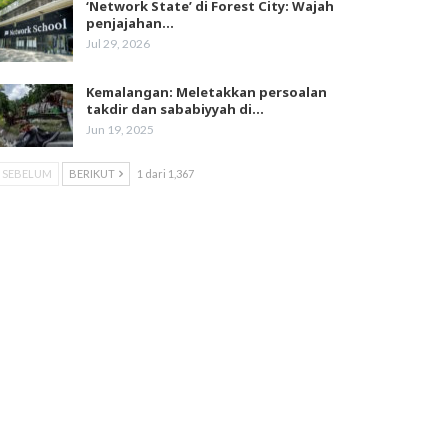
‘Network State’ di Forest City: Wajah
penjajahan…
Jul 29, 2026
Kemalangan: Meletakkan persoalan
takdir dan sababiyyah di…
Jun 19, 2025
SEBELUM
BERIKUT
1 dari 1,367