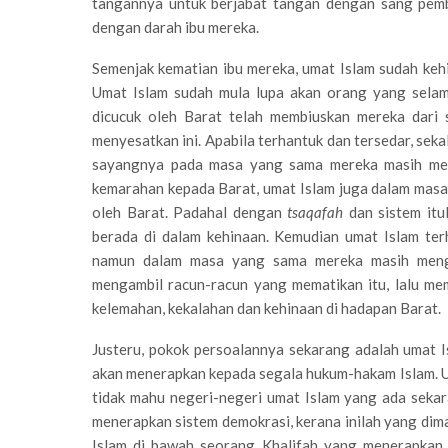
tangannya untuk berjabat tangan dengan sang pem
dengan darah ibu mereka.
Semenjak kematian ibu mereka, umat Islam sudah ke
Umat Islam sudah mula lupa akan orang yang sela
dicucuk oleh Barat telah membiuskan mereka dari 
menyesatkan ini. Apabila terhantuk dan tersedar, seka
sayangnya pada masa yang sama mereka masih m
kemarahan kepada Barat, umat Islam juga dalam mas
oleh Barat. Padahal dengan
tsaqafah
dan sistem itu
berada di dalam kehinaan. Kemudian umat Islam ter
namun dalam masa yang sama mereka masih mengh
mengambil racun-racun yang mematikan itu, lalu mem
kelemahan, kekalahan dan kehinaan di hadapan Barat.
Justeru, pokok persoalannya sekarang adalah umat 
akan menerapkan kepada segala hukum-hakam Islam. U
tidak mahu negeri-negeri umat Islam yang ada seka
menerapkan sistem demokrasi, kerana inilah yang di
Islam di bawah seorang Khalifah yang menerapkan si