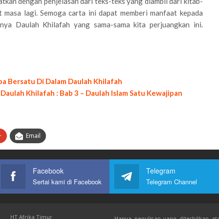
atkan dengan penjelasan dari teks-teks yang diambil dari kitab-
it masa lagi. Semoga carta ini dapat memberi manfaat kepada
nya Daulah Khilafah yang sama-sama kita perjuangkan ini.
pa Bersatu Di Dalam Daulah Khilafah
aulah Khilafah : Bab 3 – Daulah Islam Satu Kewajipan
+
Email
Facebook
Telegram
Sertai kami di Facebook
Telegram Channel
HT Afrika Timur
Hanya penulisan yang diterbitkan ata