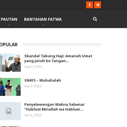
PAUTAN
BANTAHAN FATWA
OPULAR
Skandal Tabung Haji: Amanah Umat
yang Jatuh ke Tangan…
Aug 1, 2026
SN615 – Mubahalah
Sep 9, 2022
Penyelewengan Makna Sebenar
“Hablum Minallah wa Hablum…
Apr 2, 2013