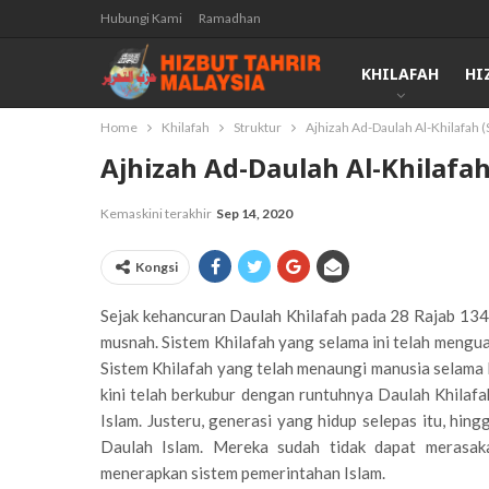
Hubungi Kami
Ramadhan
KHILAFAH
HI
Home
Khilafah
Struktur
Ajhizah Ad-Daulah Al-Khilafah (
Ajhizah Ad-Daulah Al-Khilafah
Kemaskini terakhir
Sep 14, 2020
Kongsi
Sejak kehancuran Daulah Khilafah pada 28 Rajab 134
musnah. Sistem Khilafah yang selama ini telah menguas
Sistem Khilafah yang telah menaungi manusia selama 
kini telah berkubur dengan runtuhnya Daulah Khilafah
Islam. Justeru, generasi yang hidup selepas itu, hingg
Daulah Islam. Mereka sudah tidak dapat merasak
menerapkan sistem pemerintahan Islam.