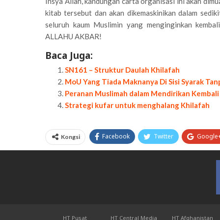
Insya Allah, kandungan carta organisasi ini akan dimu
kitab tersebut dan akan dikemaskinikan dalam sedik
seluruh kaum Muslimin yang menginginkan kembali
ALLAHU AKBAR!
Baca Juga:
SN161 – Struktur Daulah Khilafah
MoU Yang Tiada Maknanya Di Sisi Syarak Tan
Peranan Muslimah dalam Mendirikan Kembali D
Strategi kufar untuk menghalang Khilafah
Facebook
Twitter
Google
Kongsi
HT Pusat
HT Central Media
HT Afghanistan