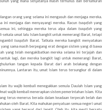
bunuh yang mana senjatanya masih terhunus dan berlumuran
hilangan orang yang selama ini mengasuh dan menjaga mereka.
ma ini menjaga dan menyayangi mereka. Racun
tsaqafah
yang
semua ini, sehingga mereka terus alpa dalam
tsaqafah
yang
li-sekala umat lalu Islam bangkit untuk memerangi Barat, tetapi
engambil
tsaqafah
Barat. Tatkala mereka bangkit menyatakan
a yang sama masih berpegang erat dengan sistem yang di bawa
lah yang telah mengakibatkan mereka selama ini terjajah dan
hantuk lagi, dan mereka bangkit lagi untuk memerangi Barat,
ulurkan tangan kepada Barat dari arah belakang dengan
inumnya. Lantaran itu, umat Islam terus tersungkur di dalam
Islam itu wajib kembali menegakkan semula Daulah Islam yang
mat wajib kembali menerapkan sistem pemerintahan Islam. Kita
rang terus-menerus berada dalam keadaan terpecah belah dan
mahukan oleh Barat. Kita mahukan penyatuan semua negeri umat
stem yang berasal dari langit. Oleh itu, kita mesti bersatu