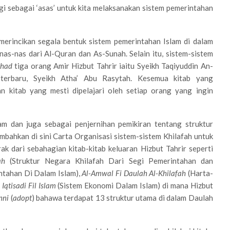
lagi sebagai ‘asas’ untuk kita melaksanakan sistem pemerintahan
merincikan segala bentuk sistem pemerintahan Islam di dalam
as-nas dari Al-Quran dan As-Sunah. Selain itu, sistem-sistem
tihad
tiga orang Amir Hizbut Tahrir iaitu Syeikh Taqiyuddin An-
terbaru, Syeikh Atha’ Abu Rasytah. Kesemua kitab yang
n kitab yang mesti dipelajari oleh setiap orang yang ingin
 dan juga sebagai penjernihan pemikiran tentang struktur
bahkan di sini Carta Organisasi sistem-sistem Khilafah untuk
rak dari sebahagian kitab-kitab keluaran Hizbut Tahrir seperti
ah
(Struktur Negara Khilafah Dari Segi Pemerintahan dan
ntahan Di Dalam Islam),
Al-Amwal Fi Daulah Al-Khilafah
(Harta-
Iqtisadi Fil Islam
(Sistem Ekonomi Dalam Islam) di mana Hizbut
nni
(
adopt
) bahawa terdapat 13 struktur utama di dalam Daulah