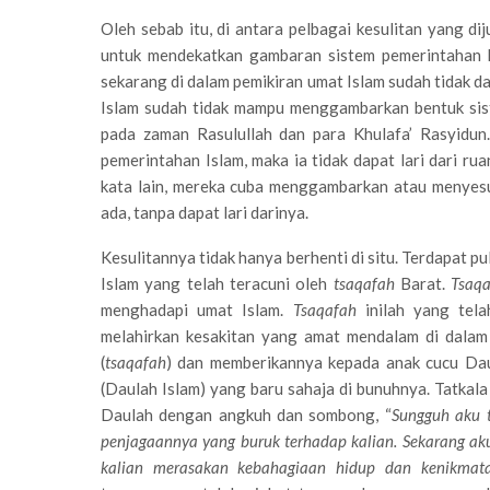
Oleh sebab itu, di antara pelbagai kesulitan yang d
untuk mendekatkan gambaran sistem pemerintahan I
sekarang di dalam pemikiran umat Islam sudah tidak dap
Islam sudah tidak mampu menggambarkan bentuk sis
pada zaman Rasulullah dan para Khulafa’ Rasyidun
pemerintahan Islam, maka ia tidak dapat lari dari r
kata lain, mereka cuba menggambarkan atau menyes
ada, tanpa dapat lari darinya.
Kesulitannya tidak hanya berhenti di situ. Terdapat pu
Islam yang telah teracuni oleh
tsaqafah
Barat.
Tsaq
menghadapi umat Islam.
Tsaqafah
inilah yang tel
melahirkan kesakitan yang amat mendalam di dalam
(
tsaqafah
) dan memberikannya kepada anak cucu Daula
(Daulah Islam) yang baru sahaja di bunuhnya. Tatkal
Daulah dengan angkuh dan sombong, “
Sungguh aku 
penjagaannya yang buruk terhadap kalian. Sekarang a
kalian merasakan kebahagiaan hidup dan kenikmat