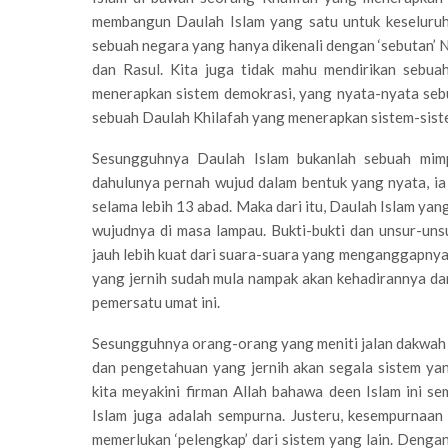
membangun Daulah Islam yang satu untuk keseluruha
sebuah negara yang hanya dikenali dengan ‘sebutan’ 
dan Rasul. Kita juga tidak mahu mendirikan sebua
menerapkan sistem demokrasi, yang nyata-nyata seb
sebuah Daulah Khilafah yang menerapkan sistem-sist
Sesungguhnya Daulah Islam bukanlah sebuah mimpi
dahulunya pernah wujud dalam bentuk yang nyata, ia
selama lebih 13 abad. Maka dari itu, Daulah Islam yan
wujudnya di masa lampau. Bukti-bukti dan unsur-uns
jauh lebih kuat dari suara-suara yang menganggapnya 
yang jernih sudah mula nampak akan kehadirannya da
pemersatu umat ini.
Sesungguhnya orang-orang yang meniti jalan dakwah
dan pengetahuan yang jernih akan segala sistem yan
kita meyakini firman Allah bahawa deen Islam ini s
Islam juga adalah sempurna. Justeru, kesempurnaan s
memerlukan ‘pelengkap’ dari sistem yang lain. Dengan