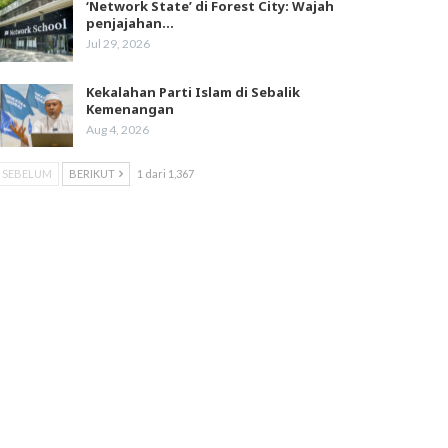
‘Network State’ di Forest City: Wajah
penjajahan…
Jul 29, 2026
Kekalahan Parti Islam di Sebalik
Kemenangan
Aug 4, 2026
SEBELUM
BERIKUT
1 dari 1,367