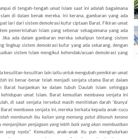
ijumpai di tengah-tengah umat Islam saat ini adalah bagaimana
slam di dalam benak mereka. Ini kerana, gambaran yang ada
at lari dari sistem demokrasi kufur ciptaan Barat. Fikiran umat
tem pemerintahan Islam yang sebenar sebagaimana yang ada
. Jika ada dalam gambaran mereka sekalipun tentang sistem
uang lingkup sistem demokrasi kufur yang ada sekarang, dengan
uaikan sistem Islam mengikut kehendak/acuan demokrasi yang
la kesulitan-kesulitan lain iaitu untuk mengubah pemikiran umat
afah
ini benar-benar telah menjadi senjata utama Barat dalam
ah Barat hunjamkan ke dalam tubuh Daulah Islam sehingga
 kehidupan umat Islam. Barat kemudian membawa senjata ini
h, di saat senjata tersebut masih menitiskan darah ‘ibunya’
a Barat membawa senjata ini, mereka berkata kepada anak-cucu
telah membunuh ibu kalian yang memang patut dibunuh kerana
ku menjanjikan penjagaan yang lebih baik yang akan membuatkan
an yang nyata
.” Kemudian, anak-anak itu pun menghulurkan