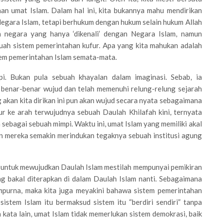
n umat Islam. Dalam hal ini, kita bukannya mahu mendirikan
Negara Islam, tetapi berhukum dengan hukum selain hukum Allah
h negara yang hanya ‘dikenali’ dengan Negara Islam, namun
uah sistem pemerintahan kufur. Apa yang kita mahukan adalah
em pemerintahan Islam semata-mata.
. Bukan pula sebuah khayalan dalam imaginasi. Sebab, ia
 benar-benar wujud dan telah memenuhi relung-relung sejarah
g akan kita dirikan ini pun akan wujud secara nyata sebagaimana
ur ke arah terwujudnya sebuah Daulah Khilafah kini, ternyata
sebagai sebuah mimpi. Waktu ini, umat Islam yang memiliki akal
n mereka semakin merindukan tegaknya sebuah institusi agung
 untuk mewujudkan Daulah Islam mestilah mempunyai pemikiran
g bakal diterapkan di dalam Daulah Islam nanti. Sebagaimana
empurna, maka kita juga meyakini bahawa sistem pemerintahan
istem Islam itu bermaksud sistem itu “berdiri sendiri” tanpa
 kata lain, umat Islam tidak memerlukan sistem demokrasi, baik