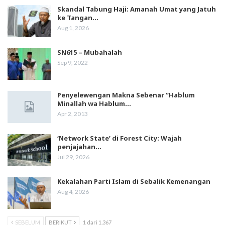
Skandal Tabung Haji: Amanah Umat yang Jatuh
ke Tangan…
Aug 1, 2026
SN615 – Mubahalah
Sep 9, 2022
Penyelewengan Makna Sebenar “Hablum
Minallah wa Hablum…
Apr 2, 2013
‘Network State’ di Forest City: Wajah
penjajahan…
Jul 29, 2026
Kekalahan Parti Islam di Sebalik Kemenangan
Aug 4, 2026
SEBELUM
BERIKUT
1 dari 1,367