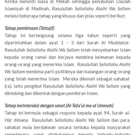
Ketika meneliti masa di Mekah sehingga penubuhan Daulah
Islamiyah di Madinah, Rasulullah
Sallallahu Alaihi Wa Sallam
melalui beberapa tahap yang khusus dan jelas seperti berikut:
Tahap pembinaan (Tatsqif)
Tahap ini berlangsung selama tiga tahun seperti yang
diperintahkan dalam ayat 1 – 3 dari Surah Al Muddatsir.
Rasulullah
Sallallahu Alaihi Wa Sallam
telah menyebarkan Islam
kepada orang ramai dan berjaya membina keimanan kepada
orang-orang yang menerima Islam. Rasulullah
Sallallahu Alaihi
Wa Sallam
membina parti politiknya dari kalangan orang-orang
yang telah menerima Islam. Mereka dikenali sebagai sahabat
(ra), iaitu pengikut Rasulullah
Sallallahu Alaihi Wa Sallam
yang
dibimbing dan dibentuk dengan pemikiran Islam.
Tahap berinteraksi dengan umat (Al-Tafa’ul ma al Ummah)
Tahap ini bermula sebagai respons kepada ayat 94, Surah al-
Hijr dimana Rasulullah
Sallallahu Alaihi Wa Sallam
dan para
sahabat mula berdakwah secara terbuka kepada masyarakat
sepertimana yang dilakukannya kepada individu-individu