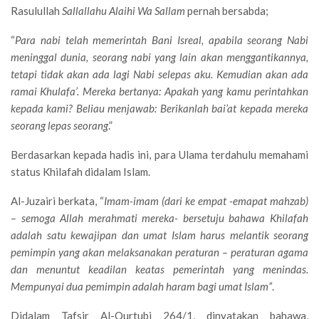
Rasulullah
Sallallahu Alaihi Wa Sallam
pernah bersabda;
“
Para nabi telah memerintah Bani Isreal, apabila seorang Nabi
meninggal dunia, seorang nabi yang lain akan menggantikannya,
tetapi tidak akan ada lagi Nabi selepas aku. Kemudian akan ada
ramai Khulafa’. Mereka bertanya: Apakah yang kamu perintahkan
kepada kami? Beliau menjawab: Berikanlah bai’at kepada mereka
seorang lepas seorang
.”
Berdasarkan kepada hadis ini, para Ulama terdahulu memahami
status Khilafah didalam Islam.
Al-Juzairi berkata, “
Imam-imam (dari ke empat -emapat mahzab)
– semoga Allah merahmati mereka- bersetuju bahawa Khilafah
adalah satu kewajipan dan umat Islam harus melantik seorang
pemimpin yang akan melaksanakan peraturan – peraturan agama
dan menuntut keadilan keatas pemerintah yang menindas.
Mempunyai dua pemimpin adalah haram bagi umat Islam”
.
Didalam Tafsir Al-Qurtubi 264/1, dinyatakan bahawa,