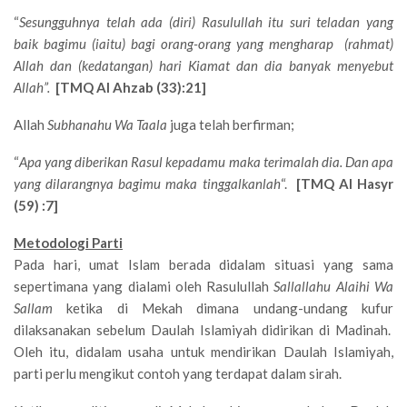
“
Sesungguhnya telah ada (diri) Rasulullah itu suri teladan yang
baik bagimu (iaitu) bagi orang-orang yang mengharap (rahmat)
Allah dan (kedatangan) hari Kiamat dan dia banyak menyebut
Allah”.
[TMQ Al Ahzab (33):21]
Allah
Subhanahu Wa Taala
juga telah berfirman;
“
Apa yang diberikan Rasul kepadamu maka terimalah dia. Dan apa
yang dilarangnya bagimu maka tinggalkanlah
“.
[TMQ Al Hasyr
(59) :7]
Metodologi Parti
Pada hari, umat Islam berada didalam situasi yang sama
sepertimana yang dialami oleh Rasulullah
Sallallahu Alaihi Wa
Sallam
ketika di Mekah dimana undang-undang kufur
dilaksanakan sebelum Daulah Islamiyah didirikan di Madinah.
Oleh itu, didalam usaha untuk mendirikan Daulah Islamiyah,
parti perlu mengikut contoh yang terdapat dalam sirah.