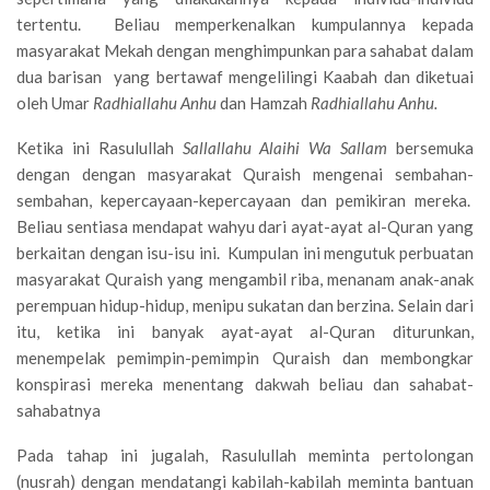
tertentu. Beliau memperkenalkan kumpulannya kepada
masyarakat Mekah dengan menghimpunkan para sahabat dalam
dua barisan yang bertawaf mengelilingi Kaabah dan diketuai
oleh Umar
Radhiallahu Anhu
dan Hamzah
Radhiallahu Anhu.
Ketika ini Rasulullah
Sallallahu Alaihi Wa Sallam
bersemuka
dengan dengan masyarakat Quraish mengenai sembahan-
sembahan, kepercayaan-kepercayaan dan pemikiran mereka.
Beliau sentiasa mendapat wahyu dari ayat-ayat al-Quran yang
berkaitan dengan isu-isu ini. Kumpulan ini mengutuk perbuatan
masyarakat Quraish yang mengambil riba, menanam anak-anak
perempuan hidup-hidup, menipu sukatan dan berzina. Selain dari
itu, ketika ini banyak ayat-ayat al-Quran diturunkan,
menempelak pemimpin-pemimpin Quraish dan membongkar
konspirasi mereka menentang dakwah beliau dan sahabat-
sahabatnya
Pada tahap ini jugalah, Rasulullah meminta pertolongan
(nusrah) dengan mendatangi kabilah-kabilah meminta bantuan