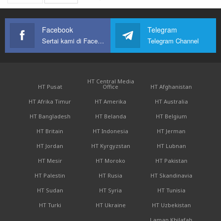
Facebook
Telegram
Sertai kami di Facebook
Telegram Channel
HT Central Media
HT Pusat
Office
HT Afghanistan
HT Afrika Timur
HT Amerika
HT Australia
HT Bangladesh
HT Belanda
HT Belgium
HT Britain
HT Indonesia
HT Jerman
HT Jordan
HT Kyrgyzstan
HT Lubnan
HT Mesir
HT Moroko
HT Pakistan
HT Palestin
HT Rusia
HT Skandinavia
HT Sudan
HT Syria
HT Tunisia
HT Turki
HT Ukraine
HT Uzbekistan
Laman Khilafah