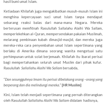
hasil bumi umat Islam.
Ketiadaan Khilafah juga mengakibatkan musuh-musuh Islam ini
menghina kepercayaan suci umat Islam tanpa mendapat
sebarang reaksi balas dari mana-mana Negara. Mereka
berterusan memfitnah Rasulullah Sallalahu Alaihi Wa Sallam,
memperlekehkan al-Quran, mempersendakan pakaian Muslimah,
melarang pembinaan kubah dimasjid-masjid, dan mereka juga
mereka-reka cara penyembahan umat Islam sepertimana yang
berlaku di Amerika dimana seorang wanita mengetuai satu
perhimpunan untuk solat berjemaah. Khilafah itu ibarat perisai
bagi mempertahankan seluruh umat Muslim dari pihak kufur.
Rasulullah
Sallallahu Alaihi Wa Sallam
bersabda,
“
Dan sesungguhnya Imam itu perisai dibelakang orang –orang yang
berperang dan dia melindungi mereka.
”
[HR Muslim]
Kini, Islam telah menjadi sepertimana yang pernah diterangkan
oleh Rasulullah
Sallallahu Alaihi Wa Sallam
didalam hadisnya,