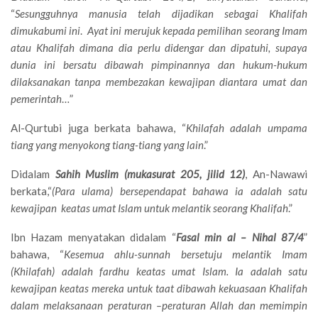
“
Sesungguhnya manusia telah dijadikan sebagai Khalifah
dimukabumi ini
.
Ayat ini merujuk kepada pemilihan seorang Imam
atau Khalifah dimana dia perlu didengar dan dipatuhi, supaya
dunia ini bersatu dibawah pimpinannya dan hukum-hukum
dilaksanakan tanpa membezakan kewajipan diantara umat dan
pemerintah
…”
Al-Qurtubi juga berkata bahawa, “
Khilafah adalah umpama
tiang yang menyokong tiang-tiang yang lain
.”
Didalam
Sahih Muslim (mukasurat 205, jilid 12)
, An-Nawawi
berkata,“
(Para ulama) bersependapat bahawa ia adalah satu
kewajipan keatas umat Islam untuk melantik seorang Khalifah
.”
Ibn Hazam menyatakan didalam “
Fasal min al – Nihal 87/4
”
bahawa, “
Kesemua ahlu-sunnah bersetuju melantik Imam
(Khilafah) adalah fardhu keatas umat Islam. Ia adalah satu
kewajipan keatas mereka untuk taat dibawah kekuasaan Khalifah
dalam melaksanaan peraturan –peraturan Allah dan memimpin