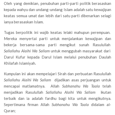
Oleh yang demikian, penubuhan parti-parti politik berasaskan
kepada wahyu dan undang-undang Islam adalah satu kewajipan
keatas semua umat dan lebih dari satu parti dibenarkan selagi
ianya berasaskan Islam.
Tugas berpolitik ini wajib keatas lelaki mahupun perempuan.
Mereka menyertai parti untuk menjalankan kewajipan dan
bekerja bersama-sama parti mengikut sunah Rasulullah
Sallallahu Alaihi Wa Sallam
untuk menggubah masyarakat dari
Darul Kufur kepada Darul Islam melalui penubuhan Daulah
Khilafah Islamiyah.
Kumpulan ini akan mempelajari Sirah dan perbuatan Rasulullah
Sallallahu Alaihi Wa Sallam
dijadikan asas perjuangan untuk
mencapai matlamatnya. Allah
Subhanahu Wa Taala
telah
menjadikan Rasulullah
Sallallahu Alaihi Wa Sallam
ikutan
terbaik dan ia adalah fardhu bagi kita untuk mengikutnya.
Sepertimana firman Allah
Subhanahu Wa Taala
didalam al-
Quran;