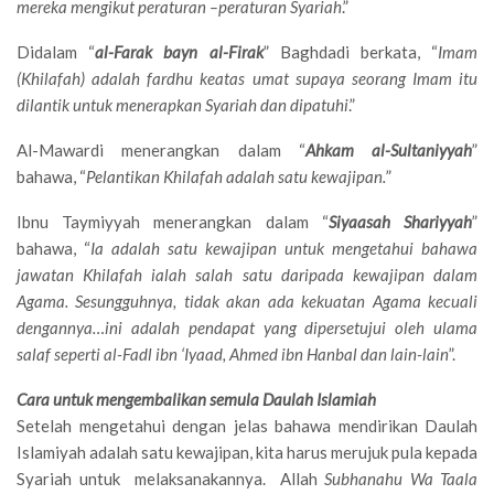
mereka mengikut peraturan –peraturan Syariah
.”
Didalam “
al-Farak bayn al-Firak
” Baghdadi berkata, “
Imam
(Khilafah) adalah fardhu keatas umat supaya seorang Imam itu
dilantik untuk menerapkan Syariah dan dipatuhi
.”
Al-Mawardi menerangkan dalam “
Ahkam al-Sultaniyyah
”
bahawa, “
Pelantikan Khilafah adalah satu kewajipan.
”
Ibnu Taymiyyah menerangkan dalam “
Siyaasah Shariyyah
”
bahawa, “
Ia adalah satu kewajipan untuk mengetahui bahawa
jawatan Khilafah ialah salah satu daripada kewajipan dalam
Agama. Sesungguhnya, tidak akan ada kekuatan Agama kecuali
dengannya…ini adalah pendapat yang dipersetujui oleh ulama
salaf seperti al-Fadl ibn ‘Iyaad, Ahmed ibn Hanbal dan lain-lain
”.
Cara untuk mengembalikan semula Daulah Islamiah
Setelah mengetahui dengan jelas bahawa mendirikan Daulah
Islamiyah adalah satu kewajipan, kita harus merujuk pula kepada
Syariah untuk melaksanakannya. Allah
Subhanahu Wa Taala