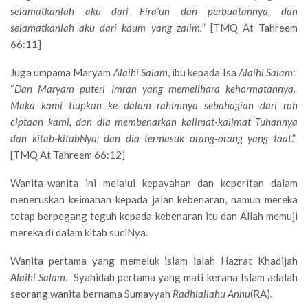
selamatkanlah aku dari Fira’un dan perbuatannya, dan
selamatkanlah aku dari kaum yang zalim.
” [TMQ At Tahreem
66:11]
Juga umpama Maryam
Alaihi Salam
, ibu kepada Isa
Alaihi Salam
:
“
Dan Maryam puteri Imran yang memelihara kehormatannya.
Maka kami tiupkan ke dalam rahimnya sebahagian dari roh
ciptaan kami, dan dia membenarkan kalimat-kalimat Tuhannya
dan kitab-kitabNya; dan dia termasuk orang-orang yang taat
.”
[TMQ At Tahreem 66:12]
Wanita-wanita ini melalui kepayahan dan keperitan dalam
meneruskan keimanan kepada jalan kebenaran, namun mereka
tetap berpegang teguh kepada kebenaran itu dan Allah memuji
mereka di dalam kitab suciNya.
Wanita pertama yang memeluk islam ialah Hazrat Khadijah
Alaihi Salam
. Syahidah pertama yang mati kerana Islam adalah
seorang wanita bernama Sumayyah
Radhiallahu Anhu
(RA).