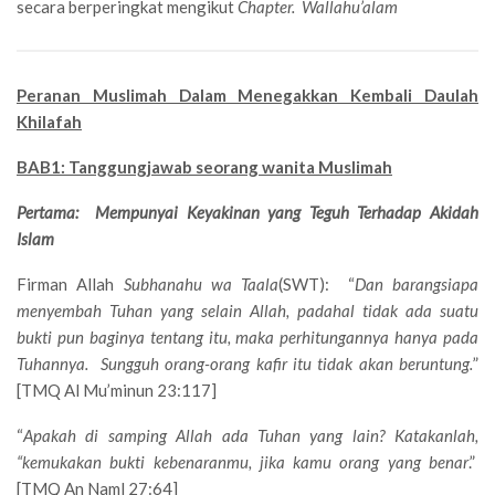
secara berperingkat mengikut
Chapter.
Wallahu’alam
Peranan Muslimah Dalam Menegakkan Kembali Daulah
Khilafah
BAB1: Tanggungjawab seorang wanita Muslimah
Pertama: Mempunyai Keyakinan yang Teguh Terhadap Akidah
Islam
Firman Allah
Subhanahu wa Taala
(SWT): “
Dan barangsiapa
menyembah Tuhan yang selain Allah, padahal tidak ada suatu
bukti pun baginya tentang itu, maka perhitungannya hanya pada
Tuhannya. Sungguh orang-orang kafir itu tidak akan beruntung.
”
[TMQ Al Mu’minun 23:117]
“
Apakah di samping Allah ada Tuhan yang lain? Katakanlah,
“kemukakan bukti kebenaranmu, jika kamu orang yang benar
.”
[TMQ An Naml 27:64]