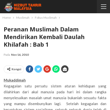
Home
Muslimah
Fokus Muslimah
Peranan Muslimah Dalam
Mendirikan Kembali Daulah
Khilafah : Bab 1
Pada
Nov 16, 2010
Kongsi
Mukaddimah
Kegagalan satu persatu sistem aturan kehidupan yang
dilahirkan dari akal manusia pada hari ini dalam rangka
menyelesaikan masalah umat manusia bukanlah sesuatu fakta
yang mampu disembunyikan lagi. Setelah kegagalan dan
keruntuhan sistem sosialisme, seluruh pelusuk dunia telah di