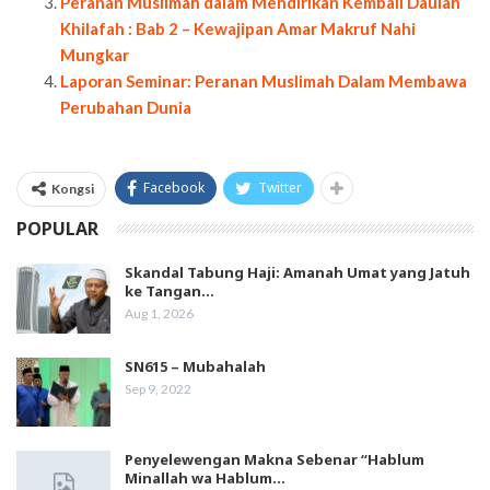
Peranan Muslimah dalam Mendirikan Kembali Daulah
Khilafah : Bab 2 – Kewajipan Amar Makruf Nahi
Mungkar
Laporan Seminar: Peranan Muslimah Dalam Membawa
Perubahan Dunia
Facebook
Twitter
Kongsi
POPULAR
Skandal Tabung Haji: Amanah Umat yang Jatuh
ke Tangan…
Aug 1, 2026
SN615 – Mubahalah
Sep 9, 2022
Penyelewengan Makna Sebenar “Hablum
Minallah wa Hablum…