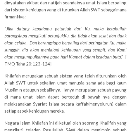
dinyatakan akibat dan natijah seandainya umat Islam berpaling
dari sistem kehidupan yang di turunkan Allah SWT sebagaimana
firmanNya:
“
Jika datang kepadamu petunjuk dari Ku, maka ketahuilah
barangsiapa mengikuti petunjukKu, dia tidak akan sesat dan tidak
akan celaka. Dan barangsiapa berpaling dari peringatan Ku, maka
sungguh, dia akan menjalani kehidupan yang sempit, dan Kami
akan mengumpulkannya pada hari Kiamat dalam keadaan buta
.” [
TMQ Taha 20:123-124]
Khilafah merupakan sebuah sistem yang telah diturunkan oleh
Allah SWT untuk sekalian umat manusia sama ada bagi kaum
Muslimin ataupun sebaliknya. Ianya merupakan sebuah payung
di mana umat Islam dapat berteduh di bawah nya dengan
melaksanakan Syariat Islam secara kaffah(menyeluruh) dalam
setiap aspek kehidupan mereka.
Negara Islam Khilafah ini di ketuai oleh seorang Khalifah yang
mengikuti teladan Rasulullah SAW dalam memimpin sebuah