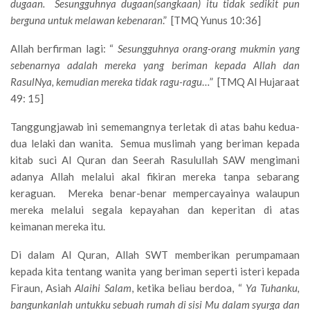
dugaan. Sesungguhnya dugaan(sangkaan) itu tidak sedikit pun
berguna untuk melawan kebenaran
.” [TMQ Yunus 10:36]
Allah berfirman lagi: “
Sesungguhnya orang-orang mukmin yang
sebenarnya adalah mereka yang beriman kepada Allah dan
RasulNya, kemudian mereka tidak ragu-ragu
…” [TMQ Al Hujaraat
49: 15]
Tanggungjawab ini sememangnya terletak di atas bahu kedua-
dua lelaki dan wanita. Semua muslimah yang beriman kepada
kitab suci Al Quran dan Seerah Rasulullah SAW mengimani
adanya Allah melalui akal fikiran mereka tanpa sebarang
keraguan. Mereka benar-benar mempercayainya walaupun
mereka melalui segala kepayahan dan keperitan di atas
keimanan mereka itu.
Di dalam Al Quran, Allah SWT memberikan perumpamaan
kepada kita tentang wanita yang beriman seperti isteri kepada
Firaun, Asiah
Alaihi Salam
, ketika beliau berdoa, “
Ya Tuhanku,
bangunkanlah untukku sebuah rumah di sisi Mu dalam syurga dan