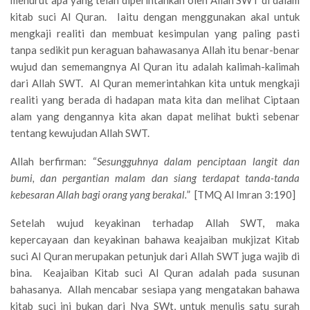
menurut apa yang telah diperintahkan oleh Allah SWT di dalam
kitab suci Al Quran. Iaitu dengan menggunakan akal untuk
mengkaji realiti dan membuat kesimpulan yang paling pasti
tanpa sedikit pun keraguan bahawasanya Allah itu benar-benar
wujud dan sememangnya Al Quran itu adalah kalimah-kalimah
dari Allah SWT. Al Quran memerintahkan kita untuk mengkaji
realiti yang berada di hadapan mata kita dan melihat Ciptaan
alam yang dengannya kita akan dapat melihat bukti sebenar
tentang kewujudan Allah SWT.
Allah berfirman: “
Sesungguhnya dalam penciptaan langit dan
bumi, dan pergantian malam dan siang terdapat tanda-tanda
kebesaran Allah bagi orang yang berakal.
” [TMQ Al Imran 3:190]
Setelah wujud keyakinan terhadap Allah SWT, maka
kepercayaan dan keyakinan bahawa keajaiban mukjizat Kitab
suci Al Quran merupakan petunjuk dari Allah SWT juga wajib di
bina. Keajaiban Kitab suci Al Quran adalah pada susunan
bahasanya. Allah mencabar sesiapa yang mengatakan bahawa
kitab suci ini bukan dari Nya SWt, untuk menulis satu surah