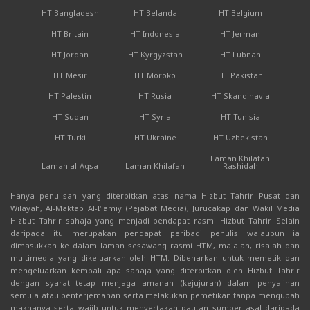
HT Bangladesh
HT Belanda
HT Belgium
HT Britain
HT Indonesia
HT Jerman
HT Jordan
HT Kyrgyzstan
HT Lubnan
HT Mesir
HT Moroko
HT Pakistan
HT Palestin
HT Rusia
HT Skandinavia
HT Sudan
HT Syria
HT Tunisia
HT Turki
HT Ukraine
HT Uzbekistan
Laman Khilafah
Laman al-Aqsa
Laman Khilafah
Rashidah
Hanya penulisan yang diterbitkan atas nama Hizbut Tahrir Pusat dan
Wilayah, Al-Maktab Al-I'lamiy (Pejabat Media), Jurucakap dan Wakil Media
Hizbut Tahrir sahaja yang menjadi pendapat rasmi Hizbut Tahrir. Selain
daripada itu merupakan pendapat peribadi penulis walaupun ia
dimasukkan ke dalam laman sesawang rasmi HTM, majalah, risalah dan
multimedia yang dikeluarkan oleh HTM. Dibenarkan untuk memetik dan
mengeluarkan kembali apa sahaja yang diterbitkan oleh Hizbut Tahrir
dengan syarat tetap menjaga amanah (kejujuran) dalam penyalinan
semula atau penterjemahan serta melakukan pemetikan tanpa mengubah
maknanya serta wajib untuk menyertakan pautan sumber asal daripada