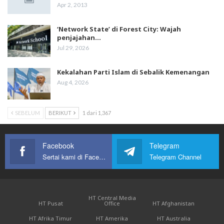
Apr 2, 2013
‘Network State’ di Forest City: Wajah
penjajahan…
Jul 29, 2026
Kekalahan Parti Islam di Sebalik Kemenangan
Aug 4, 2026
SEBELUM
BERIKUT
1 dari 1,367
Facebook
Telegram
Sertai kami di Facebook
Telegram Channel
HT Central Media
HT Pusat
Office
HT Afghanistan
HT Afrika Timur
HT Amerika
HT Australia