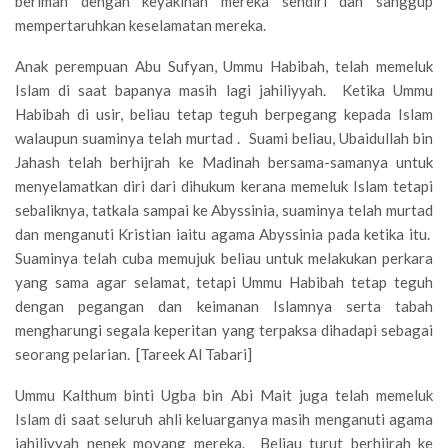
beriman dengan keyakinan mereka sendiri dan sanggup
mempertaruhkan keselamatan mereka.
Anak perempuan Abu Sufyan, Ummu Habibah, telah memeluk
Islam di saat bapanya masih lagi jahiliyyah. Ketika Ummu
Habibah di usir, beliau tetap teguh berpegang kepada Islam
walaupun suaminya telah murtad . Suami beliau, Ubaidullah bin
Jahash telah berhijrah ke Madinah bersama-samanya untuk
menyelamatkan diri dari dihukum kerana memeluk Islam tetapi
sebaliknya, tatkala sampai ke Abyssinia, suaminya telah murtad
dan menganuti Kristian iaitu agama Abyssinia pada ketika itu.
Suaminya telah cuba memujuk beliau untuk melakukan perkara
yang sama agar selamat, tetapi Ummu Habibah tetap teguh
dengan pegangan dan keimanan Islamnya serta tabah
mengharungi segala keperitan yang terpaksa dihadapi sebagai
seorang pelarian. [Tareek Al Tabari]
Ummu Kalthum binti Ugba bin Abi Mait juga telah memeluk
Islam di saat seluruh ahli keluarganya masih menganuti agama
jahiliyyah nenek moyang mereka. Beliau turut berhijrah ke