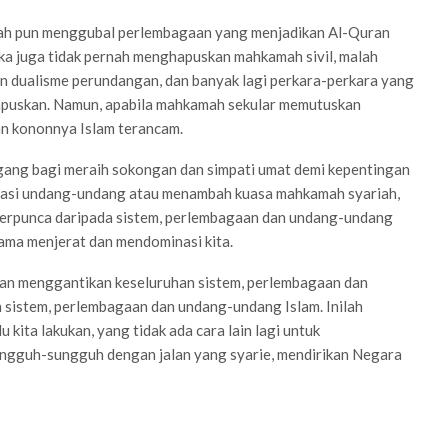
rnah pun menggubal perlembagaan yang menjadikan Al-Quran
ka juga tidak pernah menghapuskan mahkamah sivil, malah
 dualisme perundangan, dan banyak lagi perkara-perkara yang
hapuskan. Namun, apabila mahkamah sekular memutuskan
an kononnya Islam terancam.
nggang bagi meraih sokongan dan simpati umat demi kepentingan
ormasi undang-undang atau menambah kuasa mahkamah syariah,
 berpunca daripada sistem, perlembagaan dan undang-undang
lama menjerat dan mendominasi kita.
engan menggantikan keseluruhan sistem, perlembagaan dan
 sistem, perlembagaan dan undang-undang Islam. Inilah
ita lakukan, yang tidak ada cara lain lagi untuk
ungguh-sungguh dengan jalan yang syarie, mendirikan Negara