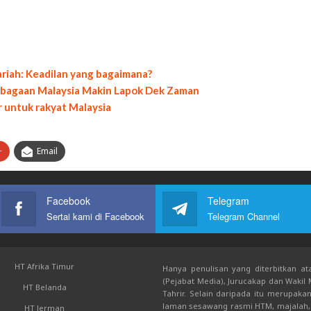
iah: Keadilan yang bagaimana?
mbagaan Malaysia Makin Lapok Dek Zaman
r untuk rakyat Malaysia
+
Email
Facebook
Telegram
Sertai kami di Facebook
Telegram Channel
HT Afrika Timur
Hanya penulisan yang diterbitkan ata
(Pejabat Media), Jurucakap dan Wakil
HT Belanda
Tahrir. Selain daripada itu merupak
laman sesawang rasmi HTM, majalah, 
HT Jerman