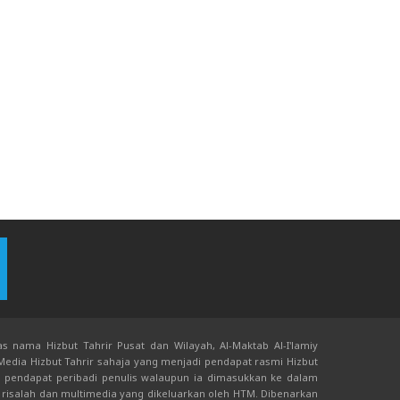
s nama Hizbut Tahrir Pusat dan Wilayah, Al-Maktab Al-I'lamiy
 Media Hizbut Tahrir sahaja yang menjadi pendapat rasmi Hizbut
an pendapat peribadi penulis walaupun ia dimasukkan ke dalam
risalah dan multimedia yang dikeluarkan oleh HTM. Dibenarkan