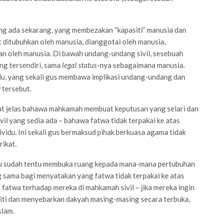
ang ada sekarang, yang membezakan “kapasiti” manusia dan
 ditubuhkan oleh manusia, dianggotai oleh manusia,
an oleh manusia. Di bawah undang-undang sivil, sesebuah
ng tersendiri, sama
legal status
-nya sebagaimana manusia.
du, yang sekali gus membawa implikasi undang-undang dan
y
tersebut.
gat jelas bahawa mahkamah membuat keputusan yang selari dan
l yang sedia ada – bahawa fatwa tidak terpakai ke atas
ividu. Ini sekali gus bermaksud pihak berkuasa agama tidak
ikat.
ah itu sudah tentu membuka ruang kepada mana-mana pertubuhan
 sama bagi menyatakan yang fatwa tidak terpakai ke atas
fatwa terhadap mereka di mahkamah sivil – jika mereka ingin
viti dan menyebarkan dakyah masing-masing secara terbuka,
slam.