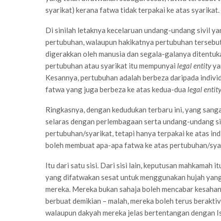
syarikat) kerana fatwa tidak terpakai ke atas syarikat.
Di sinilah letaknya kecelaruan undang-undang sivil y
pertubuhan, walaupun hakikatnya pertubuhan tersebut
digerakkan oleh manusia dan segala-galanya ditentuk
pertubuhan atau syarikat itu mempunyai
legal entity
ya
Kesannya, pertubuhan adalah berbeza daripada indivi
fatwa yang juga berbeza ke atas kedua-dua
legal entit
Ringkasnya, dengan kedudukan terbaru ini, yang san
selaras dengan perlembagaan serta undang-undang sivi
pertubuhan/syarikat, tetapi hanya terpakai ke atas ind
boleh membuat apa-apa fatwa ke atas pertubuhan/syar
Itu dari satu sisi. Dari sisi lain, keputusan mahkam
yang difatwakan sesat untuk menggunakan hujah yang
mereka. Mereka bukan sahaja boleh mencabar kesahan 
berbuat demikian – malah, mereka boleh terus berakti
walaupun dakyah mereka jelas bertentangan dengan I