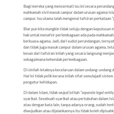
Bagi mereka yang mencermati isu ini secara perundan
mahkamah sivil masuk campur dalam urusan agama Islam
campur. Isu utama ialah mengenai tafsiran perkataan
Biar pun kita mungkin tidak setuju dengan keputusan 
hak untuk menafsir perlembagaan ada pada mahkamah s
berkuasa agama. Jadi, dari sudut perundangan, terny
dan tidak juga masuk campur dalam urusan agama, tet
kesan dari tafsiran inilah yang secara langsung menjad
sebagaimana kehendak perlembagaan.
Di sinilah letaknya kecelaruan dalam undang-undang da
Hal ini tidak pelik kerana inilah sifat semulajadi sis
pengatur kehidupan.
Di dalam Islam, tidak wujud istilah
“separate legal entity
syarikat. Sesebuah syarikat atau pertubuhan dalam Isl
atau dengan kata lain, tanpa adanya orang, sudah tentu
diwujudkan atau dijalankannya itu tidak boleh dipisahka