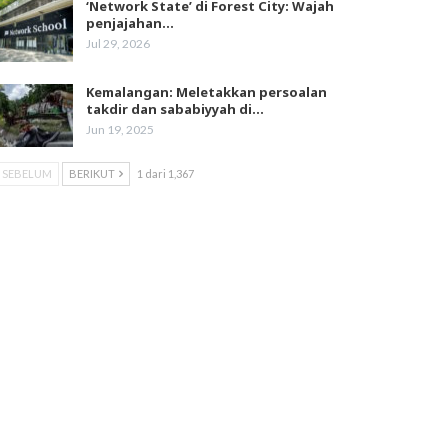
‘Network State’ di Forest City: Wajah
penjajahan…
Jul 29, 2026
Kemalangan: Meletakkan persoalan
takdir dan sababiyyah di…
Jun 19, 2025
SEBELUM
BERIKUT
1 dari 1,367