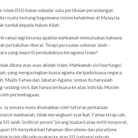
 Islam (SIS) bukan sekadar satu pertikaian perundangan
leksi nyata tentang bagaimana sistem kehakiman di Malaysia
dak tunduk kepada hukum Allah.
ebih ramai lagi kecewa apabila mahkamah memutuskan bahawa
ah pertubuhan liberal. Tetapi persoalan sebenar ialah –
gara yang majoriti penduduknya beragama Islam?
dak dibina atas asas akidah Islam. Mahkamah sivil berfungsi
jah, yang mengasingkan kuasa agama daripada kuasa negara.
ah, Majlis Fatwa dan Jabatan Agama, semua itu hanyalah
-undang sivil, dan hanya berkuasa ke atas individu Muslim
n oleh perlembagaan.
as. Ia semata-mata disebabkan oleh tafsiran perkataan
nurut mahkamah, tidak merangkumi syarikat. Fatwa tetap sah,
a SIS ialah
“artificial person”
(orang buatan) atau entiti korporat,
upun SIS menyebarkan fahaman liberalisme dan pluralisme
idak boleh dikuatkuasakan ke atas SIS (sebagai sebuah