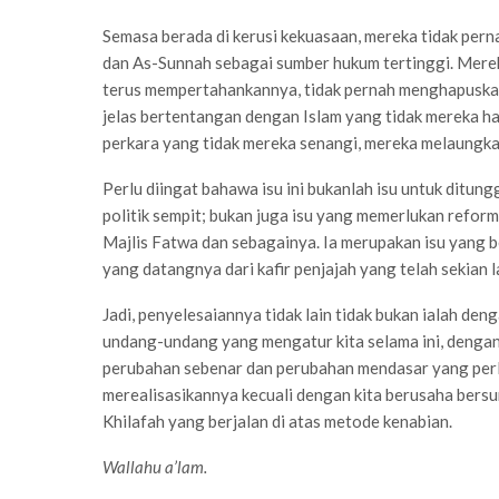
Semasa berada di kerusi kekuasaan, mereka tidak pe
dan As-Sunnah sebagai sumber hukum tertinggi. Mere
terus mempertahankannya, tidak pernah menghapuskan
jelas bertentangan dengan Islam yang tidak mereka 
perkara yang tidak mereka senangi, mereka melaungk
Perlu diingat bahawa isu ini bukanlah isu untuk ditu
politik sempit; bukan juga isu yang memerlukan ref
Majlis Fatwa dan sebagainya. Ia merupakan isu yang
yang datangnya dari kafir penjajah yang telah sekian 
Jadi, penyelesaiannya tidak lain tidak bukan ialah d
undang-undang yang mengatur kita selama ini, dengan
perubahan sebenar dan perubahan mendasar yang perlu k
merealisasikannya kecuali dengan kita berusaha bers
Khilafah yang berjalan di atas metode kenabian.
Wallahu a’lam.