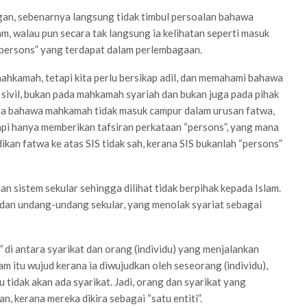
gan, sebenarnya langsung tidak timbul persoalan bahawa
, walau pun secara tak langsung ia kelihatan seperti masuk
 “persons” yang terdapat dalam perlembagaan.
mahkamah, tetapi kita perlu bersikap adil, dan memahami bahawa
ivil, bukan pada mahkamah syariah dan bukan juga pada pihak
ata bahawa mahkamah tidak masuk campur dalam urusan fatwa,
api hanya memberikan tafsiran perkataan “persons”, yang mana
ikan fatwa ke atas SIS tidak sah, kerana SIS bukanlah “persons”
n sistem sekular sehingga dilihat tidak berpihak kepada Islam.
tem dan undang-undang sekular, yang menolak syariat sebagai
”
di antara syarikat dan orang (individu) yang menjalankan
am itu wujud kerana ia diwujudkan oleh seseorang (individu),
 tidak akan ada syarikat. Jadi, orang dan syarikat yang
n, kerana mereka dikira sebagai “satu entiti”.