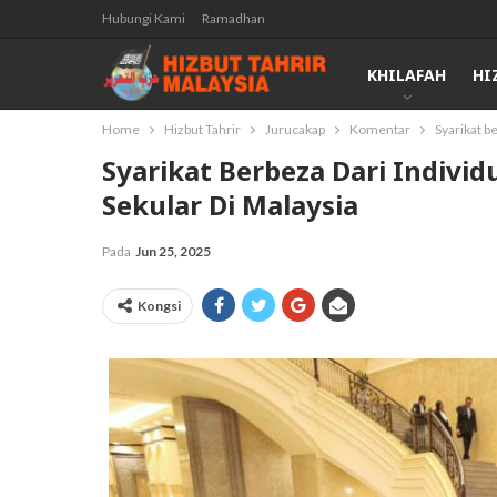
Hubungi Kami
Ramadhan
KHILAFAH
HI
Home
Hizbut Tahrir
Jurucakap
Komentar
Syarikat b
Syarikat Berbeza Dari Indivi
Sekular Di Malaysia
Pada
Jun 25, 2025
Kongsi