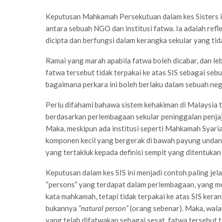
Keputusan Mahkamah Persekutuan dalam kes Sisters in
antara sebuah NGO dan institusi fatwa. Ia adalah ref
dicipta dan berfungsi dalam kerangka sekular yang ti
Ramai yang marah apabila fatwa boleh dicabar, dan l
fatwa tersebut tidak terpakai ke atas SIS sebagai sebu
bagaimana perkara ini boleh berlaku dalam sebuah ne
Perlu difahami bahawa sistem kehakiman di Malaysia ti
berdasarkan perlembagaan sekular peninggalan penja
Maka, meskipun ada institusi seperti Mahkamah Syari
komponen kecil yang bergerak di bawah payung undang
yang tertakluk kepada definisi sempit yang ditentuka
Keputusan dalam kes SIS ini menjadi contoh paling jel
“persons” yang terdapat dalam perlembagaan, yang me
kata mahkamah, tetapi tidak terpakai ke atas SIS keran
bukannya
“natural person”
(orang sebenar). Maka, wala
yang telah difatwakan sebagai sesat, fatwa tersebut t