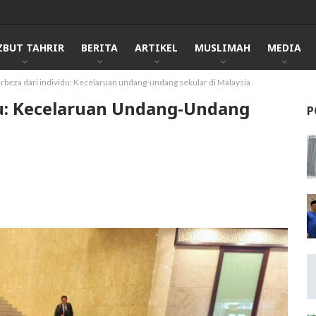
ZBUT TAHRIR
BERITA
ARTIKEL
MUSLIMAH
MEDIA
erbeza dari individu: Kecelaruan undang-undang sekular di Malaysia
du: Kecelaruan Undang-Undang
P