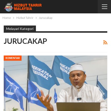
Home
Hizbut Tahrir
Jurucakap
Melayari Kategori
JURUCAKAP
KOMENTAR