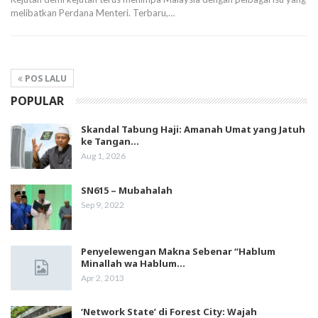
melibatkan Perdana Menteri. Terbaru,…
POS LALU
POPULAR
Skandal Tabung Haji: Amanah Umat yang Jatuh
ke Tangan…
Aug 1, 2026
SN615 – Mubahalah
Sep 9, 2022
Penyelewengan Makna Sebenar “Hablum
Minallah wa Hablum…
Apr 2, 2013
‘Network State’ di Forest City: Wajah