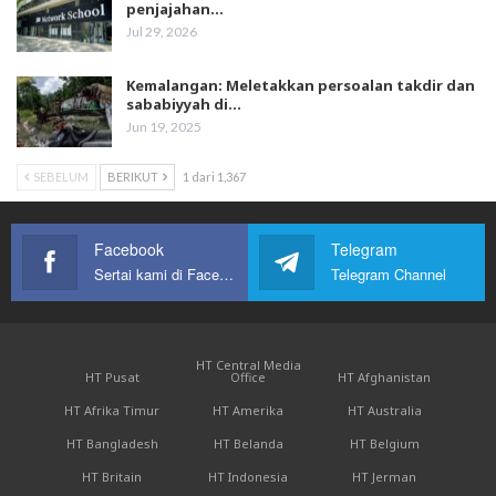
penjajahan…
Jul 29, 2026
Kemalangan: Meletakkan persoalan takdir dan
sababiyyah di…
Jun 19, 2025
SEBELUM
BERIKUT
1 dari 1,367
Facebook
Telegram
Sertai kami di Facebook
Telegram Channel
HT Central Media
HT Pusat
Office
HT Afghanistan
HT Afrika Timur
HT Amerika
HT Australia
HT Bangladesh
HT Belanda
HT Belgium
HT Britain
HT Indonesia
HT Jerman