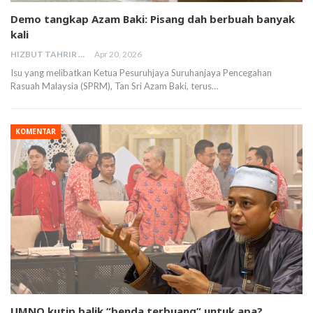
Demo tangkap Azam Baki: Pisang dah berbuah banyak
kali
HIZBUT TAHRIR MALAYSIA
Apr 20, 2026
Isu yang melibatkan Ketua Pesuruhjaya Suruhanjaya Pencegahan
Rasuah Malaysia (SPRM), Tan Sri Azam Baki, terus…
KOMENTAR
UMNO kutip balik “benda terbuang” untuk apa?