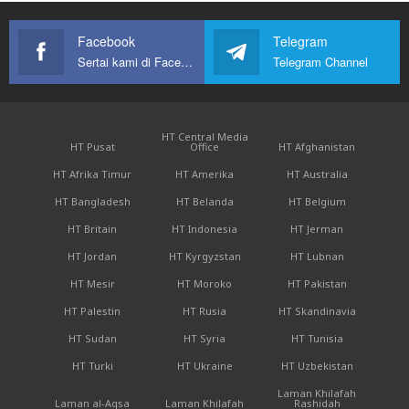
Facebook
Telegram
Sertai kami di Facebook
Telegram Channel
HT Central Media
HT Pusat
Office
HT Afghanistan
HT Afrika Timur
HT Amerika
HT Australia
HT Bangladesh
HT Belanda
HT Belgium
HT Britain
HT Indonesia
HT Jerman
HT Jordan
HT Kyrgyzstan
HT Lubnan
HT Mesir
HT Moroko
HT Pakistan
HT Palestin
HT Rusia
HT Skandinavia
HT Sudan
HT Syria
HT Tunisia
HT Turki
HT Ukraine
HT Uzbekistan
Laman Khilafah
Laman al-Aqsa
Laman Khilafah
Rashidah