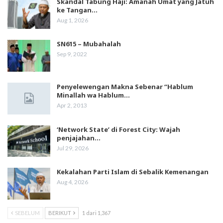
Skandal Tabung Haji: Amanah Umat yang Jatuh
ke Tangan…
Aug 1, 2026
SN615 – Mubahalah
Sep 9, 2022
Penyelewengan Makna Sebenar “Hablum
Minallah wa Hablum…
Apr 2, 2013
‘Network State’ di Forest City: Wajah
penjajahan…
Jul 29, 2026
Kekalahan Parti Islam di Sebalik Kemenangan
Aug 4, 2026
SEBELUM
BERIKUT
1 dari 1,367