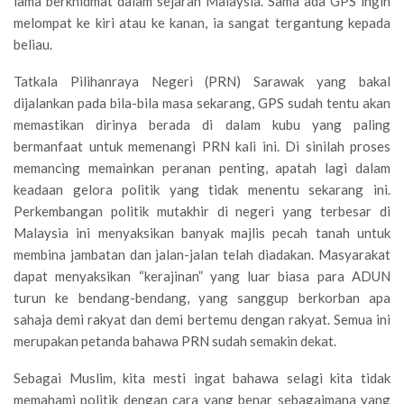
lama berkhidmat dalam sejarah Malaysia. Sama ada GPS ingin
melompat ke kiri atau ke kanan, ia sangat tergantung kepada
beliau.
Tatkala Pilihanraya Negeri (PRN) Sarawak yang bakal
dijalankan pada bila-bila masa sekarang, GPS sudah tentu akan
memastikan dirinya berada di dalam kubu yang paling
bermanfaat untuk memenangi PRN kali ini. Di sinilah proses
memancing memainkan peranan penting, apatah lagi dalam
keadaan gelora politik yang tidak menentu sekarang ini.
Perkembangan politik mutakhir di negeri yang terbesar di
Malaysia ini menyaksikan banyak majlis pecah tanah untuk
membina jambatan dan jalan-jalan telah diadakan. Masyarakat
dapat menyaksikan “kerajinan” yang luar biasa para ADUN
turun ke bendang-bendang, yang sanggup berkorban apa
sahaja demi rakyat dan demi bertemu dengan rakyat. Semua ini
merupakan petanda bahawa PRN sudah semakin dekat.
Sebagai Muslim, kita mesti ingat bahawa selagi kita tidak
memahami politik dengan cara yang benar sebagaimana yang