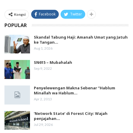
Facebook
Twitter
Kongsi
POPULAR
Skandal Tabung Haji: Amanah Umat yang Jatuh
ke Tangan…
Aug 1, 2026
SN615 – Mubahalah
Sep 9, 2022
Penyelewengan Makna Sebenar “Hablum
Minallah wa Hablum…
Apr 2, 2013
‘Network State’ di Forest City: Wajah
penjajahan…
Jul 29, 2026