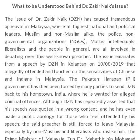
What to be Understood Behind Dr. Zakir Naik’s Issue?
The issue of Dr. Zakir Naik (DZN) has caused tremendous
upheaval in Malaysia, where all highest national and political
leaders, Muslim and non-Muslim alike, the police, non-
governmental organizations (NGOs), Muftis, intellectuals,
liberalists and the people in general, are all involved in
debating over this well-known preacher. The issue emanates
from a speech by DZN in Kelantan on 10/08/2019 that
allegedly offended and touched on the sensitivities of Chinese
and Indians in Malaysia. The Pakatan Harapan (PH)
government has then been forced by many parties to send DZN
back to his hometown, India, where he is wanted for alleged
criminal offences. Although DZN has repeatedly asserted that
his speech was quoted in a wrong context, and he has even
made a public apology for those who feel offended by his
speech, the said preacher is still forced to leave Malaysia,
especially by non-Muslims and liberalists who dislike him. The
Prime Minister of Malaysia, Tun Dr. Mahathir bin Mohamad