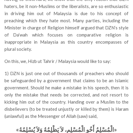
haters, be it non-Muslims or the liberalists, are so enthusiastic
in driving him out of Malaysia is due to his concept of
preaching which they hate most. Many parties, including the
Minister in charge of Religion himself argued that DZN’s style
of Da’wah which focuses on comparative religion is
inappropriate in Malaysia as this country encompasses of
plural society.
On this, we, Hizb ut Tahrir / Malaysia would like to say:
1) DZN is just one out of thousands of preachers who should
be safeguarded by a government that claims to be an Islamic
government. Should he make a mistake in his speech, then it is
only the mistake that needs be corrected, and not resort to
kicking him out of the country. Handing over a Muslim to the
disbelievers (to be treated unjustly or killed by them) is Haram
(unlawful) as the Messenger of Allah (saw) said,
«
الْمُسْلِمُ أَخُو الْمُسْلِمِ، لاَ يَظْلِمُهُ وَلاَ يُسْلِمُهُ
»