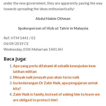
under the new government, they are apparently paving the way
towards spreading the ideas enthusiastically!
Abdul Hakim Othman
Spokesperson of Hizb ut Tahrir in Malaysia
Ref: HTM 1441 / 01
04/09/2019 CE
Wednesday, 05th Muharram 1441 AH
Baca Juga:
Apa yang perlu difahami di sebalik kewujudan kem
latihan militan
Minyak naik jenayah pun akan terus naik
Isu kedatangan Dr Zakir Naik, apa pengajaran untuk
kita?
Zakir Naik is family, instead of asking him to leave we
are obliged to protect him!