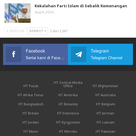
Kekalahan Parti Islam di Sebalik Kemenangan
Aug 4, 2026
SEBELUM
BERIKUT
1 dari 1,367
Facebook
Telegram
Sertai kami di Facebook
Telegram Channel
HT Central Media
HT Pusat
Office
HT Afghanistan
HT Afrika Timur
HT Amerika
HT Australia
HT Bangladesh
HT Belanda
HT Belgium
HT Britain
HT Indonesia
HT Jerman
HT Jordan
HT Kyrgyzstan
HT Lubnan
HT Mesir
HT Moroko
HT Pakistan