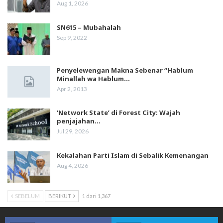
Aug 1, 2026
SN615 – Mubahalah
Sep 9, 2022
Penyelewengan Makna Sebenar “Hablum
Minallah wa Hablum…
Apr 2, 2013
‘Network State’ di Forest City: Wajah
penjajahan…
Jul 29, 2026
Kekalahan Parti Islam di Sebalik Kemenangan
Aug 4, 2026
SEBELUM
BERIKUT
1 dari 1,367