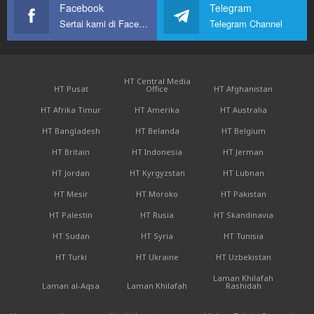
Facebook
Telegram
Sertai kami di Facebook
Telegram Channel
HT Central Media
HT Pusat
Office
HT Afghanistan
HT Afrika Timur
HT Amerika
HT Australia
HT Bangladesh
HT Belanda
HT Belgium
HT Britain
HT Indonesia
HT Jerman
HT Jordan
HT Kyrgyzstan
HT Lubnan
HT Mesir
HT Moroko
HT Pakistan
HT Palestin
HT Rusia
HT Skandinavia
HT Sudan
HT Syria
HT Tunisia
HT Turki
HT Ukraine
HT Uzbekistan
Laman Khilafah
Laman al-Aqsa
Laman Khilafah
Rashidah