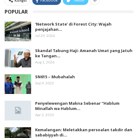
Facebook
Twitter
Kongsi
POPULAR
‘Network State’ di Forest City: Wajah
penjajahan…
Jul 29, 2026
Skandal Tabung Haji: Amanah Umat yang Jatuh
ke Tangan…
Aug 1, 2026
SN615 – Mubahalah
Sep 9, 2022
Penyelewengan Makna Sebenar “Hablum
Minallah wa Hablum…
Apr 2, 2013
Kemalangan: Meletakkan persoalan takdir dan
sababiyyah di…