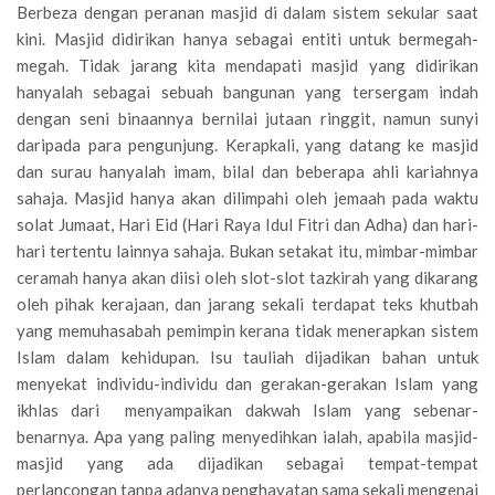
Berbeza dengan peranan masjid di dalam sistem sekular saat
kini. Masjid didirikan hanya sebagai entiti untuk bermegah-
megah. Tidak jarang kita mendapati masjid yang didirikan
hanyalah sebagai sebuah bangunan yang tersergam indah
dengan seni binaannya bernilai jutaan ringgit, namun sunyi
daripada para pengunjung. Kerapkali, yang datang ke masjid
dan surau hanyalah imam, bilal dan beberapa ahli kariahnya
sahaja. Masjid hanya akan dilimpahi oleh jemaah pada waktu
solat Jumaat, Hari Eid (Hari Raya Idul Fitri dan Adha) dan hari-
hari tertentu lainnya sahaja. Bukan setakat itu, mimbar-mimbar
ceramah hanya akan diisi oleh slot-slot tazkirah yang dikarang
oleh pihak kerajaan, dan jarang sekali terdapat teks khutbah
yang memuhasabah pemimpin kerana tidak menerapkan sistem
Islam dalam kehidupan. Isu tauliah dijadikan bahan untuk
menyekat individu-individu dan gerakan-gerakan Islam yang
ikhlas dari menyampaikan dakwah Islam yang sebenar-
benarnya. Apa yang paling menyedihkan ialah, apabila masjid-
masjid yang ada dijadikan sebagai tempat-tempat
perlancongan tanpa adanya penghayatan sama sekali mengenai