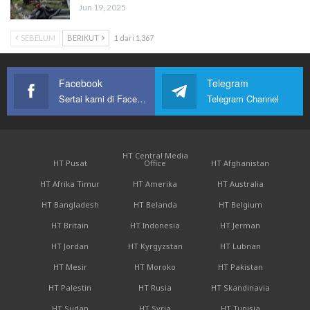
Jun 19, 2025
SEBELUM
BERIKUT
1 dari 1,367
Facebook
Telegram
Sertai kami di Facebook
Telegram Channel
HT Central Media
HT Pusat
Office
HT Afghanistan
HT Afrika Timur
HT Amerika
HT Australia
HT Bangladesh
HT Belanda
HT Belgium
HT Britain
HT Indonesia
HT Jerman
HT Jordan
HT Kyrgyzstan
HT Lubnan
HT Mesir
HT Moroko
HT Pakistan
HT Palestin
HT Rusia
HT Skandinavia
HT Sudan
HT Syria
HT Tunisia