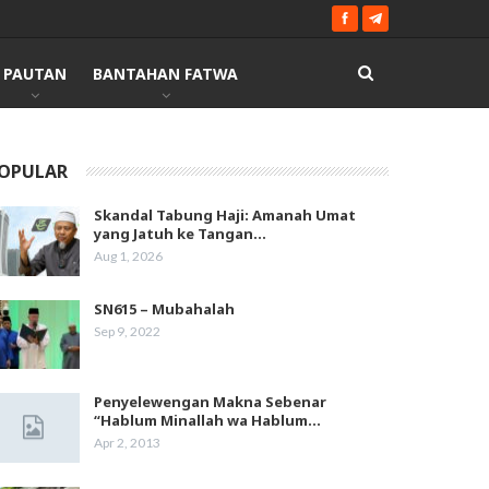
PAUTAN
BANTAHAN FATWA
OPULAR
Skandal Tabung Haji: Amanah Umat
yang Jatuh ke Tangan…
Aug 1, 2026
SN615 – Mubahalah
Sep 9, 2022
Penyelewengan Makna Sebenar
“Hablum Minallah wa Hablum…
Apr 2, 2013