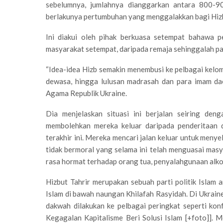
sebelumnya, jumlahnya dianggarkan antara 800-90
berlakunya pertumbuhan yang menggalakkan bagi Hizbu
Ini diakui oleh pihak berkuasa setempat bahawa p
masyarakat setempat, daripada remaja sehinggalah par
“Idea-idea Hizb semakin menembusi ke pelbagai kelo
dewasa, hingga lulusan madrasah dan para imam da
Agama Republik Ukraine.
Dia menjelaskan situasi ini berjalan seiring de
membolehkan mereka keluar daripada penderitaan 
terakhir ini. Mereka mencari jalan keluar untuk meny
tidak bermoral yang selama ini telah menguasai mas
rasa hormat terhadap orang tua, penyalahgunaan alkoh
Hizbut Tahrir merupakan sebuah parti politik Isla
Islam di bawah naungan Khilafah Rasyidah. Di Ukraine
dakwah dilakukan ke pelbagai peringkat seperti kon
Kegagalan Kapitalisme Beri Solusi Islam [+foto]]. 