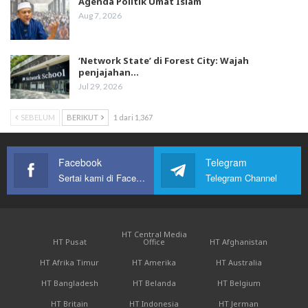
Agenda Politik Umat Islam
Aug 7, 2026
‘Network State’ di Forest City: Wajah
penjajahan…
Jul 29, 2026
SEBELUM
BERIKUT
1 dari 1,367
Facebook
Telegram
Sertai kami di Facebook
Telegram Channel
HT Central Media
HT Pusat
Office
HT Afghanistan
HT Afrika Timur
HT Amerika
HT Australia
HT Bangladesh
HT Belanda
HT Belgium
HT Britain
HT Indonesia
HT Jerman