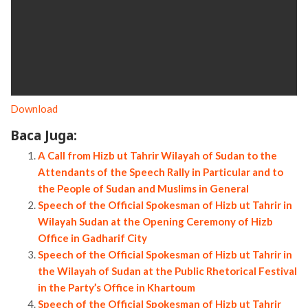
Download
Baca Juga:
A Call from Hizb ut Tahrir Wilayah of Sudan to the
Attendants of the Speech Rally in Particular and to
the People of Sudan and Muslims in General
Speech of the Official Spokesman of Hizb ut Tahrir in
Wilayah Sudan at the Opening Ceremony of Hizb
Office in Gadharif City
Speech of the Official Spokesman of Hizb ut Tahrir in
the Wilayah of Sudan at the Public Rhetorical Festival
in the Party’s Office in Khartoum
Speech of the Official Spokesman of Hizb ut Tahrir