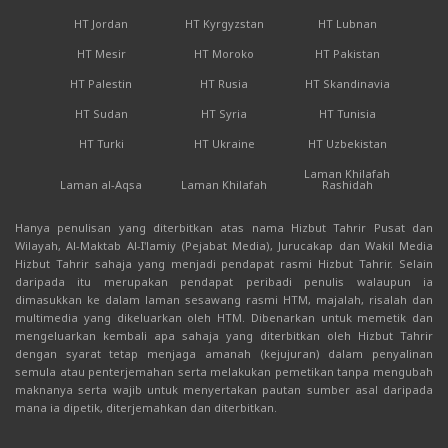
HT Jordan
HT Kyrgyzstan
HT Lubnan
HT Mesir
HT Moroko
HT Pakistan
HT Palestin
HT Rusia
HT Skandinavia
HT Sudan
HT Syria
HT Tunisia
HT Turki
HT Ukraine
HT Uzbekistan
Laman Khilafah
Laman al-Aqsa
Laman Khilafah
Rashidah
Hanya penulisan yang diterbitkan atas nama Hizbut Tahrir Pusat dan
Wilayah, Al-Maktab Al-I'lamiy (Pejabat Media), Jurucakap dan Wakil Media
Hizbut Tahrir sahaja yang menjadi pendapat rasmi Hizbut Tahrir. Selain
daripada itu merupakan pendapat peribadi penulis walaupun ia
dimasukkan ke dalam laman sesawang rasmi HTM, majalah, risalah dan
multimedia yang dikeluarkan oleh HTM. Dibenarkan untuk memetik dan
mengeluarkan kembali apa sahaja yang diterbitkan oleh Hizbut Tahrir
dengan syarat tetap menjaga amanah (kejujuran) dalam penyalinan
semula atau penterjemahan serta melakukan pemetikan tanpa mengubah
maknanya serta wajib untuk menyertakan pautan sumber asal daripada
mana ia dipetik, diterjemahkan dan diterbitkan.