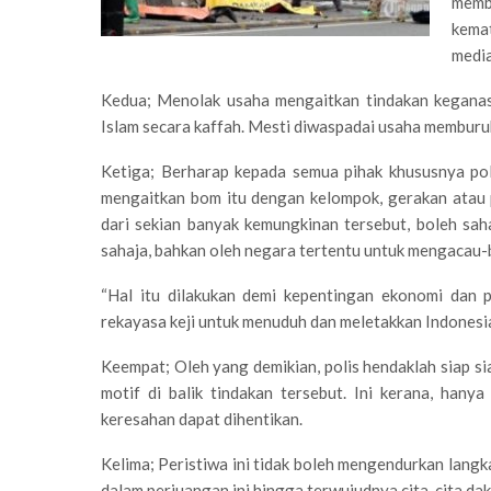
memb
kem
medi
Kedua; Menolak usaha mengaitkan tindakan keganas
Islam secara kaffah. Mesti diwaspadai usaha memburu
Ketiga; Berharap kepada semua pihak khususnya pol
mengaitkan bom itu dengan kelompok, gerakan atau p
dari sekian banyak kemungkinan tersebut, boleh sah
sahaja, bahkan oleh negara tertentu untuk mengacau-b
“Hal itu dilakukan demi kepentingan ekonomi dan 
rekayasa keji untuk menuduh dan meletakkan Indonesi
Keempat; Oleh yang demikian, polis hendaklah siap 
motif di balik tindakan tersebut. Ini kerana, han
keresahan dapat dihentikan.
Kelima; Peristiwa ini tidak boleh mengendurkan langka
dalam perjuangan ini hingga terwujudnya cita-cita da