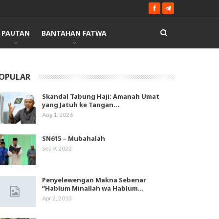
PAUTAN
BANTAHAN FATWA
OPULAR
Skandal Tabung Haji: Amanah Umat
yang Jatuh ke Tangan…
Aug 1, 2026
SN615 – Mubahalah
Sep 9, 2022
Penyelewengan Makna Sebenar
“Hablum Minallah wa Hablum…
Apr 2, 2013