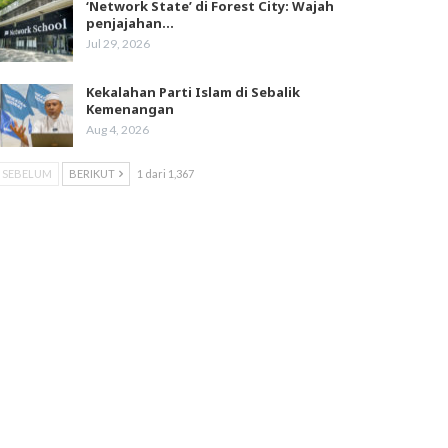
‘Network State’ di Forest City: Wajah
penjajahan…
Jul 29, 2026
Kekalahan Parti Islam di Sebalik
Kemenangan
Aug 4, 2026
SEBELUM
BERIKUT
1 dari 1,367