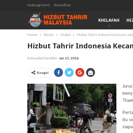
Hubungi Kami
Ramadhan
KHILAFAH
HI
Home
Berita
Global
Hizbut Tahrir Indonesia Kecam Letu
Hizbut Tahrir Indonesia Keca
Kemaskini terakhir
Jan 15, 2016
Kongsi
Juruc
menya
Thamr
Pert
itu s
siapa