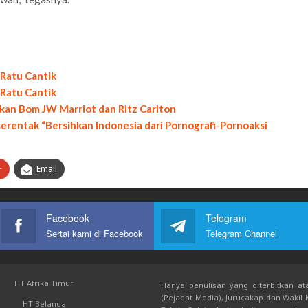
 Ratu Cantik
 Ratu Cantik
kan Bom JW Marriot dan Ritz Carlton
serentak “Bersihkan Indonesia dari Pornografi-Pornoaksi
+
Email
Facebook
Telegram
Sertai kami di Facebook
Telegram Channel
HT Afrika Timur
Hanya penulisan yang diterbitkan ata
(Pejabat Media), Jurucakap dan Wakil
HT Belanda