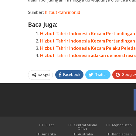
Sumber:
hizbut-tahrir.or.id
Baca Juga:
Hizbut Tahrir Indonesia Kecam Pertandingan
Hizbut Tahrir Indonesia Kecam Pertandingan
Hizbut Tahrir Indonesia Kecam Pelaku Peleda
Hizbut Tahrir Indonesia adakan demonstrasi 
Facebook
Twitter
Google
Kongsi
HT Pusat
HT Central Media
HT Afghanistan
Office
HT Amerika
HT Australia
HT Bangladesh