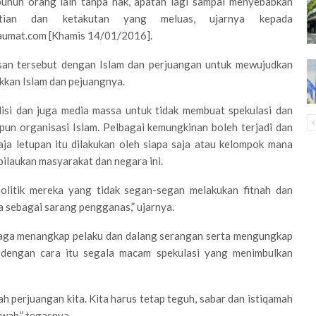
unuh orang lain tanpa hak, apatah lagi sampai menyebabkan
atian dan ketakutan yang meluas, ujarnya kepada
aumat.com [Khamis 14/01/2016].
an tersebut dengan Islam dan perjuangan untuk mewujudkan
kkan Islam dan pejuangnya.
isi dan juga media massa untuk tidak membuat spekulasi dan
un organisasi Islam. Pelbagai kemungkinan boleh terjadi dan
aja letupan itu dilakukan oleh siapa saja atau kelompok mana
ilaukan masyarakat dan negara ini.
politik mereka yang tidak segan-segan melakukan fitnah dan
a sebagai sarang pengganas,” ujarnya.
siaga menangkap pelaku dan dalang serangan serta mengungkap
ya dengan cara itu segala macam spekulasi yang menimbulkan
h perjuangan kita. Kita harus tetap teguh, sabar dan istiqamah
kwah,” tegasnya.