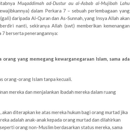
kitabnya
Muqaddimah ad-Dustur au al-Asbab al-Mujibah Lahu
wajibkannya) dalam Perkara 7 – sebuah perlembagaan yang
(gali) daripada Al-Quran dan As-Sunnah, yang Insya Allah akan
berdiri nanti, sekiranya Allah (swt) memberikan kemenangan
ra 7 berserta penerangannya:
a orang yang memegang kewarganegaraan Islam, sama ada
as orang-orang Islam tanpa kecuali.
nan mereka dan menjalankan ibadah mereka dalam ruang
, akan diterapkan ke atas mereka hukum bagi orang murtad jika
ereka adalah anak-anak kepada orang murtad dan dilahirkan
seperti orang non-Muslim berdasarkan status mereka, sama