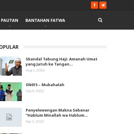
PAUTAN
BANTAHAN FATWA
OPULAR
Skandal Tabung Haji: Amanah Umat
yang Jatuh ke Tangan…
Aug 1, 2026
SN615 – Mubahalah
Sep 9, 2022
Penyelewengan Makna Sebenar
“Hablum Minallah wa Hablum…
Apr 2, 2013