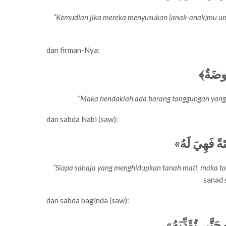
“Kemudian jika mereka menyusukan (anak-anak)mu u
dan firman-Nya:
﴿ُوضَةٌ
“Maka hendaklah ada barang tanggungan yang d
dan sabda Nabi (saw):
«تَةً فَهِيَ لَهُ
“Siapa sahaja yang menghidupkan tanah mati, maka ta
sanad s
dan sabda baginda (saw):
«َتَّى تُؤَدِّيَهُ