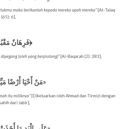
ntukmu maka berikanlah kepada mereka upah mereka”
[At-Talaq
(65): 6],
فَرِهَانٌ مَقْب﴾
ipegang (oleh yang berpiutang)”
[Al-Baqarah (2): 283],
مَنْ أَحْيَا أَرْضًا مَيِّ»
nah itu miliknya”
[Dikeluarkan oleh Ahmad dan Tirmizi dengan
ahih dari Jabir],
عَلَى الْيَدِ مَا أَخَذَتْ ح»