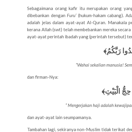
Sebagaimana orang kafir itu merupakan orang yan
dibebankan dengan
Furu’
(hukum-hakam cabang). Ada
adalah jelas dalam ayat-ayat Al-Quran. Manakala 
kerana Allah (swt) telah membebankan mereka secar
ayat-ayat perintah ibadah yang (perintah tersebut) ter
﴿ُدُوا رَبَّكُمُ
“Wahai sekalian manusia! Se
dan firman-Nya:
﴿حِجُّ الْبَيْتِ
”
Mengerjakan haji adalah kewajipa
dan ayat-ayat lain seumpamanya.
Tambahan lagi, sekiranya non-Muslim tidak terikat 