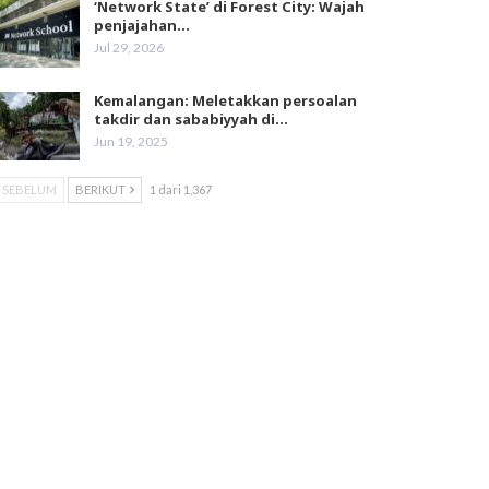
‘Network State’ di Forest City: Wajah
penjajahan…
Jul 29, 2026
Kemalangan: Meletakkan persoalan
takdir dan sababiyyah di…
Jun 19, 2025
SEBELUM
BERIKUT
1 dari 1,367