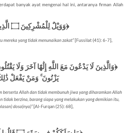
rdapat banyak ayat mengenai hal ini, antaranya firman Allah
الَّذ﴾
۝
﴿وَوَيْلٌ لِلْمُشْرِكِينَ
itu mereka yang tidak menunaikan zakat”
[Fussilat (41): 6-7],
وَالَّذِينَ لَا يَدْعُونَ مَعَ اللَّهِ إِلَٰهًا آخَرَ وَلَا يَقْتُلُونَ
يَزْنُونَ ۚ وَمَنْ يَفْعَلْ ذَٰلِكَ
n berserta Allah dan tidak membunuh jiwa yang diharamkan Allah
n tidak berzina, barang siapa yang melakukan yang demikian itu,
lasan) dosa(nya)”
[Al-Furqan (25): 68],
قَالُوا 
۝
﴿مَا سَلَكَكُمْ فِي سَقَرَ