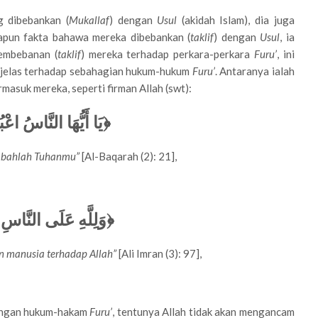
g dibebankan (
Mukallaf
) dengan
Usul
(akidah Islam), dia juga
pun fakta bahawa mereka dibebankan (
taklif
) dengan
Usul
, ia
pembebanan (
taklif
) mereka terhadap perkara-perkara
Furu’
, ini
a jelas terhadap sebahagian hukum-hukum
Furu’
. Antaranya ialah
masuk mereka, seperti firman Allah (swt):
يَا أَيُّهَا النَّاسُ اعْب﴾
mbahlah Tuhanmu”
[Al-Baqarah (2): 21],
وَلِلَّهِ عَلَى النَّاسِ ﴾
n manusia terhadap Allah”
[Ali Imran (3): 97],
dengan hukum-hakam
Furu’
, tentunya Allah tidak akan mengancam