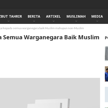
ZBUT TAHRIR
BERITA
ARTIKEL
MUSLIMAH
MEDIA
kai kepada semua warganegara baik Muslim mahupun non-Muslim
a Semua Warganegara Baik Muslim
P