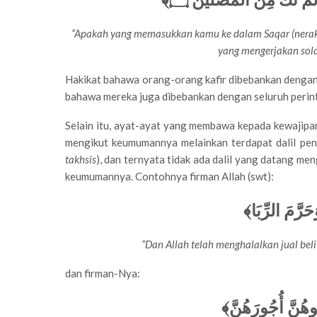
“Apakah yang memasukkan kamu ke dalam Saqar (nerak
yang mengerjakan sola
Hakikat bahawa orang-orang kafir dibebankan dengan 
bahawa mereka juga dibebankan dengan seluruh perint
Selain itu, ayat-ayat yang membawa kepada kewajip
mengikut keumumannya melainkan terdapat dalil pen
takhsis
), dan ternyata tidak ada dalil yang datang m
keumumannya. Contohnya firman Allah (swt):
﴿َحَرَّمَ الرِّبَا
“Dan Allah telah menghalalkan jual be
dan firman-Nya:
﴿وهُنَّ أُجُورَهُنَّ