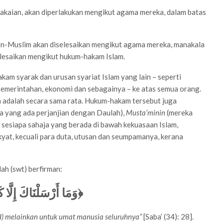
akaian, akan diperlakukan mengikut agama mereka, dalam batas
on-Muslim akan diselesaikan mengikut agama mereka, manakala
elesaikan mengikut hukum-hakam Islam.
kam syarak dan urusan syariat Islam yang lain – seperti
 pemerintahan, ekonomi dan sebagainya – ke atas semua orang.
 adalah secara sama rata. Hukum-hakam tersebut juga
a yang ada perjanjian dengan Daulah),
Musta’minin
(mereka
 sesiapa sahaja yang berada di bawah kekuasaan Islam,
kyat, kecuali para duta, utusan dan seumpamanya, kerana
ah (swt) berfirman:
وَمَا أَرْسَلْنَاكَ إِلَّا ك﴾
 melainkan untuk umat manusia seluruhnya”
[Saba’ (34): 28].