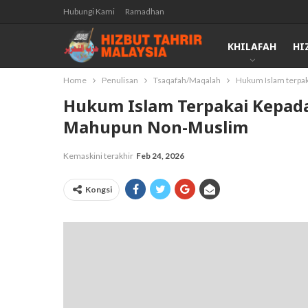
Hubungi Kami
Ramadhan
KHILAFAH
HI
Home
Penulisan
Tsaqafah/Maqalah
Hukum Islam terpa
Hukum Islam Terpakai Kepad
Mahupun Non-Muslim
Kemaskini terakhir
Feb 24, 2026
Kongsi