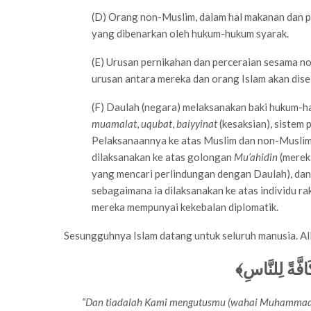
(D) Orang non-Muslim, dalam hal makanan dan p
yang dibenarkan oleh hukum-hukum syarak.
(E) Urusan pernikahan dan perceraian sesama n
urusan antara mereka dan orang Islam akan dis
(F) Daulah (negara) melaksanakan baki hukum-ha
muamalat
,
uqubat
,
baiyyinat
(kesaksian), sistem
Pelaksanaannya ke atas Muslim dan non-Muslim
dilaksanakan ke atas golongan
Mu’ahidin
(merek
yang mencari perlindungan dengan Daulah), dan
sebagaimana ia dilaksanakan ke atas individu ra
mereka mempunyai kekebalan diplomatik.
Sesungguhnya Islam datang untuk seluruh manusia. All
﴿َافَّةً لِلنَّاسِ
“Dan tiadalah Kami mengutusmu (wahai Muhammad)