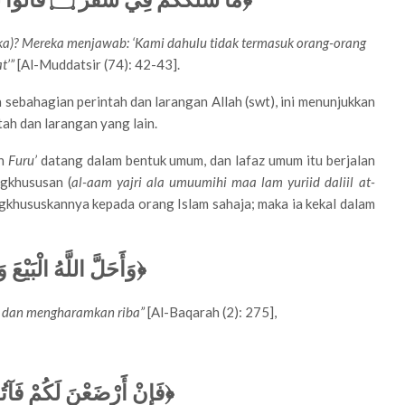
a)? Mereka menjawab: ‘Kami dahulu tidak termasuk orang-orang
t’”
[Al-Muddatsir (74): 42-43].
sebahagian perintah dan larangan Allah (swt), ini menunjukkan
ah dan larangan yang lain.
an
Furu’
datang dalam bentuk umum, dan lafaz umum itu berjalan
gkhususan (
al-aam yajri ala umuumihi maa lam yuriid daliil at-
engkhususkannya kepada orang Islam sahaja; maka ia kekal dalam
وَأَحَلَّ اللَّهُ الْبَيْعَ و﴾
li dan mengharamkan riba”
[Al-Baqarah (2): 275],
فَإِنْ أَرْضَعْنَ لَكُمْ فَآتُ﴾