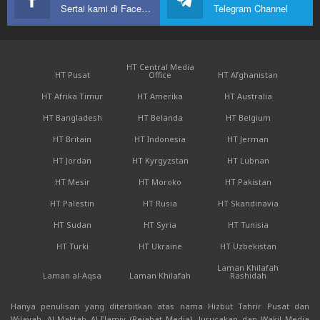
Sertai kami di Facebook
Telegram Channel
HT Central Media
HT Pusat
Office
HT Afghanistan
HT Afrika Timur
HT Amerika
HT Australia
HT Bangladesh
HT Belanda
HT Belgium
HT Britain
HT Indonesia
HT Jerman
HT Jordan
HT Kyrgyzstan
HT Lubnan
HT Mesir
HT Moroko
HT Pakistan
HT Palestin
HT Rusia
HT Skandinavia
HT Sudan
HT Syria
HT Tunisia
HT Turki
HT Ukraine
HT Uzbekistan
Laman Khilafah
Laman al-Aqsa
Laman Khilafah
Rashidah
Hanya penulisan yang diterbitkan atas nama Hizbut Tahrir Pusat dan
Wilayah, Al-Maktab Al-I'lamiy (Pejabat Media), Jurucakap dan Wakil Media