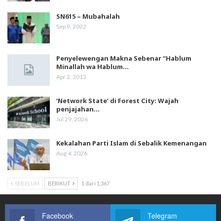
SN615 – Mubahalah
Sep 9, 2022
Penyelewengan Makna Sebenar “Hablum
Minallah wa Hablum…
Apr 2, 2013
‘Network State’ di Forest City: Wajah
penjajahan…
Jul 29, 2026
Kekalahan Parti Islam di Sebalik Kemenangan
Aug 4, 2026
SEBELUM
BERIKUT
1 dari 1,367
Facebook
Telegram