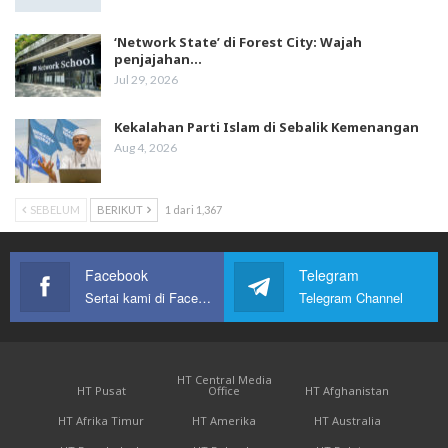
‘Network State’ di Forest City: Wajah
penjajahan…
Jul 29, 2026
Kekalahan Parti Islam di Sebalik Kemenangan
Aug 4, 2026
SEBELUM
BERIKUT
1 dari 1,367
Facebook
Telegram
Sertai kami di Facebook
Telegram Channel
HT Central Media
HT Pusat
Office
HT Afghanistan
HT Afrika Timur
HT Amerika
HT Australia