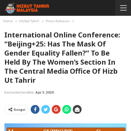
Home
Hizbut Tahrir
Press Releases
International Online Conference:
“Beijing+25: Has The Mask Of
Gender Equality Fallen?” To Be
Held By The Women’s Section In
The Central Media Office Of Hizb
Ut Tahrir
Kemaskini terakhir
Apr 5, 2020
Kongsi