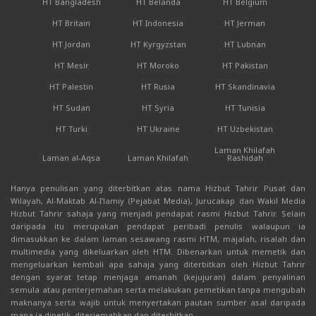
HT Bangladesh
HT Belanda
HT Belgium
HT Britain
HT Indonesia
HT Jerman
HT Jordan
HT Kyrgyzstan
HT Lubnan
HT Mesir
HT Moroko
HT Pakistan
HT Palestin
HT Rusia
HT Skandinavia
HT Sudan
HT Syria
HT Tunisia
HT Turki
HT Ukraine
HT Uzbekistan
Laman Khilafah
Laman al-Aqsa
Laman Khilafah
Rashidah
Hanya penulisan yang diterbitkan atas nama Hizbut Tahrir Pusat dan
Wilayah, Al-Maktab Al-I'lamiy (Pejabat Media), Jurucakap dan Wakil Media
Hizbut Tahrir sahaja yang menjadi pendapat rasmi Hizbut Tahrir. Selain
daripada itu merupakan pendapat peribadi penulis walaupun ia
dimasukkan ke dalam laman sesawang rasmi HTM, majalah, risalah dan
multimedia yang dikeluarkan oleh HTM. Dibenarkan untuk memetik dan
mengeluarkan kembali apa sahaja yang diterbitkan oleh Hizbut Tahrir
dengan syarat tetap menjaga amanah (kejujuran) dalam penyalinan
semula atau penterjemahan serta melakukan pemetikan tanpa mengubah
maknanya serta wajib untuk menyertakan pautan sumber asal daripada
mana ia dipetik, diterjemahkan dan diterbitkan.