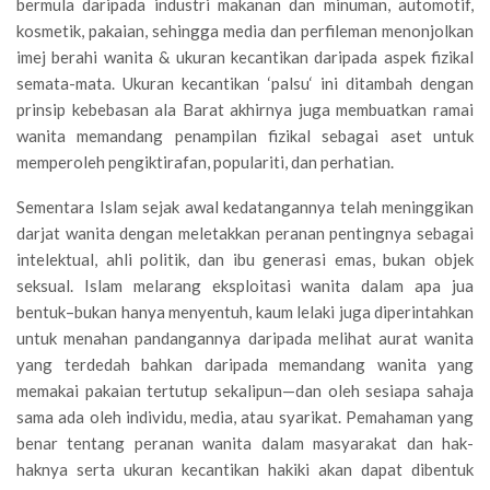
bermula daripada industri makanan dan minuman, automotif,
kosmetik, pakaian, sehingga media dan perfileman menonjolkan
imej berahi wanita & ukuran kecantikan daripada aspek fizikal
semata-mata. Ukuran kecantikan ‘palsu‘ ini ditambah dengan
prinsip kebebasan ala Barat akhirnya juga membuatkan ramai
wanita memandang penampilan fizikal sebagai aset untuk
memperoleh pengiktirafan, populariti, dan perhatian.
Sementara Islam sejak awal kedatangannya telah meninggikan
darjat wanita dengan meletakkan peranan pentingnya sebagai
intelektual, ahli politik, dan ibu generasi emas, bukan objek
seksual. Islam melarang eksploitasi wanita dalam apa jua
bentuk–bukan hanya menyentuh, kaum lelaki juga diperintahkan
untuk menahan pandangannya daripada melihat aurat wanita
yang terdedah bahkan daripada memandang wanita yang
memakai pakaian tertutup sekalipun—dan oleh sesiapa sahaja
sama ada oleh individu, media, atau syarikat. Pemahaman yang
benar tentang peranan wanita dalam masyarakat dan hak-
haknya serta ukuran kecantikan hakiki akan dapat dibentuk