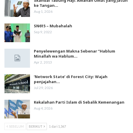
Skandal Tabung Haji: Amanah Umat yang Jatuh
ke Tangan…
Aug 1, 2026
SN615 – Mubahalah
Sep 9, 2022
Penyelewengan Makna Sebenar “Hablum
Minallah wa Hablum…
Apr 2, 2013
‘Network State’ di Forest City: Wajah
penjajahan…
Jul 29, 2026
Kekalahan Parti Islam di Sebalik Kemenangan
Aug 4, 2026
SEBELUM
BERIKUT
1 dari 1,367