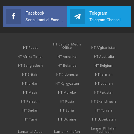
Facebook
Telegram
Sertai kami di Facebook
Telegram Channel
HT Central Media
HT Pusat
Office
HT Afghanistan
HT Afrika Timur
HT Amerika
HT Australia
HT Bangladesh
HT Belanda
HT Belgium
HT Britain
HT Indonesia
HT Jerman
HT Jordan
HT Kyrgyzstan
HT Lubnan
HT Mesir
HT Moroko
HT Pakistan
HT Palestin
HT Rusia
HT Skandinavia
HT Sudan
HT Syria
HT Tunisia
HT Turki
HT Ukraine
HT Uzbekistan
Laman Khilafah
Laman al-Aqsa
Laman Khilafah
Rashidah