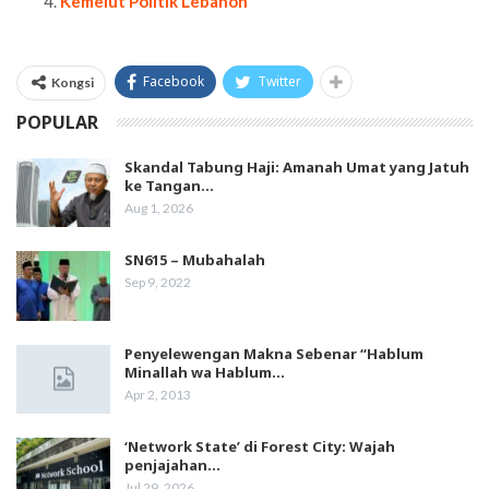
Kemelut Politik Lebanon
Facebook
Twitter
Kongsi
POPULAR
Skandal Tabung Haji: Amanah Umat yang Jatuh
ke Tangan…
Aug 1, 2026
SN615 – Mubahalah
Sep 9, 2022
Penyelewengan Makna Sebenar “Hablum
Minallah wa Hablum…
Apr 2, 2013
‘Network State’ di Forest City: Wajah
penjajahan…
Jul 29, 2026