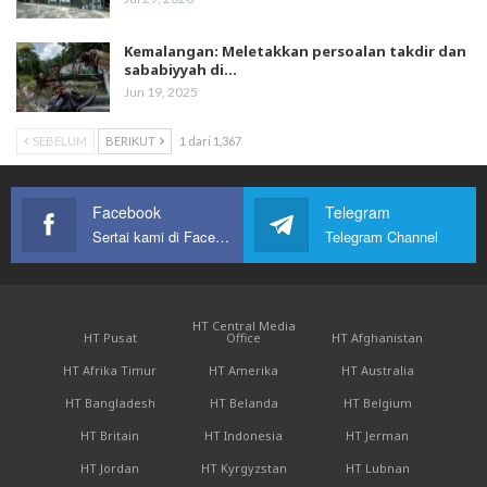
Kemalangan: Meletakkan persoalan takdir dan
sababiyyah di…
Jun 19, 2025
SEBELUM
BERIKUT
1 dari 1,367
Facebook
Telegram
Sertai kami di Facebook
Telegram Channel
HT Central Media
HT Pusat
Office
HT Afghanistan
HT Afrika Timur
HT Amerika
HT Australia
HT Bangladesh
HT Belanda
HT Belgium
HT Britain
HT Indonesia
HT Jerman
HT Jordan
HT Kyrgyzstan
HT Lubnan