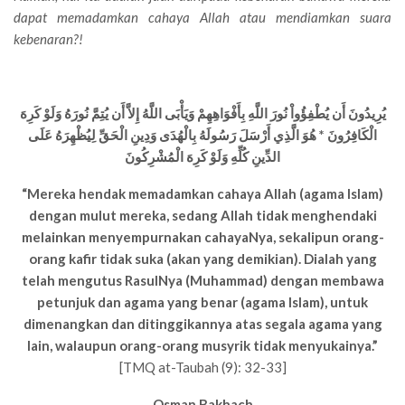
dapat memadamkan cahaya Allah atau mendiamkan suara
kebenaran?!
يُرِيدُونَ أَن يُطْفِؤُواْ نُورَ اللَّهِ بِأَفْوَاهِهِمْ وَيَأْبَى اللَّهُ إِلاَّ أَن يُتِمَّ نُورَهُ وَلَوْ كَرِهَ
الْكَافِرُونَ * هُوَ الَّذِي أَرْسَلَ رَسُولَهُ بِالْهُدَى وَدِينِ الْحَقِّ لِيُظْهِرَهُ عَلَى
الدِّينِ كُلِّهِ وَلَوْ كَرِهَ الْمُشْرِكُونَ
“Mereka hendak memadamkan cahaya Allah (agama Islam)
dengan mulut mereka, sedang Allah tidak menghendaki
melainkan menyempurnakan cahayaNya, sekalipun orang-
orang kafir tidak suka (akan yang demikian). Dialah yang
telah mengutus RasulNya (Muhammad) dengan membawa
petunjuk dan agama yang benar (agama Islam), untuk
dimenangkan dan ditinggikannya atas segala agama yang
lain, walaupun orang-orang musyrik tidak menyukainya.”
[TMQ at-Taubah (9): 32-33]
Osman Bakhach