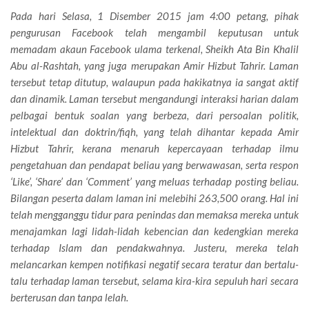
Pada hari Selasa, 1 Disember 2015 jam 4:00 petang, pihak
pengurusan Facebook telah mengambil keputusan untuk
memadam akaun Facebook ulama terkenal, Sheikh Ata Bin Khalil
Abu al-Rashtah, yang juga merupakan Amir Hizbut Tahrir. Laman
tersebut tetap ditutup, walaupun pada hakikatnya ia sangat aktif
dan dinamik. Laman tersebut mengandungi interaksi harian dalam
pelbagai bentuk soalan yang berbeza, dari persoalan politik,
intelektual dan doktrin/fiqh, yang telah dihantar kepada Amir
Hizbut Tahrir, kerana menaruh kepercayaan terhadap ilmu
pengetahuan dan pendapat beliau yang berwawasan, serta respon
‘Like’, ‘Share’ dan ‘Comment’ yang meluas terhadap posting beliau.
Bilangan peserta dalam laman ini melebihi 263,500 orang. Hal ini
telah mengganggu tidur para penindas dan memaksa mereka untuk
menajamkan lagi lidah-lidah kebencian dan kedengkian mereka
terhadap Islam dan pendakwahnya. Justeru, mereka telah
melancarkan kempen notifikasi negatif secara teratur dan bertalu-
talu terhadap laman tersebut, selama kira-kira sepuluh hari secara
berterusan dan tanpa lelah.