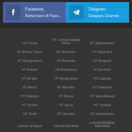
Facebook
Telegram
Sertai kami di Facebook
Telegram Channel
HT Central Media
HT Pusat
Office
HT Afghanistan
HT Afrika Timur
HT Amerika
HT Australia
HT Bangladesh
HT Belanda
HT Belgium
HT Britain
HT Indonesia
HT Jerman
HT Jordan
HT Kyrgyzstan
HT Lubnan
HT Mesir
HT Moroko
HT Pakistan
HT Palestin
HT Rusia
HT Skandinavia
HT Sudan
HT Syria
HT Tunisia
HT Turki
HT Ukraine
HT Uzbekistan
Laman Khilafah
Laman al-Aqsa
Laman Khilafah
Rashidah