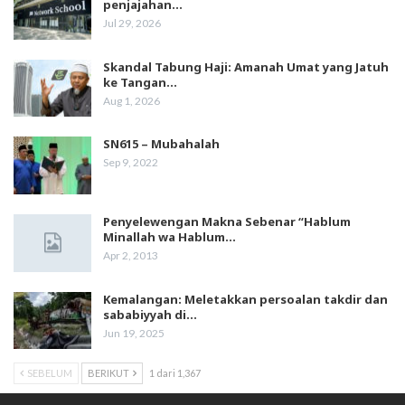
penjajahan…
Jul 29, 2026
Skandal Tabung Haji: Amanah Umat yang Jatuh
ke Tangan…
Aug 1, 2026
SN615 – Mubahalah
Sep 9, 2022
Penyelewengan Makna Sebenar “Hablum
Minallah wa Hablum…
Apr 2, 2013
Kemalangan: Meletakkan persoalan takdir dan
sababiyyah di…
Jun 19, 2025
SEBELUM
BERIKUT
1 dari 1,367