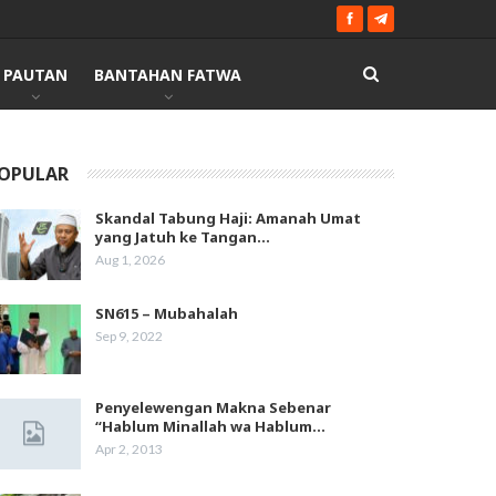
PAUTAN
BANTAHAN FATWA
OPULAR
Skandal Tabung Haji: Amanah Umat
yang Jatuh ke Tangan…
Aug 1, 2026
SN615 – Mubahalah
Sep 9, 2022
Penyelewengan Makna Sebenar
“Hablum Minallah wa Hablum…
Apr 2, 2013