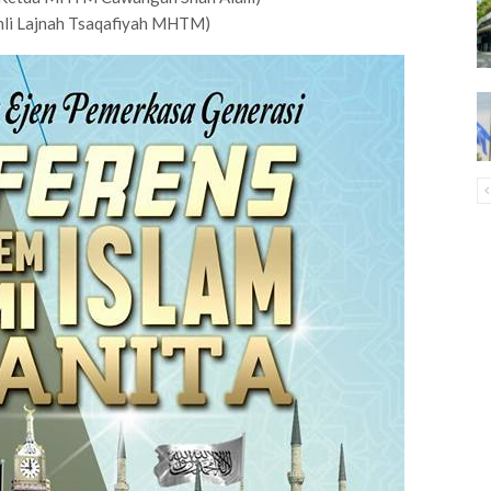
Ahli Lajnah Tsaqafiyah MHTM)