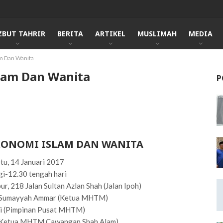
ZBUT TAHRIR
BERITA
ARTIKEL
MUSLIMAH
MEDIA
m Dan Wanita
lam Dan Wanita
P
KONOMI ISLAM DAN WANITA
btu, 14 Januari 2017
gi-12.30 tengah hari
r, 218 Jalan Sultan Azlan Shah (Jalan Ipoh)
mu Sumayyah Ammar (Ketua MHTM)
ri (Pimpinan Pusat MHTM)
(Ketua MHTM Cawangan Shah Alam)