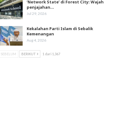
‘Network State’ di Forest City: Wajah
penjajahan…
Jul 29, 2026
Kekalahan Parti Islam di Sebalik
Kemenangan
Aug 4, 2026
SEBELUM
BERIKUT
1 dari 1,367