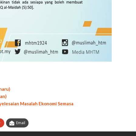
haru)
kan)
nyelesaian Masalah Ekonomi Semasa
+
Email