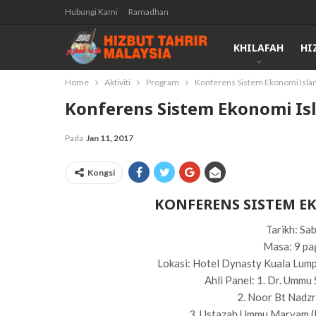
Hubungi Kami
Ramadhan
KHILAFAH
HI
Home
Aktiviti
Program
Konferens Sistem Ekonomi Isla
Konferens Sistem Ekonomi Is
Pada
Jan 11, 2017
Kongsi
KONFERENS SISTEM E
Tarikh: Sa
Masa: 9 pa
Lokasi: Hotel Dynasty Kuala Lumpu
Ahli Panel: 1. Dr. Um
2. Noor Bt Nadz
3. Ustazah Ummu Maryam 