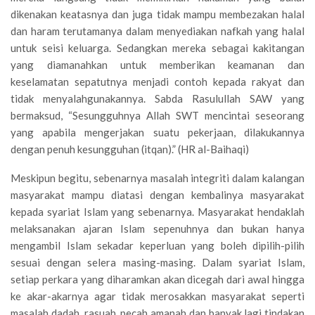
dikenakan keatasnya dan juga tidak mampu membezakan halal
dan haram terutamanya dalam menyediakan nafkah yang halal
untuk seisi keluarga. Sedangkan mereka sebagai kakitangan
yang diamanahkan untuk memberikan keamanan dan
keselamatan sepatutnya menjadi contoh kepada rakyat dan
tidak menyalahgunakannya. Sabda Rasulullah SAW yang
bermaksud, “Sesungguhnya Allah SWT mencintai seseorang
yang apabila mengerjakan suatu pekerjaan, dilakukannya
dengan penuh kesungguhan (itqan).” (HR al-Baihaqi)
Meskipun begitu, sebenarnya masalah integriti dalam kalangan
masyarakat mampu diatasi dengan kembalinya masyarakat
kepada syariat Islam yang sebenarnya. Masyarakat hendaklah
melaksanakan ajaran Islam sepenuhnya dan bukan hanya
mengambil Islam sekadar keperluan yang boleh dipilih-pilih
sesuai dengan selera masing-masing. Dalam syariat Islam,
setiap perkara yang diharamkan akan dicegah dari awal hingga
ke akar-akarnya agar tidak merosakkan masyarakat seperti
masalah dadah, rasuah, pecah amanah dan banyak lagi tindakan