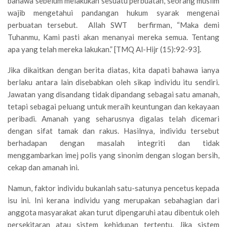
bahawa sebelum melakukan sesuatu perbuatan, seorang muslim
wajib mengetahui pandangan hukum syarak mengenai
perbuatan tersebut. Allah SWT berfirman, “Maka demi
Tuhanmu, Kami pasti akan menanyai mereka semua. Tentang
apa yang telah mereka lakukan.” [TMQ Al-Hijr (15):92-93].
Jika dikaitkan dengan berita diatas, kita dapati bahawa ianya
berlaku antara lain disebabkan oleh sikap individu itu sendiri.
Jawatan yang disandang tidak dipandang sebagai satu amanah,
tetapi sebagai peluang untuk meraih keuntungan dan kekayaan
peribadi. Amanah yang seharusnya digalas telah dicemari
dengan sifat tamak dan rakus. Hasilnya, individu tersebut
berhadapan dengan masalah integriti dan tidak
menggambarkan imej polis yang sinonim dengan slogan bersih,
cekap dan amanah ini.
Namun, faktor individu bukanlah satu-satunya pencetus kepada
isu ini. Ini kerana individu yang merupakan sebahagian dari
anggota masyarakat akan turut dipengaruhi atau dibentuk oleh
persekitaran atau sistem kehidupan tertentu. Jika sistem