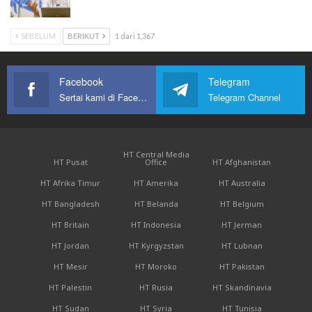
SEBELUM
BERIKUT
1 dari 1,367
Facebook
Telegram
Sertai kami di Facebook
Telegram Channel
HT Central Media
HT Pusat
Office
HT Afghanistan
HT Afrika Timur
HT Amerika
HT Australia
HT Bangladesh
HT Belanda
HT Belgium
HT Britain
HT Indonesia
HT Jerman
HT Jordan
HT Kyrgyzstan
HT Lubnan
HT Mesir
HT Moroko
HT Pakistan
HT Palestin
HT Rusia
HT Skandinavia
HT Sudan
HT Syria
HT Tunisia