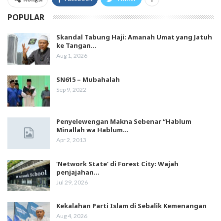
POPULAR
Skandal Tabung Haji: Amanah Umat yang Jatuh
ke Tangan…
Aug 1, 2026
SN615 – Mubahalah
Sep 9, 2022
Penyelewengan Makna Sebenar “Hablum
Minallah wa Hablum…
Apr 2, 2013
‘Network State’ di Forest City: Wajah
penjajahan…
Jul 29, 2026
Kekalahan Parti Islam di Sebalik Kemenangan
Aug 4, 2026