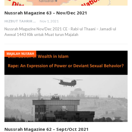
Nussrah Magazine 63 – Nov/Dec 2021
HIZBUT TAHRIR MALAYSIA
Nov 1, 2021
Nussrah Magazine Nov/Dec 2021 CE - Rabi-ul Thaani – Jamadi-ul
Awwal 1443 Klik untuk Muat turun Majalah
MAJALAH NUSRAH
Nussrah Magazine 62 – Sept/Oct 2021