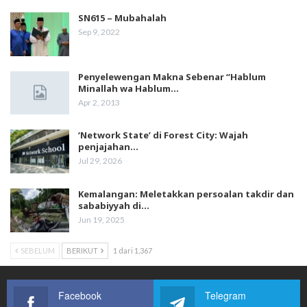
SN615 – Mubahalah
Sep 9, 2022
Penyelewengan Makna Sebenar “Hablum
Minallah wa Hablum…
Apr 2, 2013
‘Network State’ di Forest City: Wajah
penjajahan…
Jul 29, 2026
Kemalangan: Meletakkan persoalan takdir dan
sababiyyah di…
Jun 19, 2025
SEBELUM
BERIKUT
1 dari 1,367
Facebook
Telegram