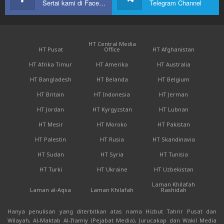
Sertai kami di Facebook
Telegram Channel
HT Central Media
HT Pusat
Office
HT Afghanistan
HT Afrika Timur
HT Amerika
HT Australia
HT Bangladesh
HT Belanda
HT Belgium
HT Britain
HT Indonesia
HT Jerman
HT Jordan
HT Kyrgyzstan
HT Lubnan
HT Mesir
HT Moroko
HT Pakistan
HT Palestin
HT Rusia
HT Skandinavia
HT Sudan
HT Syria
HT Tunisia
HT Turki
HT Ukraine
HT Uzbekistan
Laman Khilafah
Laman al-Aqsa
Laman Khilafah
Rashidah
Hanya penulisan yang diterbitkan atas nama Hizbut Tahrir Pusat dan
Wilayah, Al-Maktab Al-I'lamiy (Pejabat Media), Jurucakap dan Wakil Media