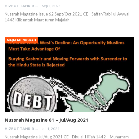
HIZBUT TAHRIR MALAYSIA
Sep 1, 2021
Nussrah Magazine Issue 62 Sept/Oct 2021 CE - Saffar/Rabi-ul Awwal
1443 Klik untuk Muat turun Majalah
MAJALAH NUSRAH
Nussrah Magazine 61 – Jul/Aug 2021
HIZBUT TAHRIR MALAYSIA
Jul 1, 2021
Nussrah Magazine Jul/Aug 2021 CE - Dhu al-Hijjah 1442 – Muharram