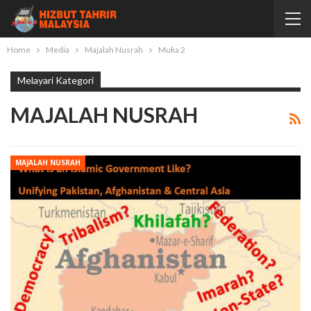
Home
Media
Majalah Nusrah
Muka 2
Melayari Kategori
MAJALAH NUSRAH
MAJALAH NUSRAH