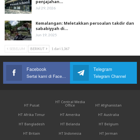
penjajahan…
Jul 29, 2026
Kemalangan: Meletakkan persoalan takdir dan
sababiyyah di…
Jun 19, 2025
SEBELUM
BERIKUT
1 dari 1,367
Facebook
Telegram
Sertai kami di Facebook
Telegram Channel
HT Central Media
HT Pusat
Office
HT Afghanistan
HT Afrika Timur
HT Amerika
HT Australia
HT Bangladesh
HT Belanda
HT Belgium
HT Britain
HT Indonesia
HT Jerman