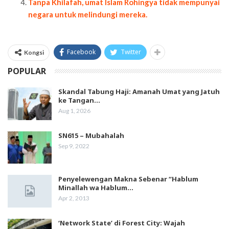
Tanpa Khilafah, umat Islam Rohingya tidak mempunyai
negara untuk melindungi mereka.
Facebook
Twitter
Kongsi
POPULAR
Skandal Tabung Haji: Amanah Umat yang Jatuh
ke Tangan…
Aug 1, 2026
SN615 – Mubahalah
Sep 9, 2022
Penyelewengan Makna Sebenar “Hablum
Minallah wa Hablum…
Apr 2, 2013
‘Network State’ di Forest City: Wajah