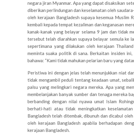
negara jiran Myanmar. Apa yang dapat disaksikan sete
diberikan perlindungan dan keselamatan oleh saudara-
oleh kerajaan Bangladesh supaya kesemua Muslim R
kembali kepada tempat kezaliman dan keganasan mere
kanak-kanak yang belayar selama 9 jam dan tidak 
tersebut telah diarahkan supaya belayar semula ke l
sepertimana yang dilakukan oleh kerajaan Thailan
meminta suaka politik di sana. Berkaitan insiden i
bahawa: “Kami tidak mahukan pelarian baru yang data
Peristiwa ini dengan jelas telah menunjukkan niat 
tidak mengambil peduli tentang keadaan umat, seba
palsu yang melingkari negara mereka. Apa yang men
membelanjakan banyak sumber dan tenaga mereka b
berbanding dengan nilai nyawa umat Islam Rohing
berhati-hati atau tidak meningkatkan keselamat
Bangladesh telah ditembak, dibunuh dan dicabul oleh
oleh kerajaan Bangladesh apabila berhadapan deng
kerajaan Bangladesh.