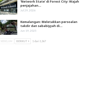
‘Network State’ di Forest City: Wajah
penjajahan…
Jul 29, 2026
Kemalangan: Meletakkan persoalan
takdir dan sababiyyah di…
Jun 19, 2025
SEBELUM
BERIKUT
1 dari 1,367