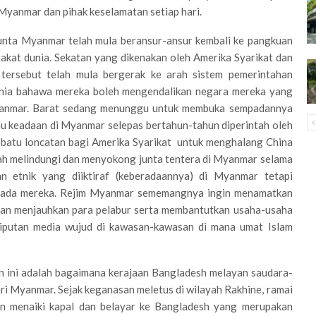
Myanmar dan pihak keselamatan setiap hari.
junta Myanmar telah mula beransur-ansur kembali ke pangkuan
akat dunia. Sekatan yang dikenakan oleh Amerika Syarikat dan
tersebut telah mula bergerak ke arah sistem pemerintahan
unia bahawa mereka boleh mengendalikan negara mereka yang
i Myanmar. Barat sedang menunggu untuk membuka sempadannya
u keadaan di Myanmar selepas bertahun-tahun diperintah oleh
 batu loncatan bagi Amerika Syarikat untuk menghalang China
lah melindungi dan menyokong junta tentera di Myanmar selama
n etnik yang diiktiraf (keberadaannya) di Myanmar tetapi
ipada mereka. Rejim Myanmar sememangnya ingin menamatkan
dan menjauhkan para pelabur serta membantutkan usaha-usaha
liputan media wujud di kawasan-kawasan di mana umat Islam
n ini adalah bagaimana kerajaan Bangladesh melayan saudara-
ri Myanmar. Sejak keganasan meletus di wilayah Rakhine, ramai
an menaiki kapal dan belayar ke Bangladesh yang merupakan