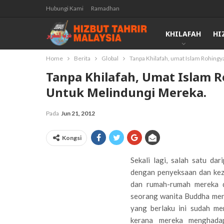
Hubungi Kami
Ramadhan
KHILAFAH
HI
Home
Berita
Global
Tanpa Khilafah, umat Islam Rohing
Tanpa Khilafah, Umat Islam 
Untuk Melindungi Mereka.
Pada
Jun 21, 2012
Kongsi
Sekali lagi, salah satu da
dengan penyeksaan dan keza
dan rumah-rumah mereka d
seorang wanita Buddha men
yang berlaku ini sudah m
kerana mereka menghadap