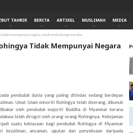
ZBUT TAHRIR
BERITA
ARTIKEL
MUSLIMAH
MEDIA
ya tidak mempunyai negara untuk melindungi mereka.
Rohingya Tidak Mempunyai Negara
P
ripada penduduk dunia yang paling ditindas sedang berdepan
liman. Umat Islam minoriti Rohingya telah diserang, dibunuh
ibakar oleh penduduk majoriti Buddha di Myanmar kerana
dakwa telah dirogol oleh orang-orang Rohingnya. Kekejaman
enjadi suatu kebiasaan bagi penduduk Rohingya di Myanmar
i kezaliman, ancaman, ugutan dan penyeksaan daripada