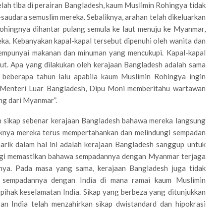
lah tiba di perairan Bangladesh, kaum Muslimin Rohingya tidak
saudara semuslim mereka. Sebaliknya, arahan telah dikeluarkan
ohingnya dihantar pulang semula ke laut menuju ke Myanmar,
ka. Kebanyakan kapal-kapal tersebut dipenuhi oleh wanita dan
mempunyai makanan dan minuman yang mencukupi. Kapal-kapal
aut. Apa yang dilakukan oleh kerajaan Bangladesh adalah sama
d beberapa tahun lalu apabila kaum Muslimin Rohingya ingin
ni, Menteri Luar Bangladesh, Dipu Moni memberitahu wartawan
ng dari Myanmar”.
dan sikap sebenar kerajaan Bangladesh bahawa mereka langsung
liknya mereka terus mempertahankan dan melindungi sempadan
arik dalam hal ini adalah kerajaan Bangladesh sanggup untuk
agi memastikan bahawa sempadannya dengan Myanmar terjaga
nya. Pada masa yang sama, kerajaan Bangladesh juga tidak
an sempadannya dengan India di mana ramai kaum Muslimin
 pihak keselamatan India. Sikap yang berbeza yang ditunjukkan
an India telah menzahirkan sikap dwistandard dan hipokrasi