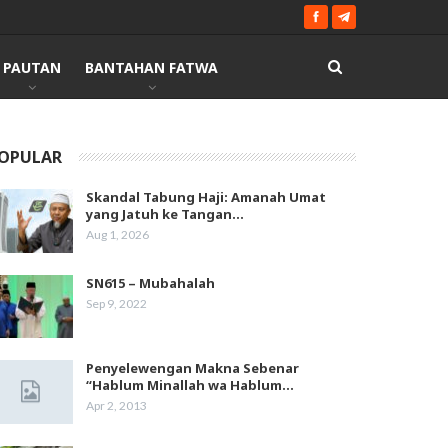
PAUTAN
BANTAHAN FATWA
OPULAR
Skandal Tabung Haji: Amanah Umat
yang Jatuh ke Tangan…
Aug 1, 2026
SN615 – Mubahalah
Sep 9, 2022
Penyelewengan Makna Sebenar
“Hablum Minallah wa Hablum…
Apr 2, 2013