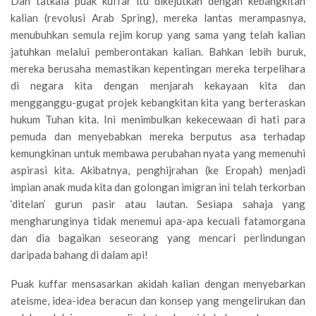
Dan tatkala puak kuffar itu dikejutkan dengan kebangkitan
kalian (revolusi Arab Spring), mereka lantas merampasnya,
menubuhkan semula rejim korup yang sama yang telah kalian
jatuhkan melalui pemberontakan kalian. Bahkan lebih buruk,
mereka berusaha memastikan kepentingan mereka terpelihara
di negara kita dengan menjarah kekayaan kita dan
mengganggu-gugat projek kebangkitan kita yang berteraskan
hukum Tuhan kita. Ini menimbulkan kekecewaan di hati para
pemuda dan menyebabkan mereka berputus asa terhadap
kemungkinan untuk membawa perubahan nyata yang memenuhi
aspirasi kita. Akibatnya, penghijrahan (ke Eropah) menjadi
impian anak muda kita dan golongan imigran ini telah terkorban
‘ditelan’ gurun pasir atau lautan. Sesiapa sahaja yang
mengharunginya tidak menemui apa-apa kecuali fatamorgana
dan dia bagaikan seseorang yang mencari perlindungan
daripada bahang di dalam api!
Puak kuffar mensasarkan akidah kalian dengan menyebarkan
ateisme, idea-idea beracun dan konsep yang mengelirukan dan