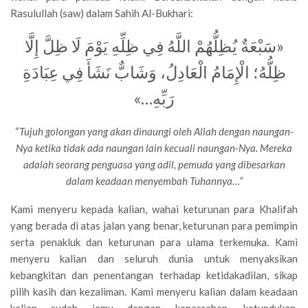
Rasulullah (saw) dalam Sahih Al-Bukhari:
«سَبْعَةٌ يُظِلُّهُمْ اللَّهُ فِي ظِلِّهِ يَوْمَ لَا ظِلَّ إِلَّا
ظِلُّهُ؛ الْإِمَامُ الْعَادِلُ، وَشَابٌّ نَشَأَ فِي عِبَادَةِ
رَبِّهِ…»
“
Tujuh golongan yang akan dinaungi oleh Allah dengan naungan-
Nya ketika tidak ada naungan lain kecuali naungan-Nya. Mereka
adalah seorang penguasa yang adil, pemuda yang dibesarkan
dalam keadaan menyembah Tuhannya…”
Kami menyeru kepada kalian, wahai keturunan para Khalifah
yang berada di atas jalan yang benar, keturunan para pemimpin
serta penakluk dan keturunan para ulama terkemuka. Kami
menyeru kalian dan seluruh dunia untuk menyaksikan
kebangkitan dan penentangan terhadap ketidakadilan, sikap
pilih kasih dan kezaliman. Kami menyeru kalian dalam keadaan