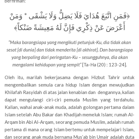
berfirman:
﴿فَمَنِ اتَّبَعَ هُدَايَ فَلَا يَضِلُّ وَلَا يَشْقَى * وَمَنْ
أَعْرَضَ عَنْ ذِكْرِي فَإِنَّ لَهُ مَعِيشَةً ضَنْكاً﴾
“Maka barangsiapa yang mengikuti petunjuk-Ku, dia tidak akan
sesat [di dunia] dan tidak menderita [di akhirat]. Dan barangsiapa
yang berpaling dari peringatan-Ku – sesungguhnya, dia akan
mengalami kehidupan yang sempit”
[Ta-Ha (20) : 123-24].
Oleh itu, marilah bekerjasama dengan Hizbut Tahrir untuk
mengembalikan semula cara hidup Islam dengan mewujudkan
Khilafah Rasyidah di atas jalan kenabian dan dengannya, kalian
dapat mengulangi ciri-ciri pemuda Muslim yang terdahulu.
Kalian, wahai anak-anak muda, adalah golongan pertama dalam
Islam setelah Abu Bakar dan Khadijah memeluk Islam; rumah Al-
Arqam bin Abi Al-Arqam, seorang pemuda Muslim, adalah rumah
pertama di mana orang Islam bertemu untuk mempelajari Islam,
dan seorang anak muda bernama Mus’ab bin Umair adalah duta