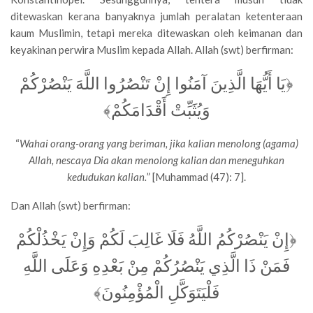
ditewaskan kerana banyaknya jumlah peralatan ketenteraan
kaum Muslimin, tetapi mereka ditewaskan oleh keimanan dan
keyakinan perwira Muslim kepada Allah. Allah (swt) berfirman:
﴿يَا أَيُّهَا الَّذِينَ آمَنُوا إِنْ تَنْصُرُوا اللَّهَ يَنْصُرْكُمْ
وَيُثَبِّتْ أَقْدَامَكُمْ﴾
“
Wahai orang-orang yang beriman, jika kalian menolong (agama)
Allah, nescaya Dia akan menolong kalian dan meneguhkan
kedudukan kalian.
” [Muhammad (47): 7].
Dan Allah (swt) berfirman:
﴿إِنْ يَنْصُرْكُمُ اللَّهُ فَلَا غَالِبَ لَكُمْ وَإِنْ يَخْذُلْكُمْ
فَمَنْ ذَا الَّذِي يَنْصُرُكُمْ مِنْ بَعْدِهِ وَعَلَى اللَّهِ
فَلْيَتَوَكَّلِ الْمُؤْمِنُونَ﴾