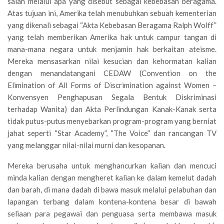
salah melalui apa yang disebut sebagai kebebasan beragama.
Atas tujuan ini, Amerika telah menubuhkan sebuah kementerian
yang dikenali sebagai “Akta Kebebasan Beragama Ralph Wolff”
yang telah memberikan Amerika hak untuk campur tangan di
mana-mana negara untuk menjamin hak berkaitan ateisme.
Mereka mensasarkan nilai kesucian dan kehormatan kalian
dengan menandatangani CEDAW (Convention on the
Elimination of All Forms of Discrimination against Women –
Konvensyen Penghapusan Segala Bentuk Diskriminasi
terhadap Wanita) dan Akta Perlindungan Kanak-Kanak serta
tidak putus-putus menyebarkan program-program yang berniat
jahat seperti “Star Academy”, “The Voice” dan rancangan TV
yang melanggar nilai-nilai murni dan kesopanan.
Mereka berusaha untuk menghancurkan kalian dan mencuci
minda kalian dengan mengheret kalian ke dalam kemelut dadah
dan barah, di mana dadah di bawa masuk melalui pelabuhan dan
lapangan terbang dalam kontena-kontena besar di bawah
seliaan para pegawai dan penguasa serta membawa masuk