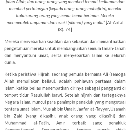
jalan Allah, dan orang-orang yang memberi tempat kediaman dan
memberi pertolongan (kepada orang-orang muhajirin), mereka
itulah orang-orang yang benar-benar beriman. Mereka
memperoleh ampunan dan rezeki (nikmat) yang mulia
” [Al-Anfal
(8): 74]
Mereka menyebarkan keadilan dan kebaikan dan memanfaatkan
pengetahuan mereka untuk membangunkan semula tanah-tanah
dan menyantuni umat, serta menyebarkan Islam ke seluruh
dunia.
Ketika peristiwa Hijrah, seorang pemuda bernama Ali (semoga
Allah memuliakan beliau), adalah pahlawan pertama dalam
Islam, ketika beliau menempatkan dirinya sebagai pengganti di
tempat tidur Rasulullah (saw). Setelah hijrah dan tertegaknya
Negara Islam, muncul para pemimpin penakluk yang mengetuai
tentera umat Islam, Mus’ab bin Umair, Jaafar at-Tayyar, Usamah
bin Zaid (yang dikasihi, anak orang yang dikasihi) dan
Muhammad al-Fatih, Amir terbaik sang penakluk
Konstantinopel. Sesungguhnya, tentera musuh tidak