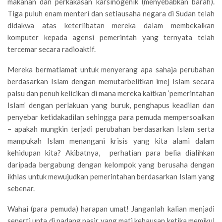
makanan dan perkakasan karsinogenik (menyebabkan barah).
Tiga puluh enam menteri dan setiausaha negara di Sudan telah
didakwa atas keterlibatan mereka dalam membekalkan
komputer kepada agensi pemerintah yang ternyata telah
tercemar secara radioaktif.
Mereka bermatlamat untuk menyerang apa sahaja perubahan
berdasarkan Islam dengan memutarbelitkan imej Islam secara
palsu dan penuh kelicikan di mana mereka kaitkan ‘pemerintahan
Islam’ dengan perlakuan yang buruk, penghapus keadilan dan
penyebar ketidakadilan sehingga para pemuda mempersoalkan
– apakah mungkin terjadi perubahan berdasarkan Islam serta
mampukah Islam menangani krisis yang kita alami dalam
kehidupan kita? Akibatnya, perhatian para belia dialihkan
daripada bergabung dengan kelompok yang berusaha dengan
ikhlas untuk mewujudkan pemerintahan berdasarkan Islam yang
sebenar.
Wahai (para pemuda) harapan umat! Janganlah kalian menjadi
seperti unta di padang pasir yang mati kehausan ketika memikul