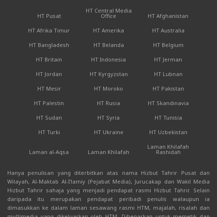
HT Central Media
HT Pusat
Office
HT Afghanistan
HT Afrika Timur
HT Amerika
HT Australia
HT Bangladesh
HT Belanda
HT Belgium
HT Britain
HT Indonesia
HT Jerman
HT Jordan
HT Kyrgyzstan
HT Lubnan
HT Mesir
HT Moroko
HT Pakistan
HT Palestin
HT Rusia
HT Skandinavia
HT Sudan
HT Syria
HT Tunisia
HT Turki
HT Ukraine
HT Uzbekistan
Laman Khilafah
Laman al-Aqsa
Laman Khilafah
Rashidah
Hanya penulisan yang diterbitkan atas nama Hizbut Tahrir Pusat dan
Wilayah, Al-Maktab Al-I'lamiy (Pejabat Media), Jurucakap dan Wakil Media
Hizbut Tahrir sahaja yang menjadi pendapat rasmi Hizbut Tahrir. Selain
daripada itu merupakan pendapat peribadi penulis walaupun ia
dimasukkan ke dalam laman sesawang rasmi HTM, majalah, risalah dan
multimedia yang dikeluarkan oleh HTM. Dibenarkan untuk memetik dan