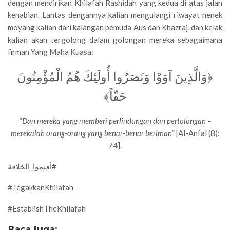
dengan mendirikan Khilafah Rashidah yang kedua di atas jalan
kenabian. Lantas dengannya kalian mengulangi riwayat nenek
moyang kalian dari kalangan pemuda Aus dan Khazraj, dan kelak
kalian akan tergolong dalam golongan mereka sebagaimana
firman Yang Maha Kuasa:
﴿وَالَّذِينَ آوَوْا وَنَصَرُوا أُولَئِكَ هُمُ الْمُؤْمِنُونَ
حَقّاً﴾
“
Dan mereka yang memberi perlindungan dan pertolongan –
merekalah orang-orang yang benar-benar beriman
” [Al-Anfal (8):
74].
أقيموا_الخلافة#
#TegakkanKhilafah
#EstablishTheKhilafah
Baca Juga: