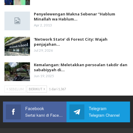
Penyelewengan Makna Sebenar “Hablum
Minallah wa Hablum…
Apr 2, 2013
‘Network State’ di Forest City: Wajah
penjajahan…
Jul 29, 2026
Kemalangan: Meletakkan persoalan takdir dan
sababiyyah di…
Jun 19, 2025
SEBELUM
BERIKUT
1 dari 1,367
Facebook
Telegram
Sertai kami di Facebook
Telegram Channel