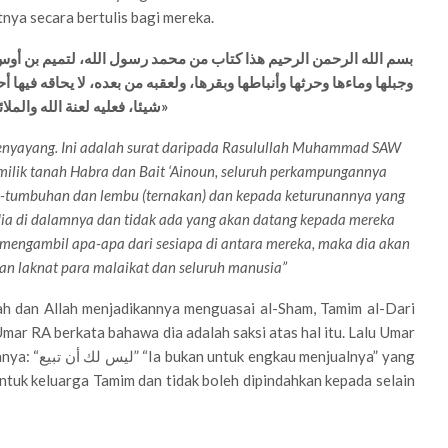
nya secara bertulis bagi mereka.
وجبلها وماءها وحرثها وأنباطها وبقرها، ولعقبه من بعده، لا يحاقه فيها 
شيئا، فعليه لعنة الله والملائكة والناس أجمعين»
nyayang. Ini adalah surat daripada Rasulullah Muhammad SAW
milik tanah Habra dan Bait ‘Ainoun, seluruh perkampungannya
uh-tumbuhan dan lembu (ternakan) dan kepada keturunannya yang
dia di dalamnya dan tidak ada yang akan datang kepada mereka
mengambil apa-apa dari sesiapa di antara mereka, maka dia akan
an laknat para malaikat dan seluruh manusia”
fah dan Allah menjadikannya menguasai al-Sham, Tamim al-Dari
ar RA berkata bahawa dia adalah saksi atas hal itu. Lalu Umar
ualnya” yang
untuk keluarga Tamim dan tidak boleh dipindahkan kepada selain