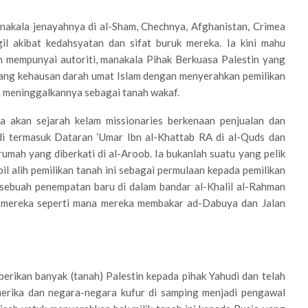
nakala jenayahnya di al-Sham, Chechnya, Afghanistan, Crimea
il akibat kedahsyatan dan sifat buruk mereka. Ia kini mahu
n mempunyai autoriti, manakala Pihak Berkuasa Palestin yang
ang kehausan darah umat Islam dengan menyerahkan pemilikan
 meninggalkannya sebagai tanah wakaf.
ita akan sejarah kelam missionaries berkenaan penjualan dan
i termasuk Dataran ‘Umar Ibn al-Khattab RA di al-Quds dan
umah yang diberkati di al-Aroob. Ia bukanlah suatu yang pelik
 alih pemilikan tanah ini sebagai permulaan kepada pemilikan
sebuah penempatan baru di dalam bandar al-Khalil al-Rahman
eh mereka seperti mana mereka membakar ad-Dabuya dan Jalan
erikan banyak (tanah) Palestin kepada pihak Yahudi dan telah
merika dan negara-negara kufur di samping menjadi pengawal