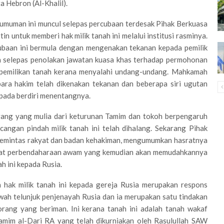
ta Hebron (Al-Khalil).
muman ini muncul selepas percubaan terdesak Pihak Berkuasa
tin untuk memberi hak milik tanah ini melalui institusi rasminya.
ubaan ini bermula dengan mengenakan tekanan kepada pemilik
h selepas penolakan jawatan kuasa khas terhadap permohonan
 pemilikan tanah kerana menyalahi undang-undang. Mahkamah
ara hakim telah dikenakan tekanan dan beberapa siri ugutan
pada berdiri menentangnya.
rang yang mulia dari keturunan Tamim dan tokoh berpengaruh
cangan pindah milik tanah ini telah dihalang. Sekarang Pihak
memintas rakyat dan badan kehakiman, mengumumkan hasratnya
nfaat perbendaharaan awam yang kemudian akan memudahkannya
h ini kepada Rusia.
 hak milik tanah ini kepada gereja Rusia merupakan respons
ah telunjuk penjenayah Rusia dan ia merupakan satu tindakan
rang yang beriman. Ini kerana tanah ini adalah tanah wakaf
amim al-Dari RA yang telah dikurniakan oleh Rasulullah SAW