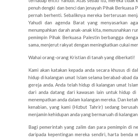
terhadap entiti Yahudi. Atas sebab itu, mereka tidak
penuh dengki dan benci dan jenayah Pihak Berkuasa Pa
pernah berhenti. Sebaliknya mereka berterusan men
Yahudi dan agenda Barat yang menyasarkan agama
menumpahkan darah anak-anak kita, memusnahkan rum
pemimpin Pihak Berkuasa Palestin berbangga deng
sama, menjerut rakyat dengan meningkatkan cukai mer
Wahai orang-orang Kristian di tanah yang diberkati!
Kami akan katakan kepada anda secara khusus di dal
hidup di kalangan umat Islam selama berabad-abad da
gereja anda. Anda telah hidup di kalangan umat Isl
dari anda datang dari kawasan lain untuk hidup d
menempatkan anda dalam kalangan mereka. Dan ketahui
kenabian, yang kami (Hizbut Tahrir) sedang berusa
menjamin kehidupan anda yang bermaruah di kalangan 
Bagi pemerintah yang zalim dan para pemimpin di ne
daripada kepentingan mereka sendiri, harta benda