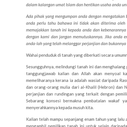
dalam kalangan umat Islam dan hentikan usaha anda unt
Ada pihak yang mengumpan anda dengan mengatakan b
anda perlu tahu bahawa ini tidak akan diterima oleh
memajakkan tanah ini kepada anda dan kebenarannya a
dengan kami dan jangan memutuskannya. Jika anda en
anda-lah yang telah melanggar perjanjian dan bukannya 
Wahai penduduk di tanah yang diberkati secara umum
Sesungguhnya, melindungi tanah ini dan menghalang p
tanggungjawab kalian dan Allah akan menyoal k
memeliharanya kerana ia adalah wasiat daripada Ras
dan orang-orang mulia dari al-Khalil (Hebron) dan 
perjanjian dan rundingan yang terkait dengan pemil
Sebarang konsesi bermakna pembatalan wakaf ya
menyerahkannya kepada musuh kita.
Kalian telah mampu sepanjang enam tahun yang lalu 
mengambil pemilikan tanah ini untuk selain daripa