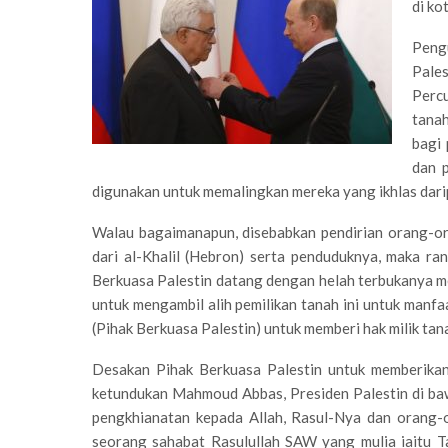
di ko
Pengu
Pales
Perc
tana
bagi
dan p
digunakan untuk memalingkan mereka yang ikhlas dari
Walau bagaimanapun, disebabkan pendirian orang-o
dari al-Khalil (Hebron) serta penduduknya, maka ran
Berkuasa Palestin datang dengan helah terbukanya 
untuk mengambil alih pemilikan tanah ini untuk ma
(Pihak Berkuasa Palestin) untuk memberi hak milik tana
Desakan Pihak Berkuasa Palestin untuk memberikan
ketundukan Mahmoud Abbas, Presiden Palestin di baw
pengkhianatan kepada Allah, Rasul-Nya dan orang-o
seorang sahabat Rasulullah SAW yang mulia iaitu T