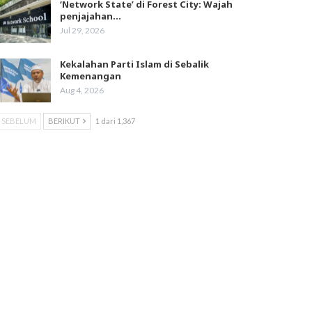
‘Network State’ di Forest City: Wajah
penjajahan…
Jul 29, 2026
Kekalahan Parti Islam di Sebalik
Kemenangan
Aug 4, 2026
SEBELUM
BERIKUT
1 dari 1,367