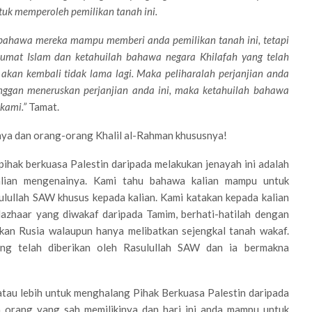
uk memperoleh pemilikan tanah ini.
ahawa mereka mampu memberi anda pemilikan tanah ini, tetapi
 umat Islam dan ketahuilah bahawa negara Khilafah yang telah
kan kembali tidak lama lagi. Maka peliharalah perjanjian anda
ggan meneruskan perjanjian anda ini, maka ketahuilah bahawa
kami.”
Tamat.
nya dan orang-orang Khalil al-Rahman khususnya!
ihak berkuasa Palestin daripada melakukan jenayah ini adalah
alian mengenainya. Kami tahu bahawa kalian mampu untuk
ulullah SAW khusus kepada kalian. Kami katakan kepada kalian
Nazhaar yang diwakaf daripada Tamim, berhati-hatilah dengan
ikan Rusia walaupun hanya melibatkan sejengkal tanah wakaf.
ng telah diberikan oleh Rasulullah SAW dan ia bermakna
atau lebih untuk menghalang Pihak Berkuasa Palestin daripada
da orang yang sah memilikinya dan hari ini anda mampu untuk