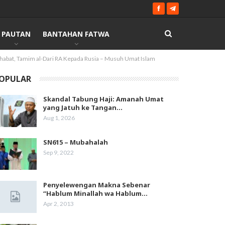
PAUTAN
BANTAHAN FATWA
habat, Tamim al-Dari RA Kepada Rusia – Musuh Umat Islam
OPULAR
Skandal Tabung Haji: Amanah Umat
yang Jatuh ke Tangan…
Aug 1, 2026
SN615 – Mubahalah
Sep 9, 2022
Penyelewengan Makna Sebenar
“Hablum Minallah wa Hablum…
Apr 2, 2013