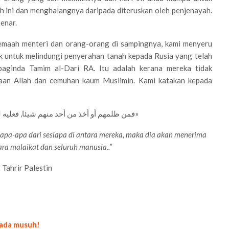
 ini dan menghalangnya daripada diteruskan oleh penjenayah.
enar.
jemaah menteri dan orang-orang di sampingnya, kami menyeru
k untuk melindungi penyerahan tanah kepada Rusia yang telah
aginda Tamim al-Dari RA. Itu adalah kerana mereka tidak
aan Allah dan cemuhan kaum Muslimin. Kami katakan kepada
«..فمن ظلمهم أو أخذ من أحد منهم شيئا, فعليه لعنة الله والملائكة والناس أجمعين»
pa-apa dari sesiapa di antara mereka, maka dia akan menerima
ara malaikat dan seluruh manusia..”
 Tahrir Palestin
pada musuh!