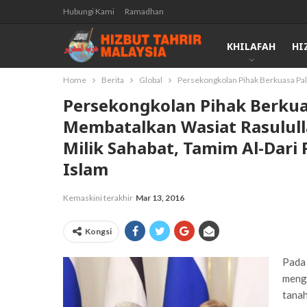
Hubungi Kami
Ramadhan
KHILAFAH
HI
Home
Berita
Global
Persekongkolan Pihak Berkuasa Pal
Persekongkolan Pihak Berkua
Membatalkan Wasiat Rasulul
Milik Sahabat, Tamim Al-Dar
Islam
Kemaskini terakhir
Mar 13, 2016
Kongsi
Pada
meng
tanah