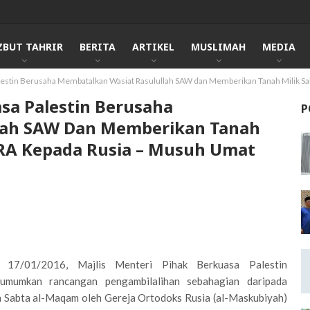
ZBUT TAHRIR
BERITA
ARTIKEL
MUSLIMAH
MEDIA
estin Berusaha Membatalkan Wasiat Rasulullah SAW dan Memberikan Tanah Milik Sa
sa Palestin Berusaha
P
lah SAW Dan Memberikan Tanah
i RA Kepada Rusia – Musuh Umat
 17/01/2016, Majlis Menteri Pihak Berkuasa Palestin
umumkan rancangan pengambilalihan sebahagian daripada
 Sabta al-Maqam oleh Gereja Ortodoks Rusia (al-Maskubiyah)