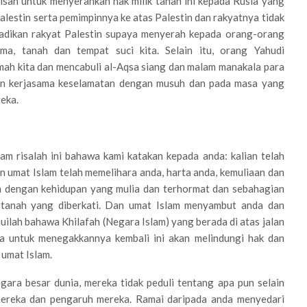
 kisah untuk menyerahkan hak milik tanah ini kepada Rusia yang
lestin serta pemimpinnya ke atas Palestin dan rakyatnya tidak
jadikan rakyat Palestin supaya menyerah kepada orang-orang
, tanah dan tempat suci kita. Selain itu, orang Yahudi
ah kita dan mencabuli al-Aqsa siang dan malam manakala para
an kerjasama keselamatan dengan musuh dan pada masa yang
eka.
am risalah ini bahawa kami katakan kepada anda: kalian telah
n umat Islam telah memelihara anda, harta anda, kemuliaan dan
am dengan kehidupan yang mulia dan terhormat dan sebahagian
i tanah yang diberkati. Dan umat Islam menyambut anda dan
lah bahawa Khilafah (Negara Islam) yang berada di atas jalan
ha untuk menegakkannya kembali ini akan melindungi hak dan
umat Islam.
gara besar dunia, mereka tidak peduli tentang apa pun selain
 mereka dan pengaruh mereka. Ramai daripada anda menyedari