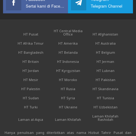
Sertai kami di Facebook
Telegram Channel
HT Central Media
HT Pusat
Office
HT Afghanistan
HT Afrika Timur
HT Amerika
HT Australia
HT Bangladesh
HT Belanda
HT Belgium
HT Britain
HT Indonesia
HT Jerman
HT Jordan
HT Kyrgyzstan
HT Lubnan
HT Mesir
HT Moroko
HT Pakistan
HT Palestin
HT Rusia
HT Skandinavia
HT Sudan
HT Syria
HT Tunisia
HT Turki
HT Ukraine
HT Uzbekistan
Laman Khilafah
Laman al-Aqsa
Laman Khilafah
Rashidah
Hanya penulisan yang diterbitkan atas nama Hizbut Tahrir Pusat dan