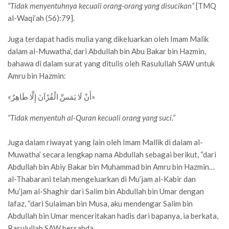
“Tidak menyentuhnya kecuali orang-orang yang disucikan”
[TMQ
al-Waqi’ah (56):79].
Juga terdapat hadis mulia yang dikeluarkan oleh Imam Malik
dalam al-Muwatha’, dari Abdullah bin Abu Bakar bin Hazmin,
bahawa di dalam surat yang ditulis oleh Rasulullah SAW untuk
Amru bin Hazmin:
«أَنْ لَا يَمَسَّ الْقُرْآنَ إِلَّا طَاهِرٌ»
“Tidak menyentuh al-Quran kecuali orang yang suci.”
Juga dalam riwayat yang lain oleh Imam Mallik di dalam al-
Muwatha’ secara lengkap nama Abdullah sebagai berikut, “dari
Abdullah bin Abiy Bakar bin Muhammad bin Amru bin Hazmin…
al-Thabarani telah mengeluarkan di Mu’jam al-Kabir dan
Mu’jam al-Shaghir dari Salim bin Abdullah bin Umar dengan
lafaz, “dari Sulaiman bin Musa, aku mendengar Salim bin
Abdullah bin Umar menceritakan hadis dari bapanya, ia berkata,
Rasulullah SAW bersabda,