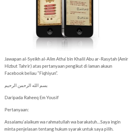
Jawapan al-Syeikh al-Alim Atha’ bin Khalil Abu ar-Rasytah (Amir
Hizbut Tahrir) atas pertanyaan pengikut di laman akaun
Facebook beliau “Fiqhiyun”.
بسم الله الرحمن الرحيم
Daripada Raheeq Em Yousif
Pertanyaan:
Assalamu‘alaikum wa rahmatullah wa barakatuh…Saya ingin
minta penjelasan tentang hukum syarak untuk saya pilih.