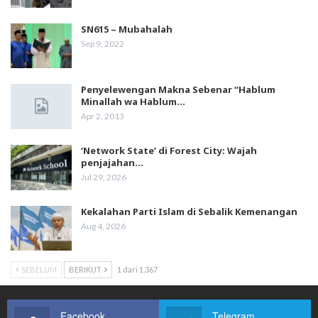
SN615 – Mubahalah
Sep 9, 2022
Penyelewengan Makna Sebenar “Hablum
Minallah wa Hablum…
Apr 2, 2013
‘Network State’ di Forest City: Wajah
penjajahan…
Jul 29, 2026
Kekalahan Parti Islam di Sebalik Kemenangan
Aug 4, 2026
SEBELUM
BERIKUT
1 dari 1,367
Facebook
Telegram