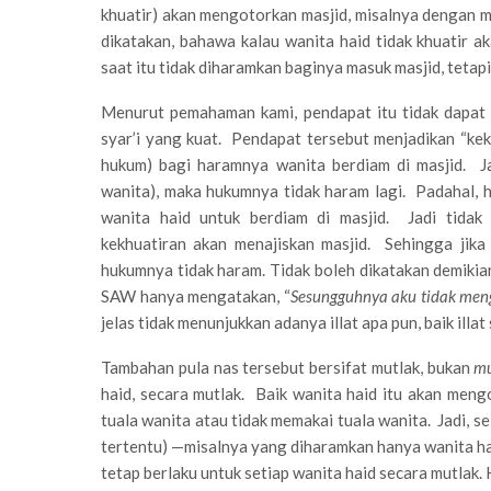
khuatir) akan mengotorkan masjid, misalnya dengan me
dikatakan, bahawa kalau wanita haid tidak khuatir 
saat itu tidak diharamkan baginya masuk masjid, tetap
Menurut pemahaman kami, pendapat itu tidak dapat 
syar’i yang kuat. Pendapat tersebut menjadikan “kek
hukum) bagi haramnya wanita berdiam di masjid. Ja
wanita), maka hukumnya tidak haram lagi. Padahal, 
wanita haid untuk berdiam di masjid. Jadi tida
kekhuatiran akan menajiskan masjid. Sehingga jika
hukumnya tidak haram. Tidak boleh dikatakan demikian
SAW hanya mengatakan, “
Sesungguhnya aku tidak meng
jelas tidak menunjukkan adanya illat apa pun, baik illa
Tambahan pula nas tersebut bersifat mutlak, bukan
m
haid, secara mutlak. Baik wanita haid itu akan men
tuala wanita atau tidak memakai tuala wanita. Jadi, s
tertentu) —misalnya yang diharamkan hanya wanita ha
tetap berlaku untuk setiap wanita haid secara mutlak. 