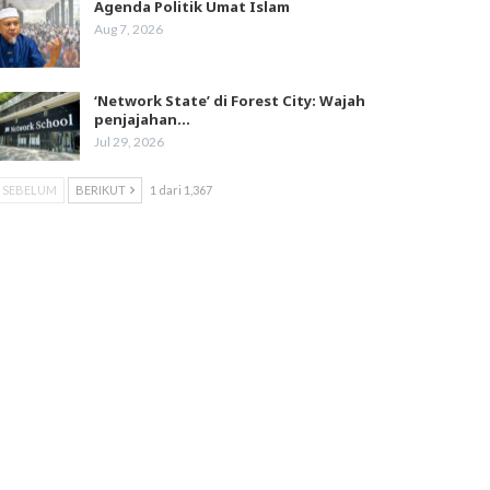
Agenda Politik Umat Islam
Aug 7, 2026
‘Network State’ di Forest City: Wajah
penjajahan…
Jul 29, 2026
SEBELUM
BERIKUT
1 dari 1,367