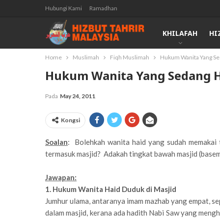
Hubungi Kami
Ramadhan
KHILAFAH
HI
Home
Muslimah
Fiqh Muslimah
Hukum Wanita Yang Se
Hukum Wanita Yang Sedang Ha
Pada
May 24, 2011
Kongsi
Soalan
: Bolehkah wanita haid yang sudah memakai 
termasuk masjid? Adakah tingkat bawah masjid (basem
Jawapan:
1. Hukum Wanita Haid Duduk di Masjid
Jumhur ulama, antaranya imam mazhab yang empat, sepa
dalam masjid, kerana ada hadith Nabi Saw yang me