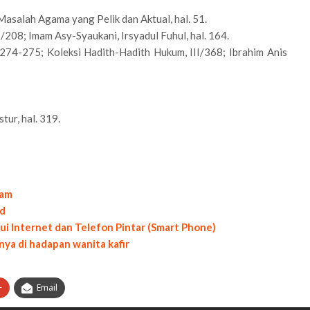
asalah Agama yang Pelik dan Aktual, hal. 51.
I/208; Imam Asy-Syaukani, Irsyadul Fuhul, hal. 164.
 274-275; Koleksi Hadith-Hadith Hukum, III/368; Ibrahim Anis
ur, hal. 319.
ram
id
 Internet dan Telefon Pintar (Smart Phone)
a di hadapan wanita kafir
+
Email