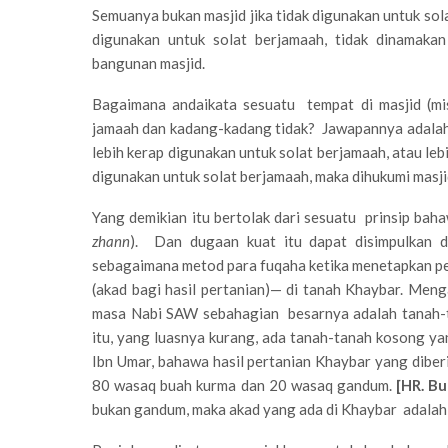
Semuanya bukan masjid jika tidak digunakan untuk so
digunakan untuk solat berjamaah, tidak dinamakan
bangunan masjid.
Bagaimana andaikata sesuatu tempat di masjid (mi
jamaah dan kadang-kadang tidak? Jawapannya adalah 
lebih kerap digunakan untuk solat berjamaah, atau lebi
digunakan untuk solat berjamaah, maka dihukumi masjid.
Yang demikian itu bertolak dari sesuatu prinsip bah
zhann
). Dan dugaan kuat itu dapat disimpulkan d
sebagaimana metod para fuqaha ketika menetapkan p
(akad bagi hasil pertanian)— di tanah Khaybar. Me
masa Nabi SAW sebahagian besarnya adalah tanah-t
itu, yang luasnya kurang, ada tanah-tanah kosong yan
Ibn Umar, bahawa hasil pertanian Khaybar yang diberi
80 wasaq buah kurma dan 20 wasaq gandum.
[HR. Bu
bukan gandum, maka akad yang ada di Khaybar adala