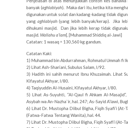
Penjelasan di atas menunjukkan contoh kes bahawa 
banyak (
aghlabiyah
). Maka dari itu, ketika kita meng
digunakan untuk solat dan kadang-kadang tidak diguna
yang
aghlabiyah
(yang lebih banyak/kerap). Jika le
dihukumi masjid. Dan jika lebih kerap tidak diguna
masjid.
Wallahu a’lam
[. [Muhammad Shiddiq al-Jawi]
Catatan: 1 wasaq = 130,560 kg gandum.
Catatan Kaki:
1) Muhammad bin Abdurrahman, Rohmatul Ummah fi Ikht
2) Lihat Ash-Shan’ani, Subulus Salam, I/92.
3) Hadith ini sahih menurut Ibnu Khuzaimah. Lihat Su
Kifayatul Akhyar, I/80.
4) Taqiyuddin Al-Husaini, Kifayatul Akhyar, I/80.
5) Lihat As-Suyuhti, “Al-Qaul fi Ahkam Al-Masajid”,
Asybah wa An-Nazha`ir, hal. 247; As-Sayid A’lawi, Bugh
6) Lihat Dr. Mustopha Diibul Bigha, Fiqih Syafi’i (At-
(Fatwa-Fatwa Tentang Wanita), hal. 44.
7) Lihat Dr. Mustopha Diibul Bigha, Fiqih Syafi’i (At-Tah