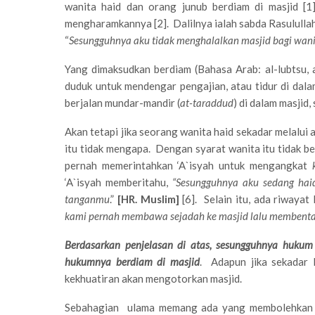
wanita haid dan orang junub berdiam di masjid [
mengharamkannya [2]. Dalilnya ialah sabda Rasulull
“
Sesungguhnya aku tidak menghalalkan masjid bagi wani
Yang dimaksudkan berdiam (Bahasa Arab: al-lubtsu, a
duduk untuk mendengar pengajian, atau tidur di dala
berjalan mundar-mandir (
at-taraddud
) di dalam masjid
Akan tetapi jika seorang wanita haid sekadar melalui a
itu tidak mengapa. Dengan syarat wanita itu tidak b
pernah memerintahkan ‘A`isyah untuk mengangkat
‘A`isyah memberitahu,
“Sesungguhnya aku sedang hai
tanganmu
.”
[HR. Muslim]
[6]. Selain itu, ada riwaya
kami pernah membawa sejadah ke masjid lalu membenta
Berdasarkan penjelasan di atas, sesungguhnya hukum 
hukumnya berdiam di masjid
. Adapun jika sekadar 
kekhuatiran akan mengotorkan masjid.
Sebahagian ulama memang ada yang membolehkan wan