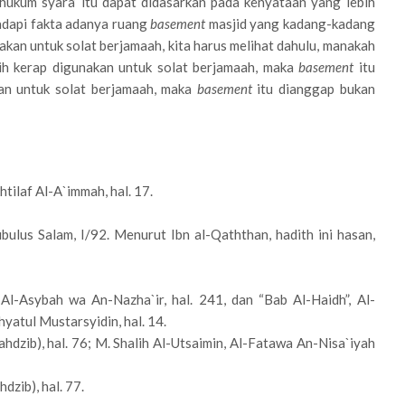
hukum syara’ itu dapat didasarkan pada kenyataan yang lebih
hadapi fakta adanya ruang
basement
masjid yang kadang-kadang
kan untuk solat berjamaah, kita harus melihat dahulu, manakah
bih kerap digunakan untuk solat berjamaah, maka
basement
itu
kan untuk solat berjamaah, maka
basement
itu dianggap bukan
ilaf Al-A`immah, hal. 17.
bulus Salam, I/92. Menurut Ibn al-Qaththan, hadith ini hasan,
 Al-Asybah wa An-Nazha`ir, hal. 241, dan “Bab Al-Haidh”, Al-
yatul Mustarsyidin, hal. 14.
Tahdzib), hal. 76; M. Shalih Al-Utsaimin, Al-Fatawa An-Nisa`iyah
dzib), hal. 77.