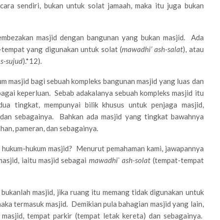
cara sendiri, bukan untuk solat jamaah, maka itu juga bukan
k membezakan masjid dengan bangunan yang bukan masjid. Ada
t-tempat yang digunakan untuk solat (
mawadhi’ ash-salat
), atau
s-sujud
).*12).
um masjid bagi sebuah kompleks bangunan masjid yang luas dan
bagai keperluan. Sebab adakalanya sebuah kompleks masjid itu
ua tingkat, mempunyai bilik khusus untuk penjaga masjid,
ng dan sebagainya. Bahkan ada masjid yang tingkat bawahnya
ahan, pameran, dan sebagainya.
aku hukum-hukum masjid? Menurut pemahaman kami, jawapannya
asjid, iaitu masjid sebagai
mawadhi` ash-solat
(tempat-tempat
 bukanlah masjid, jika ruang itu memang tidak digunakan untuk
maka termasuk masjid. Demikian pula bahagian masjid yang lain,
ga masjid, tempat parkir (tempat letak kereta) dan sebagainya.