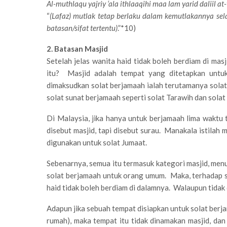
Al-muthlaqu yajriy ‘ala ithlaaqihi maa lam yarid daliil at
“
(Lafaz) mutlak tetap berlaku dalam kemutlakannya se
batasan/sifat tertentu)
.”*10)
2. Batasan Masjid
Setelah jelas wanita haid tidak boleh berdiam di mas
itu? Masjid adalah tempat yang ditetapkan untu
dimaksudkan solat berjamaah ialah terutamanya sola
solat sunat berjamaah seperti solat Tarawih dan solat A
Di Malaysia, jika hanya untuk berjamaah lima waktu t
disebut masjid, tapi disebut surau. Manakala istilah 
digunakan untuk solat Jumaat.
Sebenarnya, semua itu termasuk kategori masjid, menu
solat berjamaah untuk orang umum. Maka, terhadap s
haid tidak boleh berdiam di dalamnya. Walaupun tidak
Adapun jika sebuah tempat disiapkan untuk solat berj
rumah), maka tempat itu tidak dinamakan masjid, da