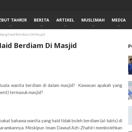
ZBUT TAHRIR
BERITA
ARTIKEL
MUSLIMAH
MEDIA
dang Haid Berdiam Di Masjid
id Berdiam Di Masjid
P
tuala wanita berdiam di dalam masjid? Kawasan apakah yang
ent) termasuk masjid?
kat bahawa wanita yang haid tidak boleh berdiam (al-lubts) di
ngharamkannya. Meskipun Imam Dawud Azh-Zhahiri membolehkan