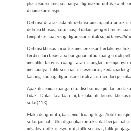
jika sebuah tempat hanya digunakan untuk solat se
dinamakan masjid.
Definisi di atas adalah definisi umum, iaitu untu
definisi khusus, iaitu masjid dalam pengertian tempa
tempat-tempat yang digunakan untuk sujud (
mawdhi’ a
Definisi khusus ini untuk membezakan berlakunya huk
terdiri dari beberapa bangunan atau ruang untuk pel
memiliki banyak ruang, atau mungkin mempunyai d
mempunyai bilik seminar / mesyuarat, kedai,parki
kadang-kadang digunakan untuk acara kenduri pernik
Apakah semua ruangan itu disebut masjid dan berl
tidak. Dalam keadaan ini, berlakulah definisi khusus m
solat).*13)
Maka dengan itu,
basement
(ruang legar/lobi) masjid
solat jamaah. Jika digunakan untuk solat berjamaah, 
misalnya bilik mesyuarat, bilik seminar, bilik penja