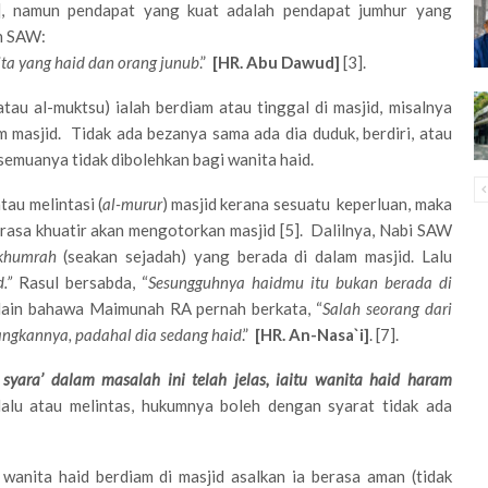
1], namun pendapat yang kuat adalah pendapat jumhur yang
ah SAW:
ta yang haid dan orang junub
.”
[HR. Abu Dawud]
[3].
tau al-muktsu) ialah berdiam atau tinggal di masjid, misalnya
m masjid. Tidak ada bezanya sama ada dia duduk, berdiri, atau
, semuanya tidak dibolehkan bagi wanita haid.
tau melintasi (
al-murur
) masjid kerana sesuatu keperluan, maka
erasa khuatir akan mengotorkan masjid [5]. Dalilnya, Nabi SAW
khumrah
(seakan sejadah) yang berada di dalam masjid. Lalu
d.”
Rasul bersabda, “
Sesungguhnya haidmu itu bukan berada di
t lain bahawa Maimunah RA pernah berkata, “
Salah seorang dari
ngkannya, padahal dia sedang haid
.”
[HR. An-Nasa`i]
. [7].
syara’ dalam masalah ini telah jelas, iaitu wanita haid haram
lalu atau melintas, hukumnya boleh dengan syarat tidak ada
ita haid berdiam di masjid asalkan ia berasa aman (tidak