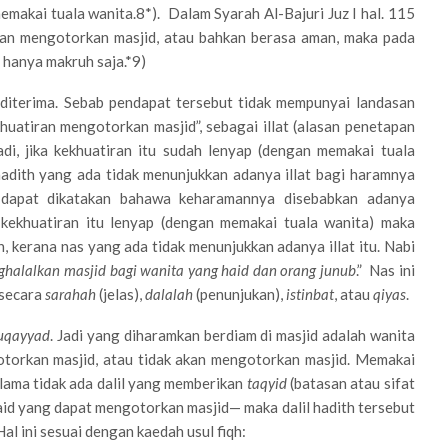
makai tuala wanita.8*). Dalam Syarah Al-Bajuri Juz I hal. 115
akan mengotorkan masjid, atau bahkan berasa aman, maka pada
i hanya makruh saja.*9)
diterima. Sebab pendapat tersebut tidak mempunyai landasan
huatiran mengotorkan masjid”, sebagai illat (alasan penetapan
di, jika kekhuatiran itu sudah lenyap (dengan memakai tuala
hadith yang ada tidak menunjukkan adanya illat bagi haramnya
k dapat dikatakan bahawa keharamannya disebabkan adanya
 kekhuatiran itu lenyap (dengan memakai tuala wanita) maka
, kerana nas yang ada tidak menunjukkan adanya illat itu. Nabi
halalkan masjid bagi wanita yang haid dan orang junub
.” Nas ini
t secara
sarahah
(jelas),
dalalah
(penunjukan),
istinbat
, atau
qiyas
.
uqayyad
. Jadi yang diharamkan berdiam di masjid adalah wanita
gotorkan masjid, atau tidak akan mengotorkan masjid. Memakai
elama tidak ada dalil yang memberikan
taqyid
(batasan atau sifat
id yang dapat mengotorkan masjid— maka dalil hadith tersebut
Hal ini sesuai dengan kaedah usul fiqh: