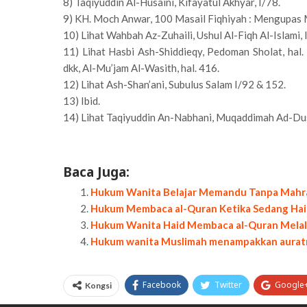
8) Taqiyuddin Al-Husaini, Kifayatul Akhyar, I/78.
9) KH. Moch Anwar, 100 Masail Fiqhiyah : Mengupas M
10) Lihat Wahbah Az-Zuhaili, Ushul Al-Fiqh Al-Islami, 
11) Lihat Hasbi Ash-Shiddieqy, Pedoman Sholat, hal.
dkk, Al-Mu’jam Al-Wasith, hal. 416.
12) Lihat Ash-Shan’ani, Subulus Salam I/92 & 152.
13) Ibid.
14) Lihat Taqiyuddin An-Nabhani, Muqaddimah Ad-Dust
Baca Juga:
Hukum Wanita Belajar Memandu Tanpa Mah
Hukum Membaca al-Quran Ketika Sedang Ha
Hukum Wanita Haid Membaca al-Quran Melalui
Hukum wanita Muslimah menampakkan auratny
Facebook
Twitter
Google
Kongsi