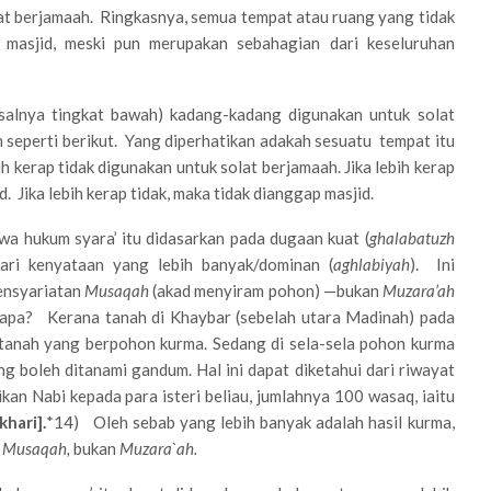
lat berjamaah. Ringkasnya, semua tempat atau ruang yang tidak
 masjid, meski pun merupakan sebahagian dari keseluruhan
salnya tingkat bawah) kadang-kadang digunakan untuk solat
seperti berikut. Yang diperhatikan adakah sesuatu tempat itu
h kerap tidak digunakan untuk solat berjamaah. Jika lebih kerap
 Jika lebih kerap tidak, maka tidak dianggap masjid.
awa hukum syara’ itu didasarkan pada dugaan kuat (
ghalabatuzh
ari kenyataan yang lebih banyak/dominan (
aghlabiyah
). Ini
ensyariatan
Musaqah
(akad menyiram pohon) —bukan
Muzara’ah
ngapa? Kerana tanah di Khaybar (sebelah utara Madinah) pada
anah yang berpohon kurma. Sedang di sela-sela pohon kurma
g boleh ditanami gandum. Hal ini dapat diketahui dari riwayat
kan Nabi kepada para isteri beliau, jumlahnya 100 wasaq, iaitu
khari].
*14) Oleh sebab yang lebih banyak adalah hasil kurma,
h
Musaqah,
bukan
Muzara`ah.