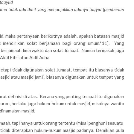
-taqyiid
lama tidak ada dalil yang menunjukkan adanya taqyid (pemberian
jid, maka pertanyaan berikutnya adalah, apakah batasan masjid
k mendirikan solat berjamaah bagi orang umum.*11). Yang
t berjamaah lima waktu dan solat Jumaat. Namun termasuk juga
idil Fitri atau Aidil Adha.
etapi tidak digunakan solat Jumaat, tempat itu biasanya tidak
masjid atau masjid jami`, biasanya digunakan untuk tempat yang
rut definisi di atas. Kerana yang penting tempat itu digunakan
urau, berlaku juga hukum-hukum untuk masjid, misalnya wanita
 dinamakan masjid.
amaah, tapi hanya untuk orang tertentu (misal penghuni sesuatu
n tidak diterapkan hukum-hukum masjid padanya. Demikian pula