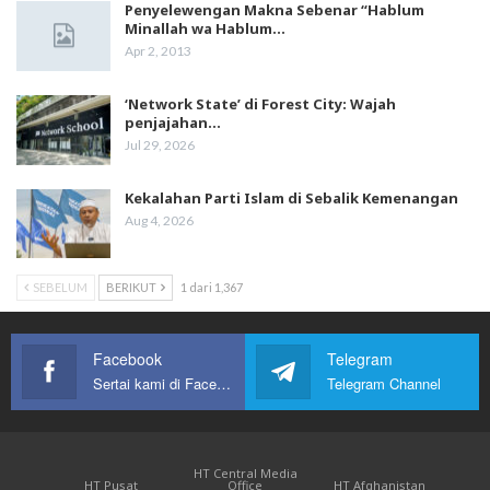
Penyelewengan Makna Sebenar “Hablum
Minallah wa Hablum…
Apr 2, 2013
‘Network State’ di Forest City: Wajah
penjajahan…
Jul 29, 2026
Kekalahan Parti Islam di Sebalik Kemenangan
Aug 4, 2026
SEBELUM
BERIKUT
1 dari 1,367
Facebook
Telegram
Sertai kami di Facebook
Telegram Channel
HT Central Media
HT Pusat
Office
HT Afghanistan