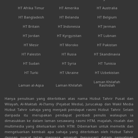
HT Afrika Timur
HT Amerika
HT Australia
HT Bangladesh
HT Belanda
HT Belgium
HT Britain
HT Indonesia
HT Jerman
HT Jordan
HT Kyrgyzstan
HT Lubnan
HT Mesir
HT Moroko
HT Pakistan
HT Palestin
HT Rusia
HT Skandinavia
HT Sudan
HT Syria
HT Tunisia
HT Turki
HT Ukraine
HT Uzbekistan
Laman Khilafah
Laman al-Aqsa
Laman Khilafah
Rashidah
Hanya penulisan yang diterbitkan atas nama Hizbut Tahrir Pusat dan
Wilayah, Al-Maktab Al-I'lamiy (Pejabat Media), Jurucakap dan Wakil Media
Hizbut Tahrir sahaja yang menjadi pendapat rasmi Hizbut Tahrir. Selain
daripada itu merupakan pendapat peribadi penulis walaupun ia
dimasukkan ke dalam laman sesawang rasmi HTM, majalah, risalah dan
multimedia yang dikeluarkan oleh HTM. Dibenarkan untuk memetik dan
mengeluarkan kembali apa sahaja yang diterbitkan oleh Hizbut Tahrir
dengan syarat tetap menjaga amanah (kejujuran) dalam penyalinan