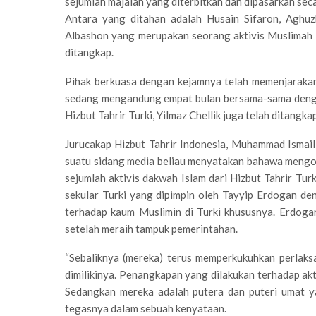
sejumlah majalah yang diterbitkan dan dipasarkan seca
Antara yang ditahan adalah Husain Sifaron, Aghu
Albashon yang merupakan seorang aktivis Muslimah H
ditangkap.
Pihak berkuasa dengan kejamnya telah memenjaraka
sedang mengandung empat bulan bersama-sama dengan
Hizbut Tahrir Turki, Yilmaz Chellik juga telah ditangk
Jurucakap Hizbut Tahrir Indonesia, Muhammad Ismai
suatu sidang media beliau menyatakan bahawa meng
sejumlah aktivis dakwah Islam dari Hizbut Tahrir Tu
sekular Turki yang dipimpin oleh Tayyip Erdogan d
terhadap kaum Muslimin di Turki khususnya. Erdoga
setelah meraih tampuk pemerintahan.
“Sebaliknya (mereka) terus memperkukuhkan perlak
dimilikinya. Penangkapan yang dilakukan terhadap akti
Sedangkan mereka adalah putera dan puteri umat ya
tegasnya dalam sebuah kenyataan.