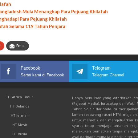
ilafah
Bangladesh Mula Menangkap Para Pejuang Khilafah
nghadapi Para Pejuang Khilafah
afah Selama 119 Tahun Penjara
+
Email
Facebook
Telegram
Sertai kami di Facebook
Telegram Channel
HT Afrika Timur
Hanya penulisan yang diterbitkan ata
(Pejabat Media), Jurucakap dan Wakil
HT Belanda
Tahrir. Selain daripada itu merupak
laman sesawang rasmi HTM, majalah, 
HT Jerman
untuk memetik dan mengeluarkan kem
HT Mesir
syarat tetap menjaga amanah (keju
melakukan pemetikan tanpa mengub
HT Rusia
asal daripada mana ia dipetik, diterje