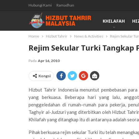
Hubungi Kami
Ramadhan
KHILAFAH
HI
Home
Hizbut Tahrir
News & Activities
Rejim Sekular Tur
Rejim Sekular Turki Tangkap 
Pada
Apr 16, 2010
Kongsi
Hizbut Tahrir Indonesia menuntut pembebasan para a
yang berkuasa. Beberapa hari yang lalu, anggo
penggeledahan di rumah–rumah para pekerja, penu
Taghyir al-Judzuri yang diterbitkan oleh Hizbut Tahri
Khilafah yang ditangkap itu di antaranya adalah seo
Pihak berkuasa rejim sekular Turki itu telah menangk