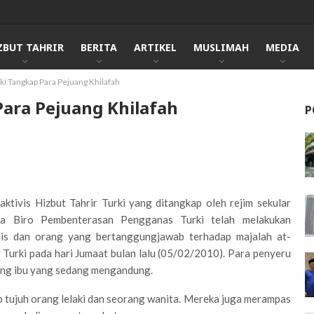
ZBUT TAHRIR
BERITA
ARTIKEL
MUSLIMAH
MEDIA
ki Tangkap Para Pejuang Khilafah
Para Pejuang Khilafah
P
ktivis Hizbut Tahrir Turki yang ditangkap oleh rejim sekular
ta Biro Pembenterasan Pengganas Turki telah melakukan
lis dan orang yang bertanggungjawab terhadap majalah at-
r Turki pada hari Jumaat bulan lalu (05/02/2010). Para penyeru
rang ibu yang sedang mengandung.
ap tujuh orang lelaki dan seorang wanita. Mereka juga merampas