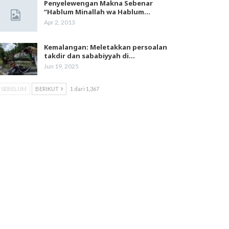
Penyelewengan Makna Sebenar
“Hablum Minallah wa Hablum…
Apr 2, 2013
Kemalangan: Meletakkan persoalan
takdir dan sababiyyah di…
Jun 19, 2025
SEBELUM
BERIKUT
1 dari 1,367