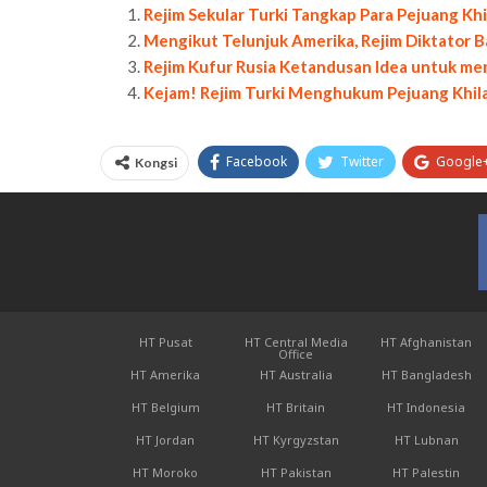
Rejim Sekular Turki Tangkap Para Pejuang Kh
Mengikut Telunjuk Amerika, Rejim Diktator 
Rejim Kufur Rusia Ketandusan Idea untuk me
Kejam! Rejim Turki Menghukum Pejuang Khil
Facebook
Twitter
Google
Kongsi
HT Pusat
HT Central Media
HT Afghanistan
Office
HT Amerika
HT Australia
HT Bangladesh
HT Belgium
HT Britain
HT Indonesia
HT Jordan
HT Kyrgyzstan
HT Lubnan
HT Moroko
HT Pakistan
HT Palestin