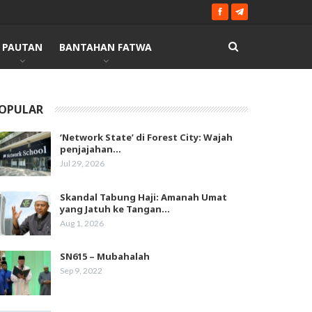
PAUTAN
BANTAHAN FATWA
OPULAR
‘Network State’ di Forest City: Wajah
penjajahan…
Jul 29, 2026
Skandal Tabung Haji: Amanah Umat
yang Jatuh ke Tangan…
Aug 1, 2026
SN615 – Mubahalah
Sep 9, 2022