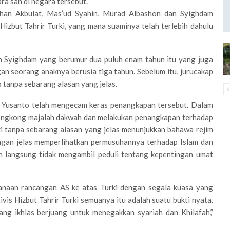
ra sah di negara tersebut.
zhan Akbulat, Mas’ud Syahin, Murad Albashon dan Syighdam
izbut Tahrir Turki, yang mana suaminya telah terlebih dahulu
n Syighdam yang berumur dua puluh enam tahun itu yang juga
 seorang anaknya berusia tiga tahun. Sebelum itu, jurucakap
ap tanpa sebarang alasan yang jelas.
l Yusanto telah mengecam keras penangkapan tersebut. Dalam
ongkong majalah dakwah dan melakukan penangkapan terhadap
rki tanpa sebarang alasan yang jelas menunjukkan bahawa rejim
engan jelas memperlihatkan permusuhannya terhadap Islam dan
n langsung tidak mengambil peduli tentang kepentingan umat
sanaan rancangan AS ke atas Turki dengan segala kuasa yang
vis Hizbut Tahrir Turki semuanya itu adalah suatu bukti nyata.
ng ikhlas berjuang untuk menegakkan syariah dan Khilafah,”