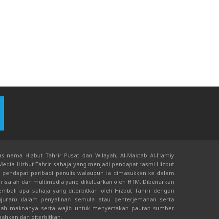
s nama Hizbut Tahrir Pusat dan Wilayah, Al-Maktab Al-I'lamiy
 Media Hizbut Tahrir sahaja yang menjadi pendapat rasmi Hizbut
an pendapat peribadi penulis walaupun ia dimasukkan ke dalam
risalah dan multimedia yang dikeluarkan oleh HTM. Dibenarkan
bali apa sahaja yang diterbitkan oleh Hizbut Tahrir dengan
juran) dalam penyalinan semula atau penterjemahan serta
ah maknanya serta wajib untuk menyertakan pautan sumber
mahkan dan diterbitkan.