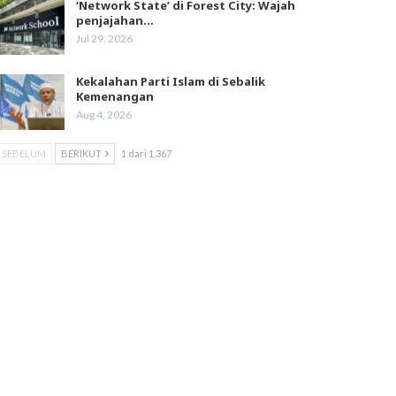
‘Network State’ di Forest City: Wajah
penjajahan…
Jul 29, 2026
Kekalahan Parti Islam di Sebalik
Kemenangan
Aug 4, 2026
SEBELUM
BERIKUT
1 dari 1,367