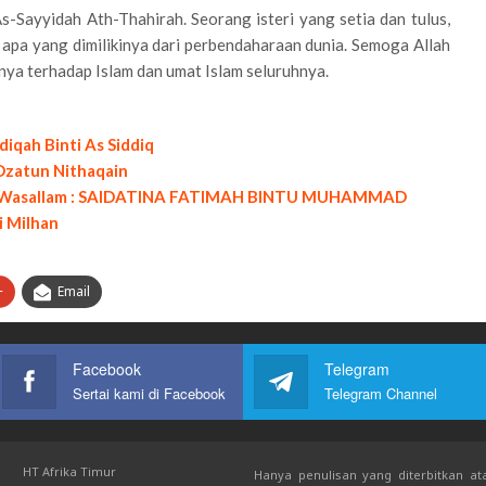
As-Sayyidah Ath-Thahirah. Seorang isteri yang setia dan tulus,
apa yang dimilikinya dari perbendaharaan dunia. Semoga Allah
nya terhadap Islam dan umat Islam seluruhnya.
iqah Binti As Siddiq
 Dzatun Nithaqain
laihi Wasallam : SAIDATINA FATIMAH BINTU MUHAMMAD
i Milhan
+
Email
Facebook
Telegram
Sertai kami di Facebook
Telegram Channel
HT Afrika Timur
Hanya penulisan yang diterbitkan ata