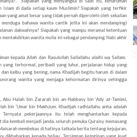
manya?. Siapakah yang menyangka di saat itu, keharuman
h Islam di dada setiap kaum Muslimin? Siapakah yang terfikir
aan yang amat besar yang tidak pernah diperolehi oleh sekalian
g menduga bahawa wanita cantik jelita ini akan mendampingi
jalanan dakwahnya? Siapakah yang mampu meramal ketentuan
n mentakdirkan wanita mulia ini sebagai pendamping Nabi akhir
iman kepada Allah dan Rasulullah Sallallahu alaihi wa Sallam.
 yang terhormat, peribadi yang luhur, perjalanan hidup yang
i dan kalbu yang bening, nama Khadijah begitu harum di dalam
ai seorang wanita yang menjaga kehormatan dirinya sehingga
, Abu Halah bin Zararah bin an-Nabbasy bin ‘Ady at-Tamimi,
illah bin ‘Umar bin Makhzum. Khadijah radhiallahu anha adalah
 Ternyata pekerjaannya itu telah menghantarkan kepada
t dia kembali menjadi janda, seluruh pemuka Quraisy memasang
isarah membekas di hatinya tatkala berita tentang kejujuran,
y dikhabarkan kepada beliau. Tersimpan keinginan yang kuat