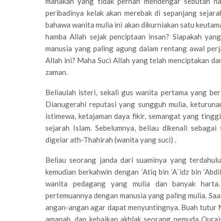
manakah yang tidak pernah mendengar sebutan na
peribadinya kelak akan merebak di sepanjang sejara
bahawa wanita mulia ini akan dikurniakan satu keutam
hamba Allah sejak penciptaan insan? Siapakah yan
manusia yang paling agung dalam rentang awal per
Allah ini? Maha Suci Allah yang telah menciptakan da
zaman.
Beliaulah isteri, sekali gus wanita pertama yang ber
Dianugerahi reputasi yang sungguh mulia, keturunan
istimewa, ketajaman daya fikir, semangat yang tingg
sejarah Islam. Sebelumnya, beliau dikenali sebag
digelar ath-Thahirah (wanita yang suci) .
Beliau seorang janda dari suaminya yang terdahulu
kemudian berkahwin dengan ‘Atiq bin ‘A`idz bin ‘Abd
wanita pedagang yang mulia dan banyak harta.
pertemuannya dengan manusia yang paling mulia. Saa
angan-angan agar dapat menyuntingnya. Buah tutur Ma
amanah, dan kebaikan akhlak seorang pemuda Qurais