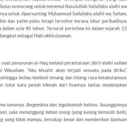
iutus seseorang untuk menemui Rasululllah Sallallahu alaihi wa
nya untuk dipersunting Muhammad Sallallahu alaihi wa Sallam,
in dan yatim piatu tetapi tersohor kerana luhur peribadinya.
 dalam usia 40 tahun. Tersurat peristiwa ini dalam sejarah 15
diangkat sebagai Nabi akhirulzaman.
saat penurunan al-Haq melalui perantaraan Jibril alaihi sallam
i Wasallam. “Aku khuatir akan terjadi sesuatu pada diriku”.
 sehingga beliau kembali tenang dan hilang rasa ketakutannya.
n tutur kata penuh hikmah dari lisannya lantas membiaskan
ma-lamanya. Bergembira dan teguhkanlah hatimu. Sesungguhnya
an, suka menanggung beban orang (yang kurang bernasib baik),
ng yang tidak mampu, bercakap benar dan memberikan bantuan