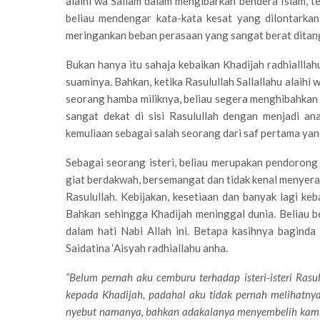
alaihi wa Sallam dalam mengibarkan bendera Islam, t
beliau mendengar kata-kata kesat yang dilontarkan
meringankan beban perasaan yang sangat berat ditang
Bukan hanya itu sahaja kebaikan Khadijah radhialllah
suaminya. Bahkan, ketika Rasulullah Sallallahu alaih
seorang hamba miliknya, beliau segera menghibahkan
sangat dekat di sisi Rasulullah dengan menjadi an
kemuliaan sebagai salah seorang dari saf pertama yan
Sebagai seorang isteri, beliau merupakan pendorong u
giat berdakwah, bersemangat dan tidak kenal menyerah
Rasulullah. Kebijakan, kesetiaan dan banyak lagi keb
Bahkan sehingga Khadijah meninggal dunia. Beliau b
dalam hati Nabi Allah ini. Betapa kasihnya baginda
Saidatina ‘Aisyah radhiallahu anha.
“Belum pernah aku cemburu terhadap isteri-isteri Ras
kepada Khadijah, padahal aku tidak pernah melihatnya.
nyebut namanya, bahkan adakalanya menyembelih kamb