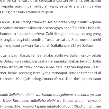
egar bersama Rasulullah sebagai angkatan pertama. Setiap kali
 kepada suamninya, beliaulah yang setia di sisi baginda dan
gung oleh kalbu manusia terpilih.
u anha. Beliau mengorbankan setiap harta yang dimiliki kepada
i wa Sallam menampakkan rasa senangnya pada Zaid bin Haritsah,
 hamba itu kepada suaminya. Zaid diangkat sebagai orang yang
ak angkat baginda sendiri. Turut tercatat, Zaid memperolehi
g mengimani dakwah Rasulullah Sallallahu alaihi wa Sallam.
tama bagi Rasulullah Sallallahu alaihi wa Sallam untuk selalu
. Beliau juga selalu berusaha meringankan beban berat di bahu
aikan Khadijah tidak pernah lepas dari ingatan baginda Rasul.
enar-benar seorang isteri yang mendapat tempat tersendiri di
 terhadap Khadijah sebagaimana di buktikan dari penceritaan
ulullah Sallallahu alaihi wa Sallam sebagaimana cemburunya aku
 Tetapi Rasulullah Sallallahu alaihi wa Sallam selalu menyebut-
ing dan diberikannya kepada sahabat-sahabat Khadijah. Bahkan