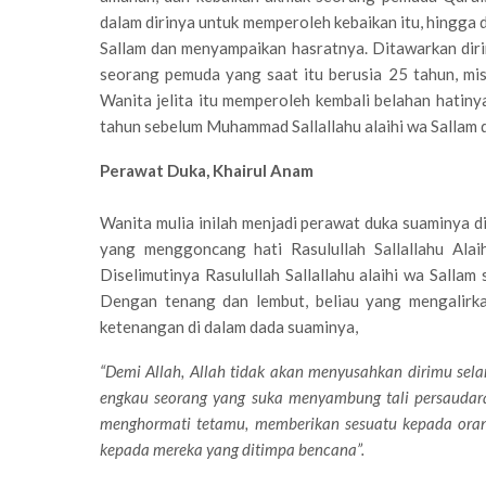
dalam dirinya untuk memperoleh kebaikan itu, hingga d
Sallam dan menyampaikan hasratnya. Ditawarkan diri
seorang pemuda yang saat itu berusia 25 tahun, misk
Wanita jelita itu memperoleh kembali belahan hatinya
tahun sebelum Muhammad Sallallahu alaihi wa Sallam 
Perawat Duka, Khairul Anam
Wanita mulia inilah menjadi perawat duka suaminya di 
yang menggoncang hati Rasulullah Sallallahu Alaih
Diselimutinya Rasulullah Sallallahu alaihi wa Sallam
Dengan tenang dan lembut, beliau yang mengalirka
ketenangan di dalam dada suaminya,
“Demi Allah, Allah tidak
akan menyusahkan dirimu sela
engkau seo
rang yang suka menyambung tali persaudara
menghormati tetamu, memberikan sesuatu kepada ora
kepada mereka yang ditimpa bencana”.