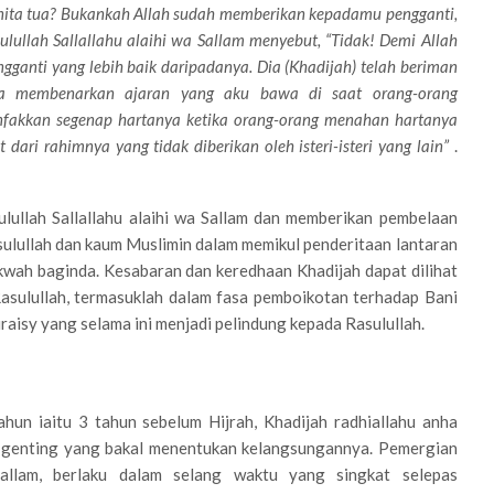
anita tua? Bukankah Allah sudah memberikan kepadamu pengganti,
sulullah Sallallahu alaihi wa Sallam menyebut, “Tidak! Demi Allah
ganti yang lebih baik daripadanya. Dia (Khadijah) telah beriman
ia membenarkan ajaran yang aku bawa di saat orang-orang
akkan segenap hartanya ketika orang-orang menahan hartanya
dari rahimnya yang tidak diberikan oleh isteri-isteri yang lain”
.
lullah Sallallahu alaihi wa Sallam dan memberikan pembelaan
ulullah dan kaum Muslimin dalam memikul penderitaan lantaran
wah baginda. Kesabaran dan keredhaan Khadijah dapat dilihat
asulullah, termasuklah dalam fasa pemboikotan terhadap Bani
aisy yang selama ini menjadi pelindung kepada Rasulullah.
ahun iaitu 3 tahun sebelum Hijrah, Khadijah radhiallahu anha
a genting yang bakal menentukan kelangsungannya. Pemergian
 Sallam, berlaku dalam selang waktu yang singkat selepas