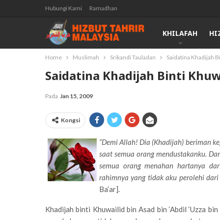
Hubungi Kami
Ramadhan
KHILAFAH
HI
Home
Muslimah
Srikandi Tauladan
Saidatina Khadijah B
Saidatina Khadijah Binti Khuw
Pada
Jan 15, 2009
Kongsi
”Demi Allah! Dia (Khadijah) beriman 
saat semua orang mendustakanku. Dan
semua orang menahan hartanya dari
rahimnya yang tidak aku perolehi dari i
Ba’ar].
Khadijah binti Khuwailid bin Asad bin ‘Abdil ‘Uzza b