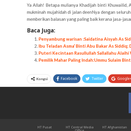
Ya Allah! Betapa mulianya Khadijah binti Khuwailid, 
mukminah mujahidah di jalan deenNya dengan seluruh 
memberikan balasan yang paling baik kerana jasa-jasa
Baca Juga:
Penyambung warisan :Saidatina Aisyah As Sidd
Ibu Teladan Asma’ Binti Abu Bakar As Siddiq;
Puteri Kecintaan Rasullullah Sallallahu A
Pemilik Mahar Paling Indah:Ummu Sulaim Bint
Facebook
Twitter
Google
Kongsi
HT Pusat
HT Central Media
HT Afghanistan
Office