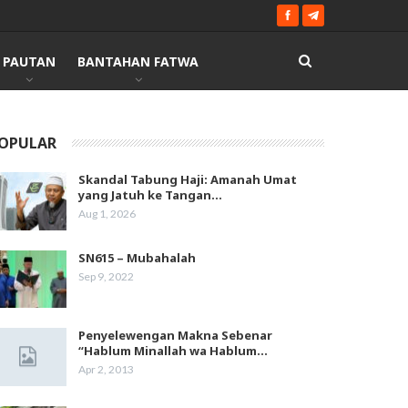
PAUTAN
BANTAHAN FATWA
OPULAR
Skandal Tabung Haji: Amanah Umat
yang Jatuh ke Tangan…
Aug 1, 2026
SN615 – Mubahalah
Sep 9, 2022
Penyelewengan Makna Sebenar
“Hablum Minallah wa Hablum…
Apr 2, 2013