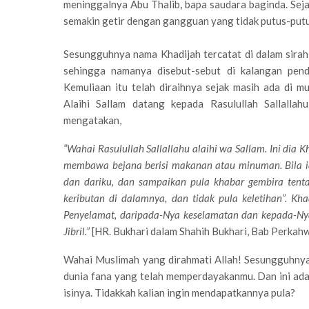
meninggalnya Abu Thalib, bapa saudara baginda. Se
semakin getir dengan gangguan yang tidak putus-putus
Sesungguhnya nama Khadijah tercatat di dalam sirah
sehingga namanya disebut-sebut di kalangan pend
Kemuliaan itu telah diraihnya sejak masih ada di muk
Alaihi Sallam datang kepada Rasulullah Sallallah
mengatakan,
“Wahai Rasulullah Sallallahu alaihi wa Sallam. Ini dia 
membawa bejana berisi makanan atau minuman. Bila 
dan dariku, dan sampaikan pula khabar gembira tent
keributan di dalamnya, dan tidak pula keletihan”. K
Penyelamat, daripada-Nya keselamatan dan kepada-Ny
Jibril.”
[HR. Bukhari dalam Shahih Bukhari, Bab Perka
Wahai Muslimah yang dirahmati Allah! Sesungguhnya 
dunia fana yang telah memperdayakanmu. Dan ini ada
isinya. Tidakkah kalian ingin mendapatkannya pula?