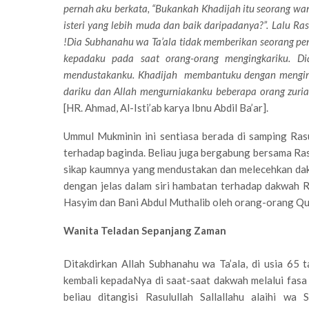
pernah aku berkata, “Bukankah Khadijah itu seorang w
isteri yang lebih muda dan baik daripadanya?”. Lalu Ra
!Dia Subhanahu wa Ta’ala tidak memberikan seorang peng
kepadaku pada saat orang-orang mengingkariku. D
mendustakanku. Khadijah membantuku dengan menginf
dariku dan Allah mengurniakanku beberapa orang zuriat 
[HR. Ahmad, Al-Isti’ab karya Ibnu Abdil Ba’ar].
Ummul Mukminin ini sentiasa berada di samping Rasu
terhadap baginda. Beliau juga bergabung bersama Ras
sikap kaumnya yang mendustakan dan melecehkan dak
dengan jelas dalam siri hambatan terhadap dakwah R
Hasyim dan Bani Abdul Muthalib oleh orang-orang Qur
Wanita Teladan Sepanjang Zaman
Ditakdirkan Allah Subhanahu wa Ta’ala, di usia 65 t
kembali kepadaNya di saat-saat dakwah melalui fas
beliau ditangisi Rasulullah Sallallahu alaihi wa