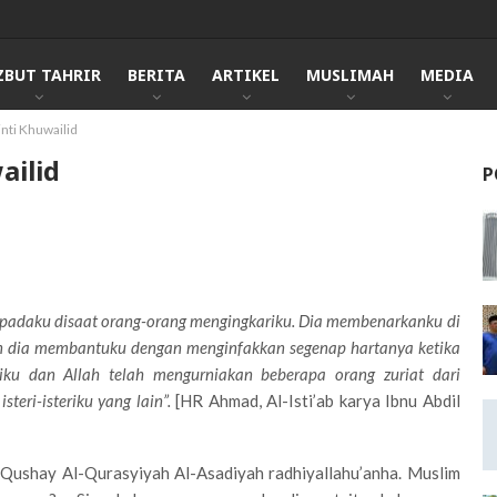
ZBUT TAHRIR
BERITA
ARTIKEL
MUSLIMAH
MEDIA
inti Khuwailid
ailid
P
kepadaku disaat orang-orang mengingkariku. Dia membenarkanku di
 dia membantuku dengan menginfakkan segenap hartanya ketika
ku dan Allah telah mengurniakan beberapa orang zuriat dari
steri-isteriku yang lain”.
[HR Ahmad, Al-Isti’ab karya Ibnu Abdil
in Qushay Al-Qurasyiyah Al-Asadiyah radhiyallahu’anha. Muslim