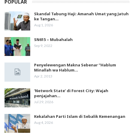
POPULAR
Skandal Tabung Haji: Amanah Umat yang Jatuh
ke Tangan…
Aug 1, 2026
SN615 – Mubahalah
Sep 9, 2022
Penyelewengan Makna Sebenar “Hablum
Minallah wa Hablum…
Apr 2, 2013
‘Network State’ di Forest City: Wajah
penjajahan…
Jul 29, 2026
Kekalahan Parti Islam di Sebalik Kemenangan
Aug 4, 2026