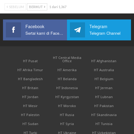
SEBELUM
BERIKUT
1 dari 1,367
Facebook
Telegram
Sertai kami di Facebook
Telegram Channel
HT Central Media
HT Pusat
Office
HT Afghanistan
HT Afrika Timur
HT Amerika
HT Australia
HT Bangladesh
HT Belanda
HT Belgium
HT Britain
HT Indonesia
HT Jerman
HT Jordan
HT Kyrgyzstan
HT Lubnan
HT Mesir
HT Moroko
HT Pakistan
HT Palestin
HT Rusia
HT Skandinavia
HT Sudan
HT Syria
HT Tunisia
HT Turki
HT Ukraine
HT Uzbekistan