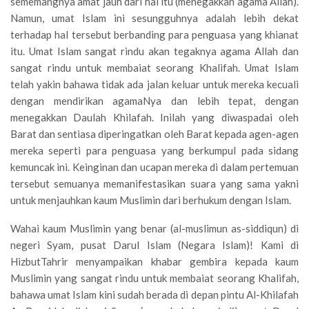
sememangnya amat jauh dari hal itu (menegakkan agama Allah).
Namun, umat Islam ini sesungguhnya adalah lebih dekat
terhadap hal tersebut berbanding para penguasa yang khianat
itu. Umat Islam sangat rindu akan tegaknya agama Allah dan
sangat rindu untuk membaiat seorang Khalifah. Umat Islam
telah yakin bahawa tidak ada jalan keluar untuk mereka kecuali
dengan mendirikan agamaNya dan lebih tepat, dengan
menegakkan Daulah Khilafah. Inilah yang diwaspadai oleh
Barat dan sentiasa diperingatkan oleh Barat kepada agen-agen
mereka seperti para penguasa yang berkumpul pada sidang
kemuncak ini. Keinginan dan ucapan mereka di dalam pertemuan
tersebut semuanya memanifestasikan suara yang sama yakni
untuk menjauhkan kaum Muslimin dari berhukum dengan Islam.
Wahai kaum Muslimin yang benar (al-muslimun as-siddiqun) di
negeri Syam, pusat Darul Islam (Negara Islam)! Kami di
HizbutTahrir menyampaikan khabar gembira kepada kaum
Muslimin yang sangat rindu untuk membaiat seorang Khalifah,
bahawa umat Islam kini sudah berada di depan pintu Al-Khilafah