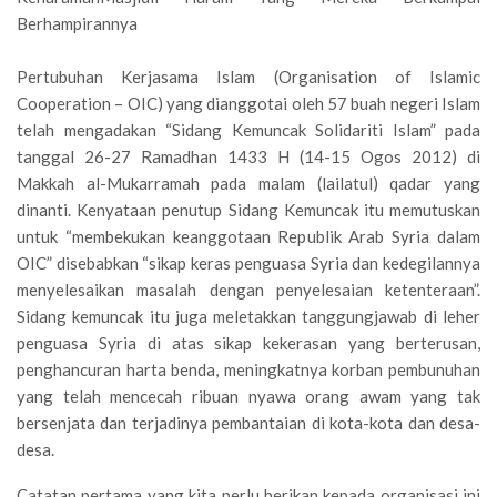
Berhampirannya
Pertubuhan Kerjasama Islam (Organisation of Islamic
Cooperation – OIC) yang dianggotai oleh 57 buah negeri Islam
telah mengadakan “Sidang Kemuncak Solidariti Islam” pada
tanggal 26-27 Ramadhan 1433 H (14-15 Ogos 2012) di
Makkah al-Mukarramah pada malam (lailatul) qadar yang
dinanti. Kenyataan penutup Sidang Kemuncak itu memutuskan
untuk “membekukan keanggotaan Republik Arab Syria dalam
OIC” disebabkan “sikap keras penguasa Syria dan kedegilannya
menyelesaikan masalah dengan penyelesaian ketenteraan”.
Sidang kemuncak itu juga meletakkan tanggungjawab di leher
penguasa Syria di atas sikap kekerasan yang berterusan,
penghancuran harta benda, meningkatnya korban pembunuhan
yang telah mencecah ribuan nyawa orang awam yang tak
bersenjata dan terjadinya pembantaian di kota-kota dan desa-
desa.
Catatan pertama yang kita perlu berikan kepada organisasi ini