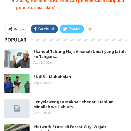
Sidang Kemuncak KL: Mencari penyelesaian daripada
pencetus masalah?
Facebook
Twitter
Kongsi
POPULAR
Skandal Tabung Haji: Amanah Umat yang Jatuh
ke Tangan…
Aug 1, 2026
SN615 – Mubahalah
Sep 9, 2022
Penyelewengan Makna Sebenar “Hablum
Minallah wa Hablum…
Apr 2, 2013
‘Network State’ di Forest City: Wajah