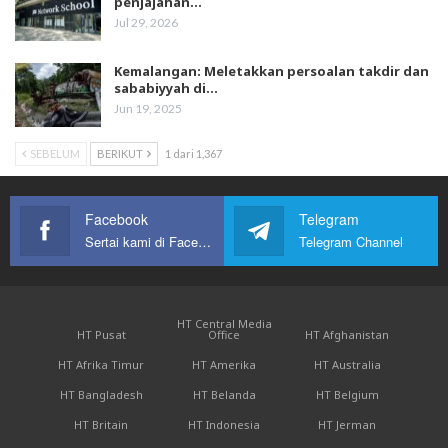
penjajahan…
Jul 29, 2026
Kemalangan: Meletakkan persoalan takdir dan
sababiyyah di…
Jun 19, 2025
SEBELUM
BERIKUT
1 dari 1,367
Facebook
Telegram
Sertai kami di Facebook
Telegram Channel
HT Central Media
HT Pusat
Office
HT Afghanistan
HT Afrika Timur
HT Amerika
HT Australia
HT Bangladesh
HT Belanda
HT Belgium
HT Britain
HT Indonesia
HT Jerman