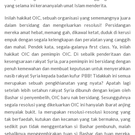
yang selama ini kerananyalah umat Islam menderita.
Inilah hakikat OIC, sebuah organisasi yang sememangnya juara
dalam bersidang dan mengeluarkan resolusi! Persidangan
mereka amat hebat, memang gah, dikawal ketat, duduk di kerusi
empuk dengan segala kelengkapan dan peralatan yang canggih
dan mahal. Pendek kata, segala-galanya first class. Ya, inilah
hakikat OIC dan pemimpin OIC. Di sebalik penderitaan dan
kesengsaraan rakyat Syria, para pemimpin ini bersidang dengan
penuh kemewahan dan membuat keputusan untuk menyerahkan
nasib rakyat Syria kepada badan kufur PBB! Tidakkah ini semua
merupakan sebuah pengkhianatan yang nyata? Apatah lagi
setelah lebih setahun rakyat Syria dibunuh dengan kejam oleh
Bashar si penyembelih, OIC baru nak bersidang. Sesungguhnya
segala resolusi yang dikeluarkan OIC ini hanyalah ibarat anjing
menyalak bukit. Ia merupakan resolusi-resolusi kosong yang
tak berfaedah, kutukan dan kecaman yang tak bermakna, yang
sedikit pun tidak menggentarkan si Bashar pembunuh, malah
sebaliknya menggembirakan tuan si Bashar dan tuan mereka,