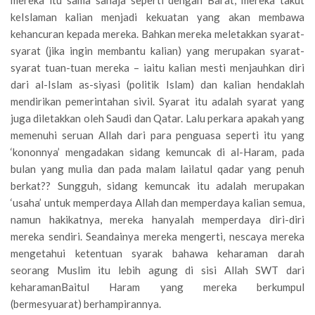
mereka itu sama sahaja seperti dengan Barat, mereka takut
keIslaman kalian menjadi kekuatan yang akan membawa
kehancuran kepada mereka. Bahkan mereka meletakkan syarat-
syarat (jika ingin membantu kalian) yang merupakan syarat-
syarat tuan-tuan mereka – iaitu kalian mesti menjauhkan diri
dari al-Islam as-siyasi (politik Islam) dan kalian hendaklah
mendirikan pemerintahan sivil. Syarat itu adalah syarat yang
juga diletakkan oleh Saudi dan Qatar. Lalu perkara apakah yang
memenuhi seruan Allah dari para penguasa seperti itu yang
‘kononnya’ mengadakan sidang kemuncak di al-Haram, pada
bulan yang mulia dan pada malam lailatul qadar yang penuh
berkat?? Sungguh, sidang kemuncak itu adalah merupakan
‘usaha’ untuk memperdaya Allah dan memperdaya kalian semua,
namun hakikatnya, mereka hanyalah memperdaya diri-diri
mereka sendiri. Seandainya mereka mengerti, nescaya mereka
mengetahui ketentuan syarak bahawa keharaman darah
seorang Muslim itu lebih agung di sisi Allah SWT dari
keharamanBaitul Haram yang mereka berkumpul
(bermesyuarat) berhampirannya.