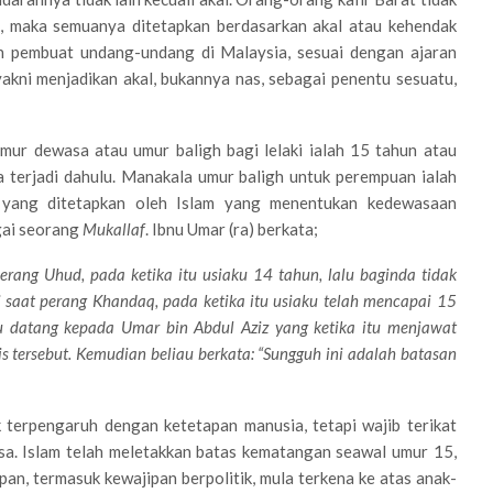
 maka semuanya ditetapkan berdasarkan akal atau kehendak
eh pembuat undang-undang di Malaysia, sesuai dengan ajaran
yakni menjadikan akal, bukannya nas, sebagai penentu sesuatu,
umur dewasa atau umur baligh bagi lelaki ialah 15 tahun atau
 terjadi dahulu. Manakala umur baligh untuk perempuan ialah
r yang ditetapkan oleh Islam yang menentukan kedewasaan
gai seorang
Mukallaf
. Ibnu Umar (ra) berkata;
erang Uhud, pada ketika itu usiaku 14 tahun, lalu baginda tidak
saat perang Khandaq, pada ketika itu usiaku telah mencapai 15
Aku datang kepada Umar bin Abdul Aziz yang ketika itu menjawat
s tersebut. Kemudian beliau berkata: “Sungguh ini adalah batasan
 terpengaruh dengan ketetapan manusia, tetapi wajib terikat
a. Islam telah meletakkan batas kematangan seawal umur 15,
pan, termasuk kewajipan berpolitik, mula terkena ke atas anak-