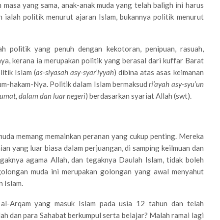
m masa yang sama, anak-anak muda yang telah baligh ini harus
ialah politik menurut ajaran Islam, bukannya politik menurut
lah politik yang penuh dengan kekotoran, penipuan, rasuah,
a, kerana ia merupakan politik yang berasal dari kuffar Barat
tik Islam (
as-siyasah asy-syar’iyyah
) dibina atas asas keimanan
kum-hakam-Nya. Politik dalam Islam bermaksud
ri’ayah asy-syu’un
umat, dalam dan luar negeri
) berdasarkan syariat Allah (swt).
n muda memang memainkan peranan yang cukup penting. Mereka
an yang luar biasa dalam perjuangan, di samping keilmuan dan
egaknya agama Allah, dan tegaknya Daulah Islam, tidak boleh
golongan muda ini merupakan golongan yang awal menyahut
 Islam.
 al-Arqam yang masuk Islam pada usia 12 tahun dan telah
h dan para Sahabat berkumpul serta belajar? Malah ramai lagi