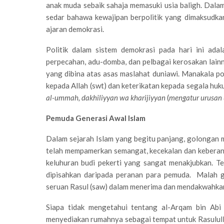
anak muda sebaik sahaja memasuki usia baligh. Dala
sedar bahawa kewajipan berpolitik yang dimaksudkan 
ajaran demokrasi.
Politik dalam sistem demokrasi pada hari ini ada
perpecahan, adu-domba, dan pelbagai kerosakan lainny
yang dibina atas asas maslahat duniawi. Manakala poli
kepada Allah (swt) dan keterikatan kepada segala hu
al-ummah, dakhiliyyan wa kharijiyyan
(
mengatur urusan 
Pemuda Generasi Awal Islam
Dalam sejarah Islam yang begitu panjang, golonga
telah mempamerkan semangat, kecekalan dan keberani
keluhuran budi pekerti yang sangat menakjubkan. T
dipisahkan daripada peranan para pemuda. Malah 
seruan Rasul (saw) dalam menerima dan mendakwahkan
Siapa tidak mengetahui tentang al-Arqam bin Abi
menyediakan rumahnya sebagai tempat untuk Rasululla