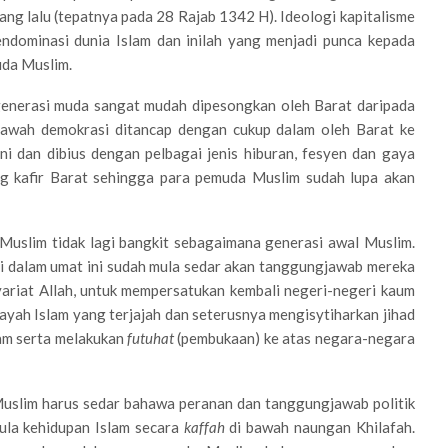
yang lalu (tepatnya pada 28 Rajab 1342 H). Ideologi kapitalisme
ndominasi dunia Islam dan inilah yang menjadi punca kepada
uda Muslim.
i generasi muda sangat mudah dipesongkan oleh Barat daripada
 bawah demokrasi ditancap dengan cukup dalam oleh Barat ke
ni dan dibius dengan pelbagai jenis hiburan, fesyen dan gaya
g kafir Barat sehingga para pemuda Muslim sudah lupa akan
Muslim tidak lagi bangkit sebagaimana generasi awal Muslim.
i dalam umat ini sudah mula sedar akan tanggungjawab mereka
ariat Allah, untuk mempersatukan kembali negeri-negeri kaum
ayah Islam yang terjajah dan seterusnya mengisytiharkan jihad
lam serta melakukan
futuhat
(pembukaan) ke atas negara-negara
a Muslim harus sedar bahawa peranan dan tanggungjawab politik
ula kehidupan Islam secara
kaffah
di bawah naungan Khilafah.