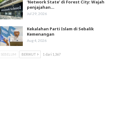
‘Network State’ di Forest City: Wajah
penjajahan…
Jul 29, 2026
Kekalahan Parti Islam di Sebalik
Kemenangan
Aug 4, 2026
SEBELUM
BERIKUT
1 dari 1,367