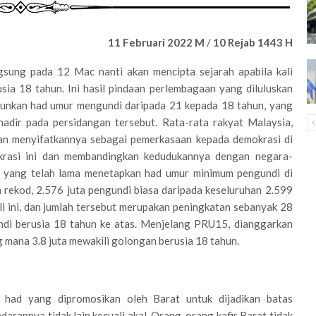
11 Februari 2022 M
/
10 Rejab 1443 H
gsung pada 12 Mac nanti akan mencipta sejarah apabila kali
ia 18 tahun. Ini hasil pindaan perlembagaan yang diluluskan
runkan had umur mengundi daripada 21 kepada 18 tahun, yang
hadir pada persidangan tersebut. Rata-rata rakyat Malaysia,
dan menyifatkannya sebagai pemerkasaan kepada demokrasi di
rasi ini dan membandingkan kedudukannya dengan negara-
, yang telah lama menetapkan had umur minimum pengundi di
rekod, 2.576 juta pengundi biasa daripada keseluruhan 2.599
i ini, dan jumlah tersebut merupakan peningkatan sebanyak 28
ndi berusia 18 tahun ke atas. Menjelang PRU15, dianggarkan
 mana 3.8 juta mewakili golongan berusia 18 tahun.
had yang dipromosikan oleh Barat untuk dijadikan batas
rannya tidak lain kecuali akal. Orang-orang kafir Barat tidak