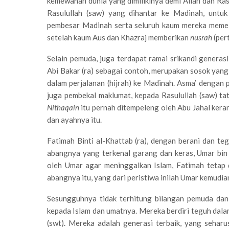
kemewahan dunia yang dimilikinya demi Allah dan Ras
Rasulullah (saw) yang dihantar ke Madinah, untu
pembesar Madinah serta seluruh kaum mereka memelu
setelah kaum Aus dan Khazraj memberikan
nusrah
(per
Selain pemuda, juga terdapat ramai srikandi generas
Abi Bakar (ra) sebagai contoh, merupakan sosok yan
dalam perjalanan (hijrah) ke Madinah. Asma’ dengan
juga pembekal maklumat, kepada Rasulullah (saw) ta
Nithaqain
itu pernah ditempeleng oleh Abu Jahal ker
dan ayahnya itu.
Fatimah Binti al-Khattab (ra), dengan berani dan 
abangnya yang terkenal garang dan keras, Umar bin a
oleh Umar agar meninggalkan Islam, Fatimah tetap
abangnya itu, yang dari peristiwa inilah Umar kemudi
Sesungguhnya tidak terhitung bilangan pemuda dan
kepada Islam dan umatnya. Mereka berdiri teguh da
(swt). Mereka adalah generasi terbaik, yang sehar