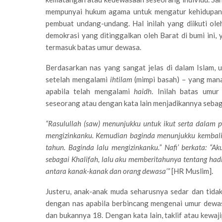
mempunyai hukum agama untuk mengatur kehidupan,
pembuat undang-undang. Hal inilah yang diikuti ol
demokrasi yang ditinggalkan oleh Barat di bumi ini, 
termasuk batas umur dewasa.
Berdasarkan nas yang sangat jelas di dalam Islam, 
setelah mengalami
ihtilam
(mimpi basah) – yang mana
apabila telah mengalami
haidh
. Inilah batas umu
seseorang atau dengan kata lain menjadikannya seba
“Rasulullah (saw) menunjukku untuk ikut serta dalam p
mengizinkanku. Kemudian baginda menunjukku kembali 
tahun. Baginda lalu mengizinkanku.” Nafi’ berkata: “
sebagai Khalifah, lalu aku memberitahunya tentang hadi
antara kanak-kanak dan orang dewasa’”
[HR Muslim].
Justeru, anak-anak muda seharusnya sedar dan tidak
dengan nas apabila berbincang mengenai umur dewas
dan bukannya 18. Dengan kata lain, taklif atau kewaji