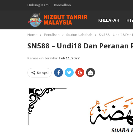
Hubungi Kami
Ramadhan
KHILAFAH
HI
Home
Penulisan
Sautun Nahdhah
SN588 – Undi18 Dan
SN588 – Undi18 Dan Peranan
Kemaskini terakhir
Feb 11, 2022
Kongsi