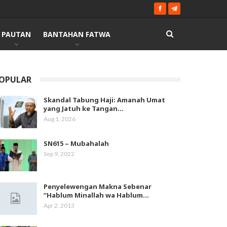
PAUTAN
BANTAHAN FATWA
OPULAR
Skandal Tabung Haji: Amanah Umat
yang Jatuh ke Tangan…
Aug 1, 2026
SN615 – Mubahalah
Sep 9, 2022
Penyelewengan Makna Sebenar
“Hablum Minallah wa Hablum…
Apr 2, 2013