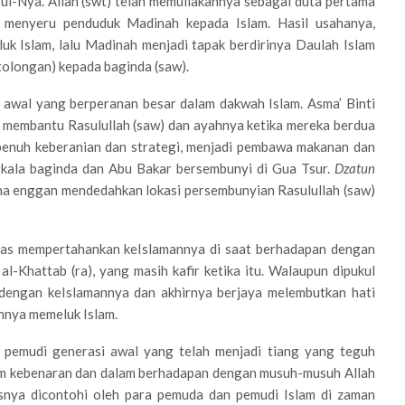
ul-Nya. Allah (swt) telah memuliakannya sebagai duta pertama
k menyeru penduduk Madinah kepada Islam. Hasil usahanya,
k Islam, lalu Madinah menjadi tapak berdirinya Daulah Islam
tolongan) kepada baginda (saw).
i awal yang berperanan besar dalam dakwah Islam. Asma’ Binti
g membantu Rasulullah (saw) dan ayahnya ketika mereka berdua
 penuh keberanian dan strategi, menjadi pembawa makanan dan
tkala baginda dan Abu Bakar bersembunyi di Gua Tsur.
Dzatun
ana enggan mendedahkan lokasi persembunyian Rasulullah (saw)
tegas mempertahankan keIslamannya di saat berhadapan dengan
l-Khattab (ra), yang masih kafir ketika itu. Walaupun dipukul
 dengan keIslamannya dan akhirnya berjaya melembutkan hati
annya memeluk Islam.
 pemudi generasi awal yang telah menjadi tiang yang teguh
lam kebenaran dan dalam berhadapan dengan musuh-musuh Allah
usnya dicontohi oleh para pemuda dan pemudi Islam di zaman