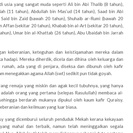
 usia yang sangat muda seperti Ali bin Abi Thalib (8 tahun),
lah (11 tahun), Abdullah bin Mas’ud (14 tahun), Saad bin Abi
), Said bin Zaid (bawah 20 tahun), Shuhaib ar-Rumi (bawah 20
n Affan (sekitar 20 tahun), Khabab bin al-Art (sekitar 20 tahun),
tahun), Umar bin al-Khattab (26 tahun), Abu Ubaidah bin Jarrah
gan keberanian, keteguhan dan keistiqamahan mereka dalam
a hadapi. Mereka diherdik, dicela dan dihina oleh keluarga dan
 rumah, ada yang di penjara, diseksa dan dibunuh oleh kafir
m menegakkan agama Allah (swt) sedikit pun tidak goyah.
rang remaja yang miskin dan agak kecil tubuhnya, yang hanya
 adalah orang yang pertama (selepas Rasulullah) membaca al-
ehingga berdarah mukanya dipukul oleh kaum kafir Quraisy.
keberanian dan keilmuan yang luar biasa.
isy yang dicemburui seluruh penduduk Mekah kerana kekayaan
 yang mahal dan terbaik, namun telah meninggalkan segala