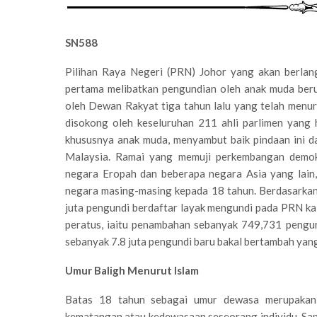
SN588
Pilihan Raya Negeri (PRN) Johor yang akan berlan
pertama melibatkan pengundian oleh anak muda berus
oleh Dewan Rakyat tiga tahun lalu yang telah menu
disokong oleh keseluruhan 211 ahli parlimen yang 
khususnya anak muda, menyambut baik pindaan ini 
Malaysia. Ramai yang memuji perkembangan demok
negara Eropah dan beberapa negara Asia yang lain
negara masing-masing kepada 18 tahun. Berdasarkan 
juta pengundi berdaftar layak mengundi pada PRN kal
peratus, iaitu penambahan sebanyak 749,731 pengu
sebanyak 7.8 juta pengundi baru bakal bertambah yang
Umur Baligh Menurut Islam
Batas 18 tahun sebagai umur dewasa merupakan 
kematangan atau kedewasaan seseorang individu. Sanda