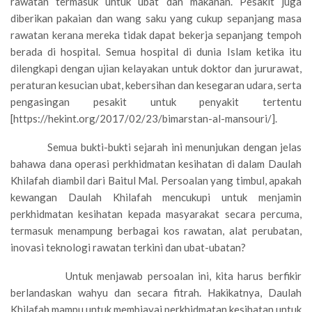
rawatan termasuk untuk ubat dan makanan. Pesakit juga
diberikan pakaian dan wang saku yang cukup sepanjang masa
rawatan kerana mereka tidak dapat bekerja sepanjang tempoh
berada di hospital. Semua hospital di dunia Islam ketika itu
dilengkapi dengan ujian kelayakan untuk doktor dan jururawat,
peraturan kesucian ubat, kebersihan dan kesegaran udara, serta
pengasingan pesakit untuk penyakit tertentu
[https://hekint.org/2017/02/23/bimarstan-al-mansouri/].
Semua bukti-bukti sejarah ini menunjukan dengan jelas
bahawa dana operasi perkhidmatan kesihatan di dalam Daulah
Khilafah diambil dari Baitul Mal. Persoalan yang timbul, apakah
kewangan Daulah Khilafah mencukupi untuk menjamin
perkhidmatan kesihatan kepada masyarakat secara percuma,
termasuk menampung berbagai kos rawatan, alat perubatan,
inovasi teknologi rawatan terkini dan ubat-ubatan?
Untuk menjawab persoalan ini, kita harus berfikir
berlandaskan wahyu dan secara fitrah. Hakikatnya, Daulah
Khilafah mampu untuk membiayai perkhidmatan kesihatan untuk