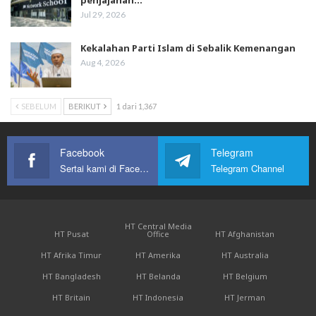
Jul 29, 2026
Kekalahan Parti Islam di Sebalik Kemenangan
Aug 4, 2026
SEBELUM
BERIKUT
1 dari 1,367
Facebook
Telegram
Sertai kami di Facebook
Telegram Channel
HT Central Media
HT Pusat
Office
HT Afghanistan
HT Afrika Timur
HT Amerika
HT Australia
HT Bangladesh
HT Belanda
HT Belgium
HT Britain
HT Indonesia
HT Jerman