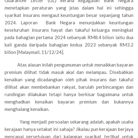
Guarantee Letter (GL) kerana kegagalan Bank Negara
menetapkan peraturan yang jelas dalam hal ini sehingga
syarikat insurans mengaut keuntungan besar sepanjang tahun
2024. Laporan Bank Negara menunjukkan keuntungan
keseluruhan insurans hayat dan takaful keluarga meningkat
pada bahagian pertama 2024 sebanyak RM8.4 bilion iaitu dua
kali ganda daripada bahagian kedua 2023 sebanyak RM3.2
bilion [Malaymail, 11/12/24].
Atas alasan inilah pengumuman untuk menaikkan bayaran
premium dilihat tidak masuk akal dan melampau. Disebabkan
kenaikan yang dicadangkan oleh pihak insurans dan takaful
dilihat akan membebankan rakyat, barulah perbincangan dan
rundingan dilakukan tetapi hanya berkisar bagaimana untuk
menghadkan kenaikan bayaran premium dan bukannya
menghalang kenaikan.
Yang menjadi persoalan sekarang adalah, apakah usaha
kerajaan hanya setakat ini sahaja? Jikalau pun kerajaan berjaya
mencapai persetujuan dari kalangan syarikat terlibat untuk