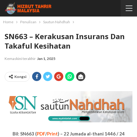
Home
Penulisan
Sautun Nahdhah
SN663 – Kerakusan Insurans Dan
Takaful Kesihatan
Kemaskini terakhir
Jan 1, 2025
Kongsi
Bil: SN663 (
PDF
/
Print
) – 22 Jumada al-thani 1446 / 24