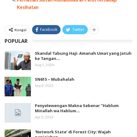
Kesihatan
Facebook
Twitter
Kongsi
POPULAR
Skandal Tabung Haji: Amanah Umat yang Jatuh
ke Tangan…
Aug 1, 2026
SN615 – Mubahalah
Sep 9, 2022
Penyelewengan Makna Sebenar “Hablum
Minallah wa Hablum…
Apr 2, 2013
‘Network State’ di Forest City: Wajah
penjajahan…