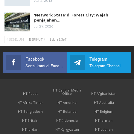
Apr 2, 2013
‘Network State’ di Forest City: Wajah
penjajahan…
Jul 29, 2026
SEBELUM
BERIKUT
1 dari 1,367
Facebook
Telegram
Sertai kami di Facebook
Telegram Channel
HT Central Media
HT Pusat
Office
HT Afghanistan
HT Afrika Timur
HT Amerika
HT Australia
HT Bangladesh
HT Belanda
HT Belgium
HT Britain
HT Indonesia
HT Jerman
HT Jordan
HT Kyrgyzstan
HT Lubnan