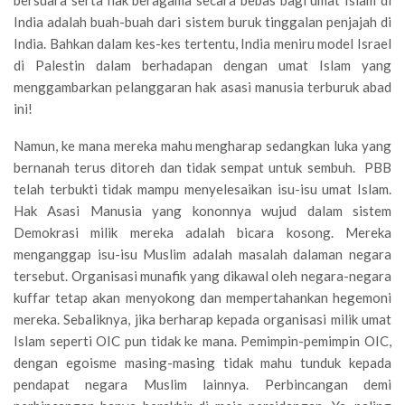
bersuara serta hak beragama secara bebas bagi umat Islam di
India adalah buah-buah dari sistem buruk tinggalan penjajah di
India. Bahkan dalam kes-kes tertentu, India meniru model Israel
di Palestin dalam berhadapan dengan umat Islam yang
menggambarkan pelanggaran hak asasi manusia terburuk abad
ini!
Namun, ke mana mereka mahu mengharap sedangkan luka yang
bernanah terus ditoreh dan tidak sempat untuk sembuh. PBB
telah terbukti tidak mampu menyelesaikan isu-isu umat Islam.
Hak Asasi Manusia yang kononnya wujud dalam sistem
Demokrasi milik mereka adalah bicara kosong. Mereka
menganggap isu-isu Muslim adalah masalah dalaman negara
tersebut. Organisasi munafik yang dikawal oleh negara-negara
kuffar tetap akan menyokong dan mempertahankan hegemoni
mereka. Sebaliknya, jika berharap kepada organisasi milik umat
Islam seperti OIC pun tidak ke mana. Pemimpin-pemimpin OIC,
dengan egoisme masing-masing tidak mahu tunduk kepada
pendapat negara Muslim lainnya. Perbincangan demi