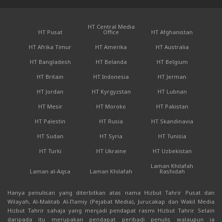
HT Central Media
HT Pusat
Office
HT Afghanistan
HT Afrika Timur
HT Amerika
HT Australia
HT Bangladesh
HT Belanda
HT Belgium
HT Britain
HT Indonesia
HT Jerman
HT Jordan
HT Kyrgyzstan
HT Lubnan
HT Mesir
HT Moroko
HT Pakistan
HT Palestin
HT Rusia
HT Skandinavia
HT Sudan
HT Syria
HT Tunisia
HT Turki
HT Ukraine
HT Uzbekistan
Laman Khilafah
Laman al-Aqsa
Laman Khilafah
Rashidah
Hanya penulisan yang diterbitkan atas nama Hizbut Tahrir Pusat dan
Wilayah, Al-Maktab Al-I'lamiy (Pejabat Media), Jurucakap dan Wakil Media
Hizbut Tahrir sahaja yang menjadi pendapat rasmi Hizbut Tahrir. Selain
daripada itu merupakan pendapat peribadi penulis walaupun ia