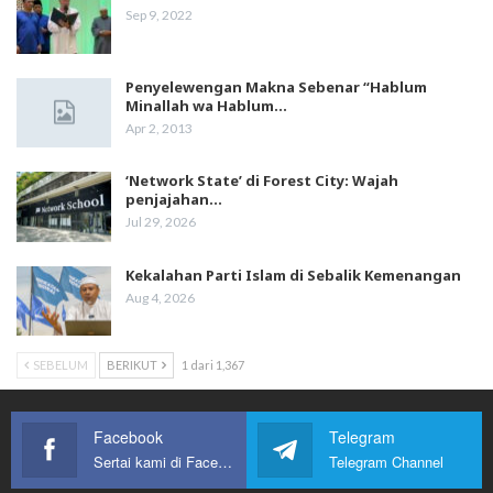
Sep 9, 2022
Penyelewengan Makna Sebenar “Hablum
Minallah wa Hablum…
Apr 2, 2013
‘Network State’ di Forest City: Wajah
penjajahan…
Jul 29, 2026
Kekalahan Parti Islam di Sebalik Kemenangan
Aug 4, 2026
SEBELUM
BERIKUT
1 dari 1,367
Facebook
Telegram
Sertai kami di Facebook
Telegram Channel