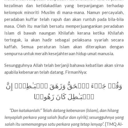
kezaliman dan ketidakadilan yang berpanjangan terhadap
kelompok minoriti Muslim di mana-mana. Namun percayalah,
peradaban kuffar telah rapuh dan akan runtuh pada bila-bila
masa. Oleh itu marilah bersatu memperjuangankan peradaban
Islam di bawah naungan Khilafah kerana ketika Khilafah
tertegak, ia akan hadir sebagai pelaksana syariah secara
kaffah. Semua peraturan Islam akan diterapkan dengan
sempurna untuk meraih kesejahteraan hidup umat manusia.
Sesungguhnya Allah telah berjanji bahawa kebatilan akan sirna
apabila kebenaran telah datang. FirmanNya:
وَقُلۡ جَاۤءَ ٱلۡحَقُّ وَزَهَقَ ٱلۡبَـٰطِلُۚ إِنَّ
ٱلۡبَـٰطِلَ كَانَ زَهُوقࣰا
“Dan katakanlah:” Telah datang kebenaran (Islam), dan hilang
lenyaplah perkara yang salah (kufur dan syirik); sesungguhnya yang
salah itu sememangnya satu perkara yang tetap lenyap”.
[TMQ Al-