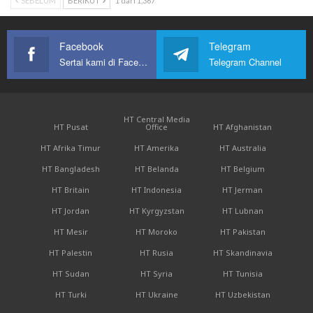
SEBELUM
BERIKUT
1 dari 1,367
Facebook
Telegram
Sertai kami di Facebook
Telegram Channel
HT Central Media
HT Pusat
Office
HT Afghanistan
HT Afrika Timur
HT Amerika
HT Australia
HT Bangladesh
HT Belanda
HT Belgium
HT Britain
HT Indonesia
HT Jerman
HT Jordan
HT Kyrgyzstan
HT Lubnan
HT Mesir
HT Moroko
HT Pakistan
HT Palestin
HT Rusia
HT Skandinavia
HT Sudan
HT Syria
HT Tunisia
HT Turki
HT Ukraine
HT Uzbekistan