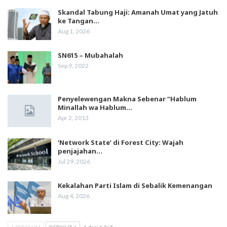
Skandal Tabung Haji: Amanah Umat yang Jatuh
ke Tangan…
Aug 1, 2026
SN615 – Mubahalah
Sep 9, 2022
Penyelewengan Makna Sebenar “Hablum
Minallah wa Hablum…
Apr 2, 2013
‘Network State’ di Forest City: Wajah
penjajahan…
Jul 29, 2026
Kekalahan Parti Islam di Sebalik Kemenangan
Aug 4, 2026