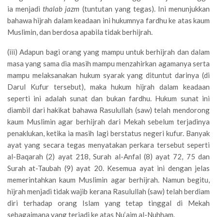
ia menjadi
thalab jazm
(tuntutan yang tegas). Ini menunjukkan
bahawa hijrah dalam keadaan ini hukumnya fardhu ke atas kaum
Muslimin, dan berdosa apabila tidak berhijrah.
(iii) Adapun bagi orang yang mampu untuk berhijrah dan dalam
masa yang sama dia masih mampu menzahirkan agamanya serta
mampu melaksanakan hukum syarak yang dituntut darinya (di
Darul Kufur tersebut), maka hukum hijrah dalam keadaan
seperti ini adalah sunat dan bukan fardhu. Hukum sunat ini
diambil dari hakikat bahawa Rasulullah (saw) telah mendorong
kaum Muslimin agar berhijrah dari Mekah sebelum terjadinya
penaklukan, ketika ia masih lagi berstatus negeri kufur. Banyak
ayat yang secara tegas menyatakan perkara tersebut seperti
al-Baqarah (2) ayat 218, Surah al-Anfal (8) ayat 72, 75 dan
Surah at-Taubah (9) ayat 20. Kesemua ayat ini dengan jelas
memerintahkan kaum Muslimin agar berhijrah. Namun begitu,
hijrah menjadi tidak wajib kerana Rasulullah (saw) telah berdiam
diri terhadap orang Islam yang tetap tinggal di Mekah
sebagaimana yang terjadi ke atas Nu‘aim al-Nuhham.