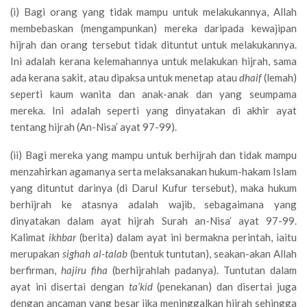
(i) Bagi orang yang tidak mampu untuk melakukannya, Allah
membebaskan (mengampunkan) mereka daripada kewajipan
hijrah dan orang tersebut tidak dituntut untuk melakukannya.
Ini adalah kerana kelemahannya untuk melakukan hijrah, sama
ada kerana sakit, atau dipaksa untuk menetap atau
dhaif
(lemah)
seperti kaum wanita dan anak-anak dan yang seumpama
mereka. Ini adalah seperti yang dinyatakan di akhir ayat
tentang hijrah (An-Nisa’ ayat 97-99).
(ii) Bagi mereka yang mampu untuk berhijrah dan tidak mampu
menzahirkan agamanya serta melaksanakan hukum-hakam Islam
yang dituntut darinya (di Darul Kufur tersebut), maka hukum
berhijrah ke atasnya adalah wajib, sebagaimana yang
dinyatakan dalam ayat hijrah Surah an-Nisa’ ayat 97-99.
Kalimat
ikhbar
(berita) dalam ayat ini bermakna perintah, iaitu
merupakan
sighah al-talab
(bentuk tuntutan), seakan-akan Allah
berfirman,
hajiru fiha
(berhijrahlah padanya). Tuntutan dalam
ayat ini disertai dengan
ta’kid
(penekanan) dan disertai juga
dengan ancaman yang besar jika meninggalkan hijrah sehingga