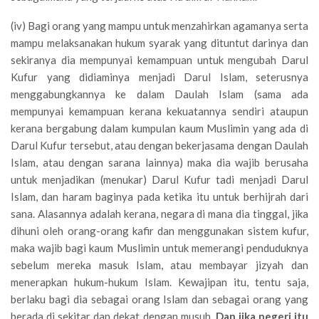
(iv) Bagi orang yang mampu untuk menzahirkan agamanya serta
mampu melaksanakan hukum syarak yang dituntut darinya dan
sekiranya dia mempunyai kemampuan untuk mengubah Darul
Kufur yang didiaminya menjadi Darul Islam, seterusnya
menggabungkannya ke dalam Daulah Islam (sama ada
mempunyai kemampuan kerana kekuatannya sendiri ataupun
kerana bergabung dalam kumpulan kaum Muslimin yang ada di
Darul Kufur tersebut, atau dengan bekerjasama dengan Daulah
Islam, atau dengan sarana lainnya) maka dia wajib berusaha
untuk menjadikan (menukar) Darul Kufur tadi menjadi Darul
Islam, dan haram baginya pada ketika itu untuk berhijrah dari
sana. Alasannya adalah kerana, negara di mana dia tinggal, jika
dihuni oleh orang-orang kafir dan menggunakan sistem kufur,
maka wajib bagi kaum Muslimin untuk memerangi penduduknya
sebelum mereka masuk Islam, atau membayar jizyah dan
menerapkan hukum-hukum Islam. Kewajipan itu, tentu saja,
berlaku bagi dia sebagai orang Islam dan sebagai orang yang
berada di sekitar dan dekat dengan musuh.
Dan jika negeri itu