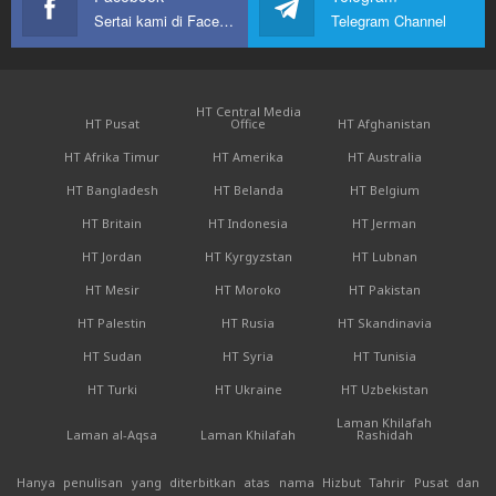
Sertai kami di Facebook
Telegram Channel
HT Central Media
HT Pusat
Office
HT Afghanistan
HT Afrika Timur
HT Amerika
HT Australia
HT Bangladesh
HT Belanda
HT Belgium
HT Britain
HT Indonesia
HT Jerman
HT Jordan
HT Kyrgyzstan
HT Lubnan
HT Mesir
HT Moroko
HT Pakistan
HT Palestin
HT Rusia
HT Skandinavia
HT Sudan
HT Syria
HT Tunisia
HT Turki
HT Ukraine
HT Uzbekistan
Laman Khilafah
Laman al-Aqsa
Laman Khilafah
Rashidah
Hanya penulisan yang diterbitkan atas nama Hizbut Tahrir Pusat dan