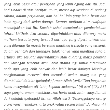
yang lebih besar atau pekerjaan yang lebih agung dari itu. Jadi,
hadis-hadis di atas bersifat umum, mencakup keadaan di padang
sahara, dalam perjalanan, dan hal-hal lain yang lebih besar dan
lebih agung dari kedua-duanya. Kerana, mafhum al-muwafaqah
menunjukkan hal itu. Kaedah ushul menetapkan pemberlakuan
fahwal khithab. Jika sesuatu diperintahkan atau dilarang, maka
mafhum (sesuatu yang tersirat) dari apa yang diperintahkan dan
yang dilarang itu masuk bersama manthuq (sesuatu yang tersurat)
dalam perintah dan larangan, tidak hanya yang manthuq sahaja.
Ertinya, jika sesuatu diperintahkan atau dilarang, maka perintah
dan larangan tersebut akan lebih utama lagi untuk diterapkan
pada apa yang lebih banyak dan lebih besar darinya. Misalnya
pengharaman mencaci dan memukul kedua orang tua yang
diambil dari dalalah (petunjuk) firman Allah (swt).: “Dan janganlah
kamu mengatakan uff (ahh) kepada keduanya” [Al-Isra’ (17): 23].
Juga, pengharaman membinasakan harta anak yatim yang diambil
dari dalalah (petunjuk) firman Allah (swt): “Sesungguhnya orang-
orang yang memakan harta anak yatim secara zalim” [An-Nisa` (4):