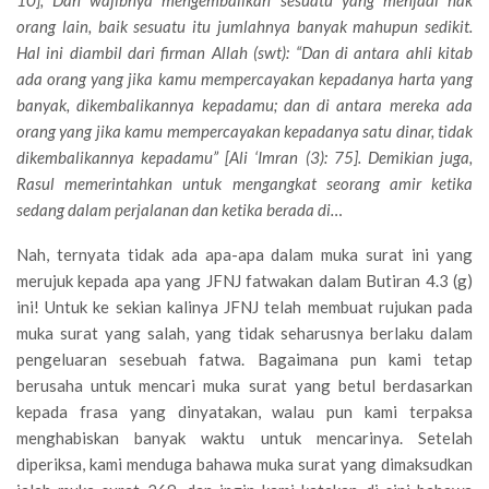
10]; Dan wajibnya mengembalikan sesuatu yang menjadi hak
orang lain, baik sesuatu itu jumlahnya banyak mahupun sedikit.
Hal ini diambil dari firman Allah (swt): “Dan di antara ahli kitab
ada orang yang jika kamu mempercayakan kepadanya harta yang
banyak, dikembalikannya kepadamu; dan di antara mereka ada
orang yang jika kamu mempercayakan kepadanya satu dinar, tidak
dikembalikannya kepadamu” [Ali ‘Imran (3): 75]. Demikian juga,
Rasul memerintahkan untuk mengangkat seorang amir ketika
sedang dalam perjalanan dan ketika berada di…
Nah, ternyata tidak ada apa-apa dalam muka surat ini yang
merujuk kepada apa yang JFNJ fatwakan dalam Butiran 4.3 (g)
ini! Untuk ke sekian kalinya JFNJ telah membuat rujukan pada
muka surat yang salah, yang tidak seharusnya berlaku dalam
pengeluaran sesebuah fatwa. Bagaimana pun kami tetap
berusaha untuk mencari muka surat yang betul berdasarkan
kepada frasa yang dinyatakan, walau pun kami terpaksa
menghabiskan banyak waktu untuk mencarinya. Setelah
diperiksa, kami menduga bahawa muka surat yang dimaksudkan