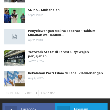
SN615 – Mubahalah
Sep 9, 2022
Penyelewengan Makna Sebenar “Hablum
Minallah wa Hablum…
Apr 2, 2013
‘Network State’ di Forest City: Wajah
penjajahan…
Jul 29, 2026
Kekalahan Parti Islam di Sebalik Kemenangan
Aug 4, 2026
SEBELUM
BERIKUT
1 dari 1,367
Facebook
Telegram