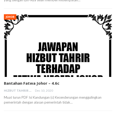
JOHOR
Bantahan Fatwa Johor – 4.6c
HIZBUT TAHRIR MALAYSIA
Dec 10, 2020
Muat turun PDF Isi Kandungan (c) Kecenderungan menggulingkan
pemerintah dengan alasan pemerintah tidak…