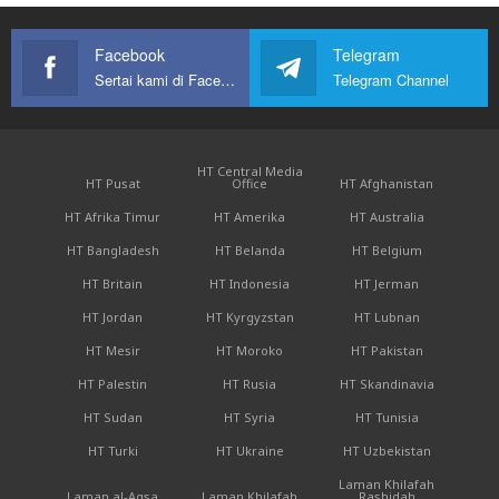
Facebook
Telegram
Sertai kami di Facebook
Telegram Channel
HT Central Media
HT Pusat
Office
HT Afghanistan
HT Afrika Timur
HT Amerika
HT Australia
HT Bangladesh
HT Belanda
HT Belgium
HT Britain
HT Indonesia
HT Jerman
HT Jordan
HT Kyrgyzstan
HT Lubnan
HT Mesir
HT Moroko
HT Pakistan
HT Palestin
HT Rusia
HT Skandinavia
HT Sudan
HT Syria
HT Tunisia
HT Turki
HT Ukraine
HT Uzbekistan
Laman Khilafah
Laman al-Aqsa
Laman Khilafah
Rashidah