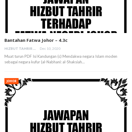
Bantahan Fatwa Johor – 4.3c
HIZBUT TAHRIR MALAYSIA
Dec 10, 2020
Muat turun PDF Isi Kandungan (c) Mendakwa negara Islam moden
sebagai negara kufur (al-Nabhani: al-Shaksiah…
JOHOR