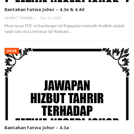
Bantahan Fatwa Johor – 4.3e & 4.4d
HIZBUT TAHRIR MALAYSIA
Dec 10, 2020
Muat turun PDF Isi Kandungan (e) Kegagalan melantik khalifah adalah
salah satu dosa terbesar (al-Nabhani:…
JOHOR
Bantahan Fatwa Johor – 4.3a