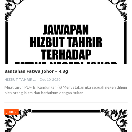
Bantahan Fatwa Johor – 4.3g
HIZBUT TAHRIR MALAYSIA
Dec 10, 2020
Muat turun PDF Isi Kandungan (g) Menyatakan jika sebuah negeri dihuni
oleh orang Islam dan berhukum dengan bukan…
JOHOR