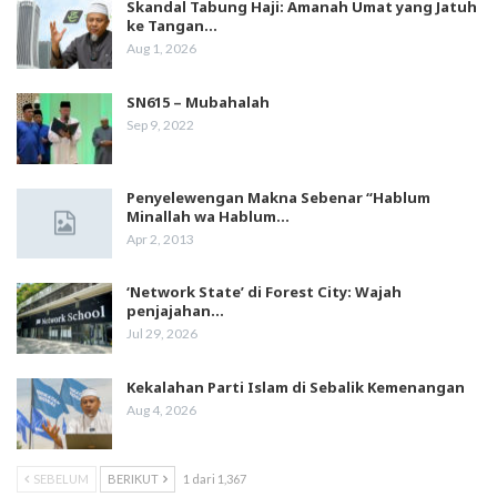
Skandal Tabung Haji: Amanah Umat yang Jatuh
ke Tangan…
Aug 1, 2026
SN615 – Mubahalah
Sep 9, 2022
Penyelewengan Makna Sebenar “Hablum
Minallah wa Hablum…
Apr 2, 2013
‘Network State’ di Forest City: Wajah
penjajahan…
Jul 29, 2026
Kekalahan Parti Islam di Sebalik Kemenangan
Aug 4, 2026
SEBELUM
BERIKUT
1 dari 1,367