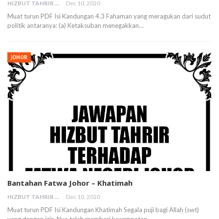
HIZBUT TAHRIR MALAYSIA
Dec 10, 2020
Muat turun PDF Isi Kandungan 4.3 Fahaman yang meragukan dari sudut
politik antaranya: (a) Ketaksuban menegakkan…
JOHOR
Bantahan Fatwa Johor – Khatimah
HIZBUT TAHRIR MALAYSIA
Dec 10, 2020
Muat turun PDF Isi Kandungan Khatimah Segala puji bagi Allah (swt)
yang dengan izin-Nya telah memberi kesempatan…