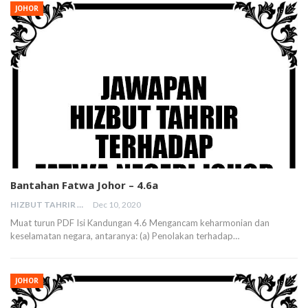
JOHOR
Bantahan Fatwa Johor – 4.6a
HIZBUT TAHRIR MALAYSIA
Dec 10, 2020
Muat turun PDF Isi Kandungan 4.6 Mengancam keharmonian dan
keselamatan negara, antaranya: (a) Penolakan terhadap…
JOHOR