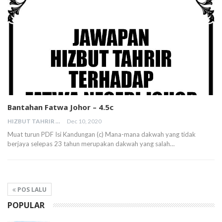
Bantahan Fatwa Johor – 4.5c
HIZBUT TAHRIR MALAYSIA
Dec 10, 2020
Muat turun PDF Isi Kandungan (c) Mana-mana dakwah yang tidak
berjaya selepas 23 tahun merupakan dakwah yang salah…
POS LALU
POPULAR