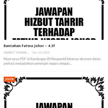
Bantahan Fatwa Johor – 4.3f
HIZBUT TAHRIR MALAYSIA
Dec 10, 2020
Muat turun PDF Isi Kandungan (f) Mengambil fahaman ekstrem dalam
perkara menjatuhkan pemimpin negara dengan…
JOHOR