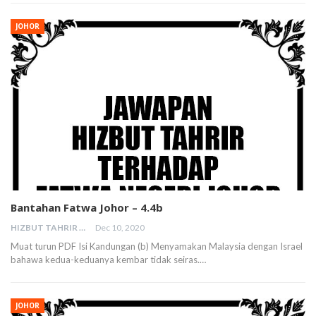
JOHOR
Bantahan Fatwa Johor – 4.4b
HIZBUT TAHRIR MALAYSIA
Dec 10, 2020
Muat turun PDF Isi Kandungan (b) Menyamakan Malaysia dengan Israel
bahawa kedua-keduanya kembar tidak seiras.…
JOHOR