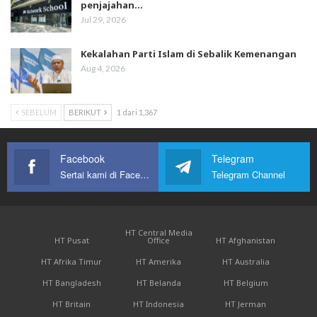
penjajahan…
Jul 29, 2026
Kekalahan Parti Islam di Sebalik Kemenangan
Aug 4, 2026
SEBELUM
BERIKUT
1 dari 1,367
Facebook
Telegram
Sertai kami di Facebook
Telegram Channel
HT Central Media
HT Pusat
Office
HT Afghanistan
HT Afrika Timur
HT Amerika
HT Australia
HT Bangladesh
HT Belanda
HT Belgium
HT Britain
HT Indonesia
HT Jerman