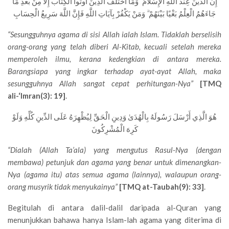
إِنَّ الدِّينَ عِنْدَ اللَّهِ الْإِسْلَامُ ۗ وَمَا اخْتَلَفَ الَّذِينَ أُوتُوا الْكِتَابَ إِلَّا مِنْ بَعْدِ مَا
جَاءَهُمُ الْعِلْمُ بَغْيًا بَيْنَهُمْ ۗ وَمَنْ يَكْفُرْ بِآيَاتِ اللَّهِ فَإِنَّ اللَّهَ سَرِيعُ الْحِسَابِ
“Sesungguhnya agama di sisi Allah ialah Islam. Tidaklah berselisih
orang-orang yang telah diberi Al-Kitab, kecuali setelah mereka
memperoleh ilmu, kerana kedengkian di antara mereka.
Barangsiapa yang ingkar terhadap ayat-ayat Allah, maka
sesungguhnya Allah sangat cepat perhitungan-Nya”
[TMQ
ali-‘Imran(3): 19]
.
هُوَ الَّذِي أَرْسَلَ رَسُولَهُ بِالْهُدَىٰ وَدِينِ الْحَقِّ لِيُظْهِرَهُ عَلَى الدِّينِ كُلِّهِ وَلَوْ
كَرِهَ الْمُشْرِكُونَ
“Dialah (Allah Ta’ala) yang mengutus Rasul-Nya (dengan
membawa) petunjuk dan agama yang benar untuk dimenangkan-
Nya (agama itu) atas semua agama (lainnya), walaupun orang-
orang musyrik tidak menyukainya”
[TMQ at-Taubah(9): 33]
.
Begitulah di antara dalil-dalil daripada al-Quran yang
menunjukkan bahawa hanya Islam-lah agama yang diterima di