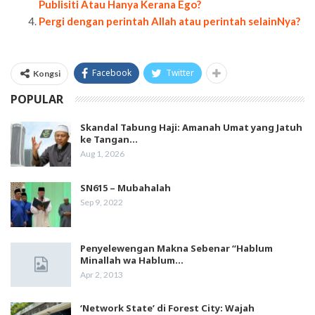
Publisiti Atau Hanya Kerana Ego?
Pergi dengan perintah Allah atau perintah selainNya?
Facebook
Twitter
Kongsi
POPULAR
Skandal Tabung Haji: Amanah Umat yang Jatuh
ke Tangan…
Aug 1, 2026
SN615 – Mubahalah
Sep 9, 2022
Penyelewengan Makna Sebenar “Hablum
Minallah wa Hablum…
Apr 2, 2013
‘Network State’ di Forest City: Wajah