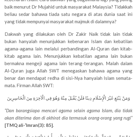
baik menurut Dr Mujahid untuk masyarakat Malaysia? Tidakkah
beliau sedar bahawa tiada satu negara di atas dunia saat ini
yang tidak mempunyai masyarakat majmuk di dalamnya?
Dakwah yang dilakukan oleh Dr Zakir Naik tidak lain tidak
bukan hanyalah menunjukkan kebenaran Islam dan kebatilan
agama-agama lain melalui perbandingan Al-Quran dan kitab-
kitab agama lain. Menunjukkan kebatilan agama lain bukan
bermakna mengeji agama lain terang-terangan. Malah dalam
Al-Quran juga Allah SWT menegaskan bahawa agama yang
benar dan mendapat redha di sisi-Nya hanyalah Islam semata-
mata. Firman Allah SWT:
وَمَنْ يَبْتَغِ غَيْرَ الْإِسْلَامِ دِينًا فَلَنْ يُقْبَلَ مِنْهُ وَهُوَ فِي الْآخِرَةِ مِنَ الْخَاسِرِينَ
“Dan barangsiapa mencari agama selain agama Islam, dia tidak
akan diterima dan di akhirat dia termasuk orang-orang yang rugi”
[TMQ ali-‘Imran(3): 85]
.