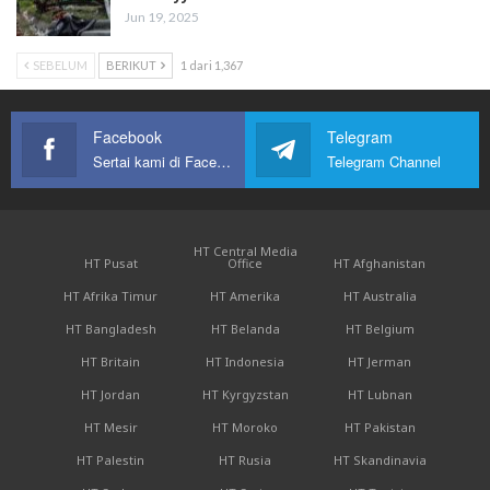
Jun 19, 2025
SEBELUM
BERIKUT
1 dari 1,367
Facebook
Telegram
Sertai kami di Facebook
Telegram Channel
HT Central Media
HT Pusat
Office
HT Afghanistan
HT Afrika Timur
HT Amerika
HT Australia
HT Bangladesh
HT Belanda
HT Belgium
HT Britain
HT Indonesia
HT Jerman
HT Jordan
HT Kyrgyzstan
HT Lubnan
HT Mesir
HT Moroko
HT Pakistan
HT Palestin
HT Rusia
HT Skandinavia