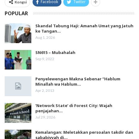
Facebook
Twitter
Kongsi
POPULAR
Skandal Tabung Haji: Amanah Umat yang Jatuh
ke Tangan…
Aug 1, 2026
SN615 – Mubahalah
Sep 9, 2022
Penyelewengan Makna Sebenar “Hablum
Minallah wa Hablum…
Apr 2, 2013
‘Network State’ di Forest City: Wajah
penjajahan…
Jul 29, 2026
Kemalangan: Meletakkan persoalan takdir dan
sababiyyah di…