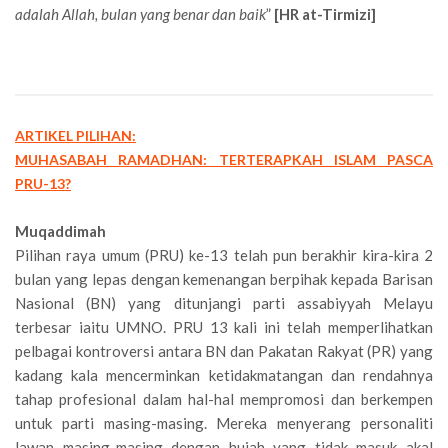
adalah Allah, bulan yang benar dan baik
”
[HR at-Tirmizi]
ARTIKEL PILIHAN:
MUHASABAH RAMADHAN: TERTERAPKAH ISLAM PASCA
PRU-13?
Muqaddimah
Pilihan raya umum (PRU) ke-13 telah pun berakhir kira-kira 2
bulan yang lepas dengan kemenangan berpihak kepada Barisan
Nasional (BN) yang ditunjangi parti assabiyyah Melayu
terbesar iaitu UMNO. PRU 13 kali ini telah memperlihatkan
pelbagai kontroversi antara BN dan Pakatan Rakyat (PR) yang
kadang kala mencerminkan ketidakmatangan dan rendahnya
tahap profesional dalam hal-hal mempromosi dan berkempen
untuk parti masing-masing. Mereka menyerang personaliti
lawan masing-masing dengan hujah yang tidak masuk akal