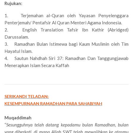
Rujukan:
1. Terjemahan al-Quran oleh Yayasan Penyelenggara
Penterjemah/ Pentafsir Al Quran Menteri Agama Indonesia.
2. English Translation Tafsir Ibn Kathir (Abridged)
Darussalam.
3. Ramadhan Bulan Istimewa bagi Kaum Muslimin oleh Tim
Hayatul Islam.
4. Sautun Nahdhah Siri 37: Ramadhan Dan Tanggungjawab
Menerapkan Islam Secara Kaffah
SERIKANDI TELADAN:
KESEMPURNAAN RAMADHAN PARA SAHABIYAH
Muqaddimah
“
Sesungguhnya telah datang kepadamu bulan Ramadhan, bulan
yang diberkati, di mana Allah S.W.T telah mewajibkan ke atasmu