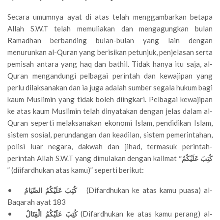
Secara umumnya ayat di atas telah menggambarkan betapa
Allah S.W.T telah memuliakan dan mengagungkan bulan
Ramadhan berbanding bulan-bulan yang lain dengan
menurunkan al-Quran yang berisikan petunjuk, penjelasan serta
pemisah antara yang haq dan bathil. Tidak hanya itu saja, al-
Quran mengandungi pelbagai perintah dan kewajipan yang
perlu dilaksanakan dan ia juga adalah sumber segala hukum bagi
kaum Muslimin yang tidak boleh diingkari. Pelbagai kewajipan
ke atas kaum Muslimin telah dinyatakan dengan jelas dalam al-
Quran seperti melaksanakan ekonomi Islam, pendidikan Islam,
sistem sosial, perundangan dan keadilan, sistem pemerintahan,
polisi luar negara, dakwah dan jihad, termasuk perintah-
perintah Allah S.W.T yang dimulakan dengan kalimat
“كُتِبَ عَلَيْكُمُ
” (diifardhukan atas kamu)” seperti berikut:
•
(Difardhukan ke atas kamu puasa) al-
كُتِبَ عَلَيْكُمُ الصِّيَامُ
Baqarah ayat 183
•
(Difardhukan ke atas kamu perang) al-
كُتِبَ عَلَيْكُمُ الْقِتَالُ