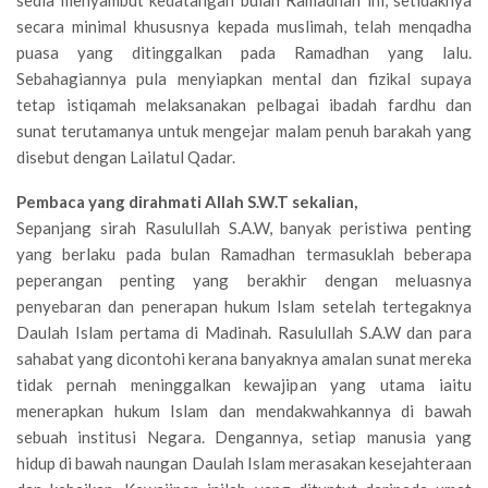
sedia menyambut kedatangan bulan Ramadhan ini, setidaknya
secara minimal khususnya kepada muslimah, telah menqadha
puasa yang ditinggalkan pada Ramadhan yang lalu.
Sebahagiannya pula menyiapkan mental dan fizikal supaya
tetap istiqamah melaksanakan pelbagai ibadah fardhu dan
sunat terutamanya untuk mengejar malam penuh barakah yang
disebut dengan Lailatul Qadar.
Pembaca yang dirahmati Allah S.W.T sekalian,
Sepanjang sirah Rasulullah S.A.W, banyak peristiwa penting
yang berlaku pada bulan Ramadhan termasuklah beberapa
peperangan penting yang berakhir dengan meluasnya
penyebaran dan penerapan hukum Islam setelah tertegaknya
Daulah Islam pertama di Madinah. Rasulullah S.A.W dan para
sahabat yang dicontohi kerana banyaknya amalan sunat mereka
tidak pernah meninggalkan kewajipan yang utama iaitu
menerapkan hukum Islam dan mendakwahkannya di bawah
sebuah institusi Negara. Dengannya, setiap manusia yang
hidup di bawah naungan Daulah Islam merasakan kesejahteraan