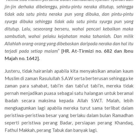
jin-jin derhaka dibelenggu, pintu-pintu neraka ditutup, sehingga
tidak ada satu pintu neraka pun yang dibuka, dan pintu-pintu
syurga dibuka sehingga tidak ada satu pintu syurga pun yang
ditutup. Lalu, seseorang berseru, wahai pencari kebaikan maka
sambutlah, wahai pelaku kejahatan maka tahanlah. Dan milik
Allahlah orang-orang yang dibebaskan daripada neraka dan hal itu
terjadi pada setiap malam
”
[HR. At-Tirmizi no. 682 dan Ibnu
Majah no. 1642].
Justeru, tidak hairanlah apabila kita menyaksikan amalan kaum
Muslim di zaman Rasulullah S.A.W serta berterusan sehingga ke
zaman para sahabat, tabi’in dan tabi’ut tabi’in, mereka tidak
pernah menjadikan puasa sebagai satu halangan untuk beramal
ibadah secara maksima kepada Allah S.W.T. Malah, lebih
mengkagumkan lagi apabila mereka turut sama terlibat dalam
peristiwa-peristiwa besar yang berlaku dalam bulan Ramadhan
seperti peristiwa perang Badar, persiapan perang Khandaq,
Fathul Makkah, perang Tabuk dan banyak lagi.