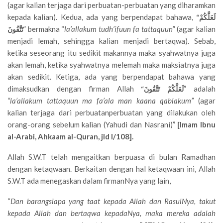
(agar kalian terjaga dari perbuatan-perbuatan yang diharamkan
kepada kalian). Kedua, ada yang berpendapat bahawa,
“لَعَلَّكُمْ
” bermakna “
la’allakum tudh’ifuun fa tattaquun
” (agar kalian
تَتَّقُونَ
menjadi lemah, sehingga kalian menjadi bertaqwa). Sebab,
ketika seseorang itu sedikit makannya maka syahwatnya juga
akan lemah, ketika syahwatnya melemah maka maksiatnya juga
akan sedikit. Ketiga, ada yang berpendapat bahawa yang
dimaksudkan dengan firman Allah
” adalah
“لَعَلَّكُمْ تَتَّقُونَ
“la’allakum tattaquun ma fa’ala man kaana qablakum”
(agar
kalian terjaga dari perbuatanperbuatan yang dilakukan oleh
orang-orang sebelum kalian (Yahudi dan Nasrani)”
[Imam Ibnu
al-Arabi, Ahkaam al-Quran, jld I/108].
Allah S.W.T telah mengaitkan berpuasa di bulan Ramadhan
dengan ketaqwaan. Berkaitan dengan hal ketaqwaan ini, Allah
S.W.T ada menegaskan dalam firmanNya yang lain,
“
Dan barangsiapa yang taat kepada Allah dan RasulNya, takut
kepada Allah dan bertaqwa kepadaNya, maka mereka adalah