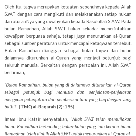
Oleh itu, taqwa merupakan ketaatan sepenuhnya kepada Allah
S.W.T dengan cara mengikuti dan melaksanakan setiap hukum
dan aturanNya yang diwahyukan kepada Rasulullah S.A.W. Pada
bulan Ramadhan, Allah S.W.T bukan sekadar memerintahkan
kewajipan berpuasa sahaja, tetapi juga menurunkan al-Quran
sebagai sumber peraturan untuk mencapai ketaqwaan tersebut.
Bulan Ramadhan dianggap sebagai bulan taqwa dan bulan
dalamnya diturunkan al-Quran yang menjadi petunjuk bagi
seluruh manusia. Berkaitan dengan persoalan ini, Allah S.W.T
berfirman,
“Bulan Ramadhan, bulan yang di dalamnya diturunkan al-Quran
sebagai petunjuk bagi manusia dan penjelasan-penjelasan
mengenai petunjuk itu dan pembeza antara yang haq dengan yang
bathil
”
[TMQ al-Baqarah (2): 185].
Imam Ibnu Katsir menyatakan, “
Allah S.W.T telah memuliakan
bulan Ramadhan berbanding bulan-bulan yang lain kerana bulan
Ramadhan telah dipilih Allah S.W.T untuk menurunkan al-Quran al-