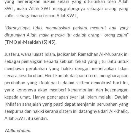
yang menerapkan hukum selain yang diturunkan oleh Allah
SWT, maka Allah SWT menggolongnya sebagai orang yang
zalim. sebagaimana firman AllahS.W.T,
“
Barangsiapa tidak memutuskan perkara menurut apa yang
diturunkan Allah, maka mereka itu adalah orang – orang zalim
”
[TMQ al-Maaidah (5):45].
Justeru, wahai umat Islam, jadikanlah Ramadhan Al-Mubarak ini
sebagai pemangkin kepada sebuah tekad yang jitu iaitu untuk
membawa perubahan yang hakiki dengan menerapkan Islam
secara keseluruhan. Hentikanlah daripada terus mengharapkan
perubahan yang tidak pasti dalam sistem demokrasi hari ini,
yang kononnya akan memberi keharmonian dan kesenangan
kepada umat. Hanya penerapan syari’at Islam melalui Daulah
Khilafah sahajalah yang pasti dapat menjamin perubahan yang
sempurna dan hakiki kerana sistem ini datangnya dari Al-Khaliq,
Allah S.W.T. itu sendiri.
Wallahu’alam.