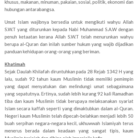
khusus, makanan, minuman, pakaian, sosial, politik, ekonomi dan
hubungan antarabangsa.
Umat Islam wajibnya bersedia untuk mengikuti wahyu Allah
S.W.T yang diturunkan kepada Nabi Muhammad S.A.W dengan
penuh ketaatan kerana Allah S.W.T telah menurunkan wahyu
berupa al-Quran dan inilah sumber hukum yang wajib dijadikan
panduan kehidupan orang-orang yang beriman.
Khatimah
Sejak Daulah Khilafah diruntuhkan pada 28 Rejab 1342 H yang
lalu, sudah 92 tahun kaum Muslimin tidak memiliki pemimpin
yang dapat menyatukan dan melindungi umat sebagaimana
yang sepatutnya. Ertinya, sudah lebih kurang 92 kali Ramadhan
tiba dan kaum Muslimin tidak berupaya melaksanakan syariat
Islam secara kaffah seperti yang dimaktubkan dalam al-Quran.
Negeri kaum Muslimin telah dipecah-belahkan menjadi lebih 50
buah serpihan negara-negara kecil, ukhuwwah Islamiyah terus
menerus berada dalam keadaan yang sangat tipis, kaum