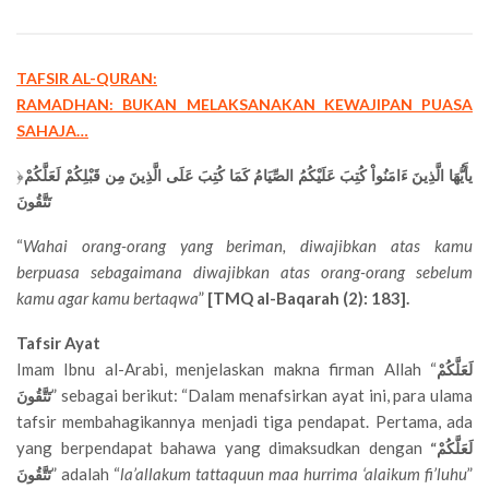
TAFSIR AL-QURAN:
RAMADHAN: BUKAN MELAKSANAKAN KEWAJIPAN PUASA
SAHAJA…
﴿
يأَيُّهَا الَّذِينَ ءَامَنُواْ كُتِبَ عَلَيْكُمُ الصِّيَامُ كَمَا كُتِبَ عَلَى الَّذِينَ مِن قَبْلِكُمْ لَعَلَّكُمْ
تَتَّقُونَ
“
Wahai orang-orang yang beriman, diwajibkan atas kamu
berpuasa sebagaimana diwajibkan atas orang-orang sebelum
kamu agar kamu bertaqwa
”
[TMQ al-Baqarah (2): 183].
Tafsir Ayat
Imam Ibnu al-Arabi, menjelaskan makna firman Allah “
لَعَلَّكُمْ
” sebagai berikut: “Dalam menafsirkan ayat ini, para ulama
تَتَّقُونَ
tafsir membahagikannya menjadi tiga pendapat. Pertama, ada
yang berpendapat bahawa yang dimaksudkan dengan
“لَعَلَّكُمْ
” adalah “
la’allakum tattaquun maa hurrima ‘alaikum fi’luhu
”
تَتَّقُونَ