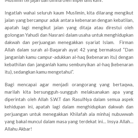
Muslimin terjajah dan dihina oleh imperialis kafir.
Ingatlah wahai seluruh kaum Muslimin, kita dilarang mengikut
jalan yang bercampur aduk antara kebenaran dengan kebatilan,
apatah lagi mengikut jalan yang ditaja atau direstui oleh
golongan Yahudi dan Nasrani dalam usaha untuk menghidupkan
dakwah dan perjuangan menegakkan syariat Islam. Firman
Allah dalam surah al-Baqarah ayat 42 yang bermaksud “Dan
janganlah kamu campur-adukkan al-haq (kebenaran itu) dengan
kebathilan dan janganlah kamu sembunyikan al-haq (kebenaran
itu), sedangkan kamu mengetahui”.
Bagi mencapai agar menjadi orangorang yang bertaqwa,
marilah kita bersungguh-sungguh melaksanakan apa yang
diperintah oleh Allah S.W.T dan RasulNya dalam semua aspek
kehidupan ini, apatah lagi dalam menghidupkan dakwah dan
perjuangan untuk menegakkan Khilafah ala minhaj nubuwwah
yang bakal muncul dalam masa yang terdekat ini… Insya Allah…
Allahu Akbar!