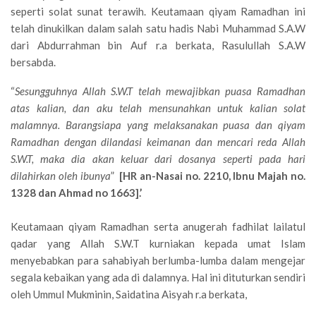
seperti solat sunat terawih. Keutamaan qiyam Ramadhan ini
telah dinukilkan dalam salah satu hadis Nabi Muhammad S.A.W
dari Abdurrahman bin Auf r.a berkata, Rasulullah S.A.W
bersabda.
“
Sesungguhnya Allah S.W.T telah mewajibkan puasa Ramadhan
atas kalian, dan aku telah mensunahkan untuk kalian solat
malamnya. Barangsiapa yang melaksanakan puasa dan qiyam
Ramadhan dengan dilandasi keimanan dan mencari reda Allah
S.W.T, maka dia akan keluar dari dosanya seperti pada hari
dilahirkan oleh ibunya
”
[HR an-Nasai no. 2210, Ibnu Majah no.
1328 dan Ahmad no 1663].’
Keutamaan qiyam Ramadhan serta anugerah fadhilat lailatul
qadar yang Allah S.W.T kurniakan kepada umat Islam
menyebabkan para sahabiyah berlumba-lumba dalam mengejar
segala kebaikan yang ada di dalamnya. Hal ini dituturkan sendiri
oleh Ummul Mukminin, Saidatina Aisyah r.a berkata,