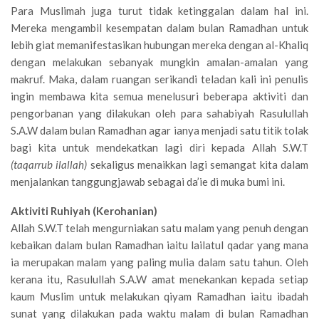
Para Muslimah juga turut tidak ketinggalan dalam hal ini.
Mereka mengambil kesempatan dalam bulan Ramadhan untuk
lebih giat memanifestasikan hubungan mereka dengan al-Khaliq
dengan melakukan sebanyak mungkin amalan-amalan yang
makruf. Maka, dalam ruangan serikandi teladan kali ini penulis
ingin membawa kita semua menelusuri beberapa aktiviti dan
pengorbanan yang dilakukan oleh para sahabiyah Rasulullah
S.A.W dalam bulan Ramadhan agar ianya menjadi satu titik tolak
bagi kita untuk mendekatkan lagi diri kepada Allah S.W.T
(taqarrub ilallah)
sekaligus menaikkan lagi semangat kita dalam
menjalankan tanggungjawab sebagai da’ie di muka bumi ini.
Aktiviti Ruhiyah (Kerohanian)
Allah S.W.T telah mengurniakan satu malam yang penuh dengan
kebaikan dalam bulan Ramadhan iaitu lailatul qadar yang mana
ia merupakan malam yang paling mulia dalam satu tahun. Oleh
kerana itu, Rasulullah S.A.W amat menekankan kepada setiap
kaum Muslim untuk melakukan qiyam Ramadhan iaitu ibadah
sunat yang dilakukan pada waktu malam di bulan Ramadhan