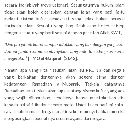
secara inqilabiyah (revolusioner). Sesungguhnya hukum Islam
tidak akan boleh diterapkan dengan jalan yang batil iaitu
melalui sistem kufur demokrasi yang jelas bukan berasal
daripada Islam. Sesuatu yang haq tidak akan boleh seiring
dengan sesuatu yang batil sesuai dengan perintah Allah S.W.T,
“Dan janganlah kamu campur adukkan yang hak dengan yang batil
dan janganlah kamu sembunyikan yang hak itu sedangkan kamu
mengetahui
”
[TMQ al-Baqarah (2):42].
Namun, apa yang kita risaukan ialah isu PRU 13 dan segala
yang berkaitan dengannya akan segera sirna dengan
kedatangan Ramadhan al-Mubarak. Tatkala datangnya
Ramadhan, umat Islam akan lupa tentang sistem kufur yang ada
yang wajib dihapuskan, sebaliknya hanya memfokuskan diri
kepada aktiviti ibadat semata-mata. Umat Islam hari ini rata-
rata telahdicemari dengan anasir sekular menyebabkan mereka
mengasingkan sepenuhnya urusan agama dari negara.