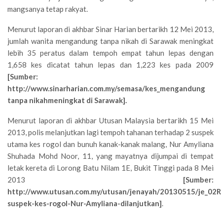
mangsanya tetap rakyat.
Menurut laporan di akhbar Sinar Harian bertarikh 12 Mei 2013,
jumlah wanita mengandung tanpa nikah di Sarawak meningkat
lebih 35 peratus dalam tempoh empat tahun lepas dengan
1,658 kes dicatat tahun lepas dan 1,223 kes pada 2009
[Sumber:
http://www.sinarharian.com.my/semasa/kes_mengandung
tanpa nikahmeningkat di Sarawak].
Menurut laporan di akhbar Utusan Malaysia bertarikh 15 Mei
2013, polis melanjutkan lagi tempoh tahanan terhadap 2 suspek
utama kes rogol dan bunuh kanak-kanak malang, Nur Amyliana
Shuhada Mohd Noor, 11, yang mayatnya dijumpai di tempat
letak kereta di Lorong Batu Nilam 1E, Bukit Tinggi pada 8 Mei
2013
[Sumber:
http://www.utusan.com.my/utusan/jenayah/20130515/je_02
suspek-kes-rogol-Nur-Amyliana-dilanjutkan]
.