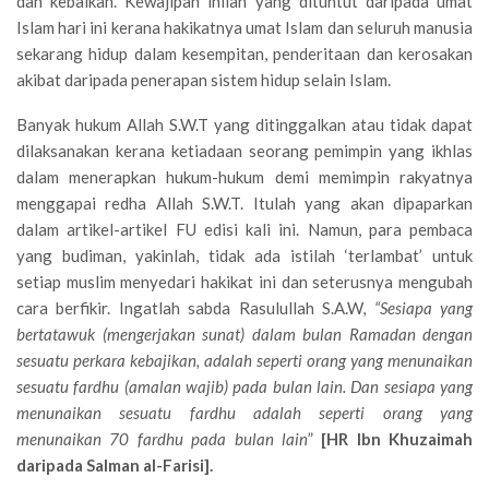
dan kebaikan. Kewajipan inilah yang dituntut daripada umat
Islam hari ini kerana hakikatnya umat Islam dan seluruh manusia
sekarang hidup dalam kesempitan, penderitaan dan kerosakan
akibat daripada penerapan sistem hidup selain Islam.
Banyak hukum Allah S.W.T yang ditinggalkan atau tidak dapat
dilaksanakan kerana ketiadaan seorang pemimpin yang ikhlas
dalam menerapkan hukum-hukum demi memimpin rakyatnya
menggapai redha Allah S.W.T. Itulah yang akan dipaparkan
dalam artikel-artikel FU edisi kali ini. Namun, para pembaca
yang budiman, yakinlah, tidak ada istilah ‘terlambat’ untuk
setiap muslim menyedari hakikat ini dan seterusnya mengubah
cara berfikir. Ingatlah sabda Rasulullah S.A.W,
“Sesiapa yang
bertatawuk (mengerjakan sunat) dalam bulan Ramadan dengan
sesuatu perkara kebajikan, adalah seperti orang yang menunaikan
sesuatu fardhu (amalan wajib) pada bulan lain. Dan sesiapa yang
menunaikan sesuatu fardhu adalah seperti orang yang
menunaikan 70 fardhu pada bulan lain
”
[HR Ibn Khuzaimah
daripada Salman al-Farisi].