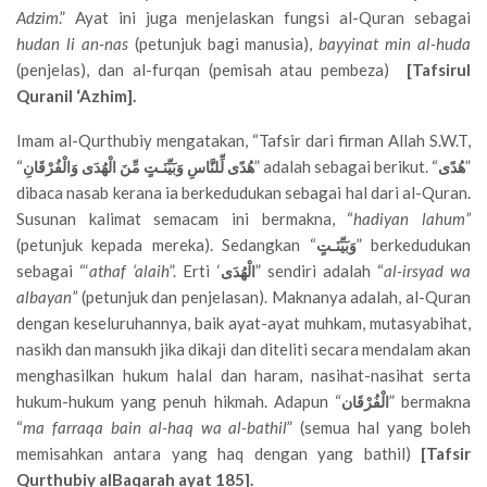
Adzim
.” Ayat ini juga menjelaskan fungsi al-Quran sebagai
hudan li an-nas
(petunjuk bagi manusia),
bayyinat min al-huda
(penjelas), dan al-furqan (pemisah atau pembeza)
[Tafsirul
Quranil ‘Azhim].
Imam al-Qurthubiy mengatakan, “Tafsir dari firman Allah S.W.T,
“
” adalah sebagai berikut. “
”
هُدًى
هُدًى لِّلنَّاسِ وَبَيِّنَـتٍ مِّنَ الْهُدَى وَالْفُرْقَانِ
dibaca nasab kerana ia berkedudukan sebagai hal dari al-Quran.
Susunan kalimat semacam ini bermakna, “
hadiyan lahum”
(petunjuk kepada mereka). Sedangkan “
” berkedudukan
وَبَيِّنَـتٍ
sebagai “‘
athaf ‘alaih
”. Erti ‘
” sendiri adalah “
al-irsyad wa
الْهُدَى
albayan”
(petunjuk dan penjelasan). Maknanya adalah, al-Quran
dengan keseluruhannya, baik ayat-ayat muhkam, mutasyabihat,
nasikh dan mansukh jika dikaji dan diteliti secara mendalam akan
menghasilkan hukum halal dan haram, nasihat-nasihat serta
hukum-hukum yang penuh hikmah. Adapun “
” bermakna
الْفُرْقَان
“
ma farraqa bain al-haq wa al-bathil
” (semua hal yang boleh
memisahkan antara yang haq dengan yang bathil)
[Tafsir
Qurthubiy alBaqarah ayat 185].