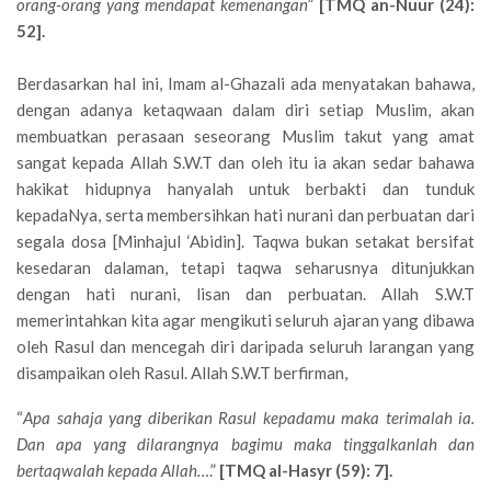
orang-orang yang mendapat kemenangan
”
[TMQ an-Nuur (24):
52].
Berdasarkan hal ini, Imam al-Ghazali ada menyatakan bahawa,
dengan adanya ketaqwaan dalam diri setiap Muslim, akan
membuatkan perasaan seseorang Muslim takut yang amat
sangat kepada Allah S.W.T dan oleh itu ia akan sedar bahawa
hakikat hidupnya hanyalah untuk berbakti dan tunduk
kepadaNya, serta membersihkan hati nurani dan perbuatan dari
segala dosa [Minhajul ‘Abidin]. Taqwa bukan setakat bersifat
kesedaran dalaman, tetapi taqwa seharusnya ditunjukkan
dengan hati nurani, lisan dan perbuatan. Allah S.W.T
memerintahkan kita agar mengikuti seluruh ajaran yang dibawa
oleh Rasul dan mencegah diri daripada seluruh larangan yang
disampaikan oleh Rasul. Allah S.W.T berfirman,
“
Apa sahaja yang diberikan Rasul kepadamu maka terimalah ia.
Dan apa yang dilarangnya bagimu maka tinggalkanlah dan
bertaqwalah kepada Allah…
.”
[TMQ al-Hasyr (59): 7].