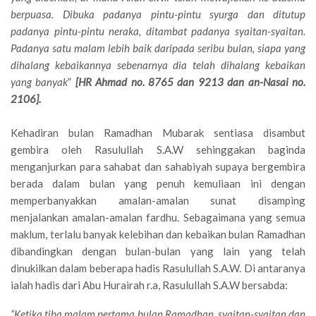
berpuasa. Dibuka padanya pintu-pintu syurga dan ditutup
padanya pintu-pintu neraka, ditambat padanya syaitan-syaitan.
Padanya satu malam lebih baik daripada seribu bulan, siapa yang
dihalang kebaikannya sebenarnya dia telah dihalang kebaikan
yang banyak
”
[HR Ahmad no. 8765 dan 9213 dan an-Nasai no.
2106].
Kehadiran bulan Ramadhan Mubarak sentiasa disambut
gembira oleh Rasulullah S.A.W sehinggakan baginda
menganjurkan para sahabat dan sahabiyah supaya bergembira
berada dalam bulan yang penuh kemuliaan ini dengan
memperbanyakkan amalan-amalan sunat disamping
menjalankan amalan-amalan fardhu. Sebagaimana yang semua
maklum, terlalu banyak kelebihan dan kebaikan bulan Ramadhan
dibandingkan dengan bulan-bulan yang lain yang telah
dinukilkan dalam beberapa hadis Rasulullah S.A.W. Di antaranya
ialah hadis dari Abu Hurairah r.a, Rasulullah S.A.W bersabda:
“Ketika tiba malam pertama bulan Ramadhan, syaitan-syaitan dan