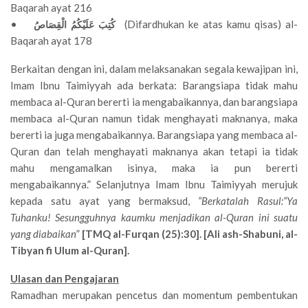
Baqarah ayat 216
•
(Difardhukan ke atas kamu qisas) al-
كُتِبَ عَلَيْكُمُ الْقِصَاصُ
Baqarah ayat 178
Berkaitan dengan ini, dalam melaksanakan segala kewajipan ini,
Imam Ibnu Taimiyyah ada berkata: Barangsiapa tidak mahu
membaca al-Quran bererti ia mengabaikannya, dan barangsiapa
membaca al-Quran namun tidak menghayati maknanya, maka
bererti ia juga mengabaikannya. Barangsiapa yang membaca al-
Quran dan telah menghayati maknanya akan tetapi ia tidak
mahu mengamalkan isinya, maka ia pun bererti
mengabaikannya.” Selanjutnya Imam Ibnu Taimiyyah merujuk
kepada satu ayat yang bermaksud,
“Berkatalah Rasul:“Ya
Tuhanku! Sesungguhnya kaumku menjadikan al-Quran ini suatu
yang diabaikan
”
[TMQ al-Furqan (25):30]. [Ali ash-Shabuni, al-
Tibyan fi Ulum al-Quran].
Ulasan dan Pengajaran
Ramadhan merupakan pencetus dan momentum pembentukan