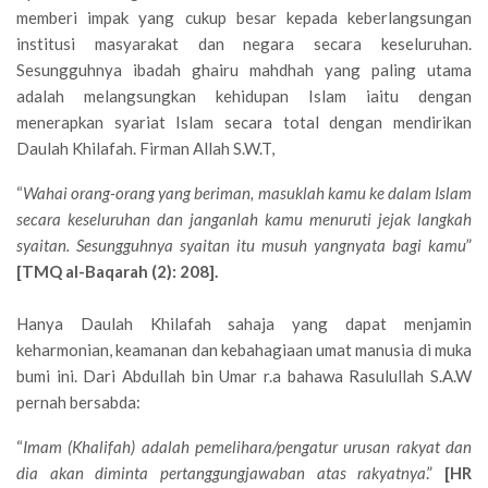
memberi impak yang cukup besar kepada keberlangsungan
institusi masyarakat dan negara secara keseluruhan.
Sesungguhnya ibadah ghairu mahdhah yang paling utama
adalah melangsungkan kehidupan Islam iaitu dengan
menerapkan syariat Islam secara total dengan mendirikan
Daulah Khilafah. Firman Allah S.W.T,
“
Wahai orang-orang yang beriman, masuklah kamu ke dalam Islam
secara keseluruhan dan janganlah kamu menuruti jejak langkah
syaitan. Sesungguhnya syaitan itu musuh yangnyata bagi kamu
”
[TMQ al-Baqarah (2): 208].
Hanya Daulah Khilafah sahaja yang dapat menjamin
keharmonian, keamanan dan kebahagiaan umat manusia di muka
bumi ini. Dari Abdullah bin Umar r.a bahawa Rasulullah S.A.W
pernah bersabda:
“
Imam (Khalifah) adalah pemelihara/pengatur urusan rakyat dan
dia akan diminta pertanggungjawaban atas rakyatnya
.”
[HR