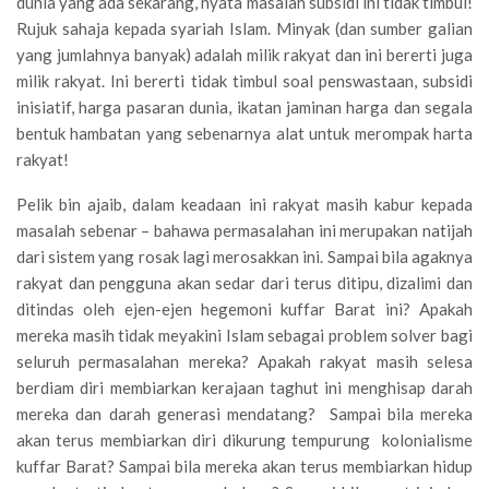
dunia yang ada sekarang, nyata masalah subsidi ini tidak timbul!
Rujuk sahaja kepada syariah Islam. Minyak (dan sumber galian
yang jumlahnya banyak) adalah milik rakyat dan ini bererti juga
milik rakyat. Ini bererti tidak timbul soal penswastaan, subsidi
inisiatif, harga pasaran dunia, ikatan jaminan harga dan segala
bentuk hambatan yang sebenarnya alat untuk merompak harta
rakyat!
Pelik bin ajaib, dalam keadaan ini rakyat masih kabur kepada
masalah sebenar – bahawa permasalahan ini merupakan natijah
dari sistem yang rosak lagi merosakkan ini. Sampai bila agaknya
rakyat dan pengguna akan sedar dari terus ditipu, dizalimi dan
ditindas oleh ejen-ejen hegemoni kuffar Barat ini? Apakah
mereka masih tidak meyakini Islam sebagai problem solver bagi
seluruh permasalahan mereka? Apakah rakyat masih selesa
berdiam diri membiarkan kerajaan taghut ini menghisap darah
mereka dan darah generasi mendatang? Sampai bila mereka
akan terus membiarkan diri dikurung tempurung kolonialisme
kuffar Barat? Sampai bila mereka akan terus membiarkan hidup