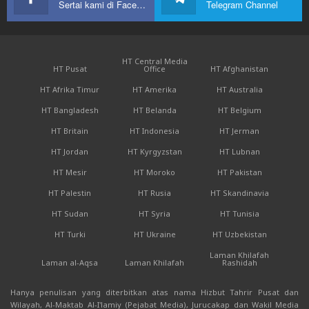
Sertai kami di Facebook
Telegram Channel
HT Central Media
HT Pusat
Office
HT Afghanistan
HT Afrika Timur
HT Amerika
HT Australia
HT Bangladesh
HT Belanda
HT Belgium
HT Britain
HT Indonesia
HT Jerman
HT Jordan
HT Kyrgyzstan
HT Lubnan
HT Mesir
HT Moroko
HT Pakistan
HT Palestin
HT Rusia
HT Skandinavia
HT Sudan
HT Syria
HT Tunisia
HT Turki
HT Ukraine
HT Uzbekistan
Laman Khilafah
Laman al-Aqsa
Laman Khilafah
Rashidah
Hanya penulisan yang diterbitkan atas nama Hizbut Tahrir Pusat dan
Wilayah, Al-Maktab Al-I'lamiy (Pejabat Media), Jurucakap dan Wakil Media