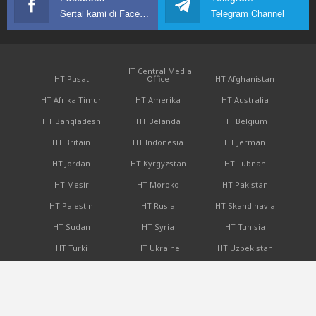
Sertai kami di Facebook
Telegram Channel
HT Central Media
HT Pusat
Office
HT Afghanistan
HT Afrika Timur
HT Amerika
HT Australia
HT Bangladesh
HT Belanda
HT Belgium
HT Britain
HT Indonesia
HT Jerman
HT Jordan
HT Kyrgyzstan
HT Lubnan
HT Mesir
HT Moroko
HT Pakistan
HT Palestin
HT Rusia
HT Skandinavia
HT Sudan
HT Syria
HT Tunisia
HT Turki
HT Ukraine
HT Uzbekistan
Laman Khilafah
Laman al-Aqsa
Laman Khilafah
Rashidah
Hanya penulisan yang diterbitkan atas nama Hizbut Tahrir Pusat dan