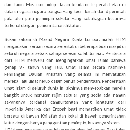
dan kaum Muslimin hidup dalam keadaan terpecah-belah di
dalam negara-negara bangsa yang kecil, lemah dan diperintah
pula oleh para pemimpin sekular yang sebahagian besarnya
terkenal dengan pemerintahan diktator.
Bukan sahaja di Masjid Negara Kuala Lumpur, malah HTM
mengadakan seruan secara serentak di beberapa buah masjid di
seluruh negara sebaik sahaja selesai solat Jumaat. Pembicara
dari HTM menyeru dan mengingatkan umat Islam bahawa
genap 87 tahun yang lalu, umat Islam secara rasminya
kehilangan Daulah Khilafah yang selama ini menyatukan
mereka, lalu umat hidup dalam penuh penderitaan. Penderitaan
umat Islam di seluruh dunia ini akhirnya menyebabkan mereka
bangkit untuk menukar rejim sekular yang sedia ada, namun
sayangnya terdapat campurtangan yang langsung dari
imperialis Amerika dan Eropah bagi memastikan umat tidak
bersatu di bawah Khilafah dan kekal di bawah pemerintahan
kufur dengan hanya penggantian pemimpin, bukannya sistem.
HTM menyeru agar umat Islam sedar akan kejahatan Barat dan