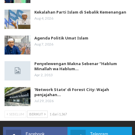
Kekalahan Parti Islam di Sebalik Kemenangan
Aug 4, 2026
Agenda Politik Umat Islam
Aug 7, 2026
Penyelewengan Makna Sebenar “Hablum
Minallah wa Hablum…
Apr 2, 2013
‘Network State’ di Forest City: Wajah
penjajahan…
Jul 29, 2026
SEBELUM
BERIKUT
1 dari 1,367
Facebook
Telegram