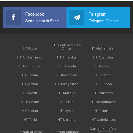
Facebook
Telegram
Sertai kami di Facebook
Telegram Channel
HT Central Media
HT Pusat
Office
HT Afghanistan
HT Afrika Timur
HT Amerika
HT Australia
HT Bangladesh
HT Belanda
HT Belgium
HT Britain
HT Indonesia
HT Jerman
HT Jordan
HT Kyrgyzstan
HT Lubnan
HT Mesir
HT Moroko
HT Pakistan
HT Palestin
HT Rusia
HT Skandinavia
HT Sudan
HT Syria
HT Tunisia
HT Turki
HT Ukraine
HT Uzbekistan
Laman Khilafah
Laman al-Aqsa
Laman Khilafah
Rashidah