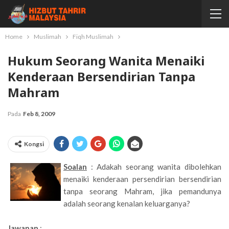
Home
Muslimah
Fiqh Muslimah
Hukum Seorang Wanita Menaiki
Kenderaan Bersendirian Tanpa
Mahram
Pada
Feb 8, 2009
Kongsi
Soalan
: Adakah seorang wanita dibolehkan
menaiki kenderaan persendirian bersendirian
tanpa seorang Mahram, jika pemandunya
adalah seorang kenalan keluarganya?
Jawapan
: