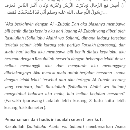
أَنْ أَسِيرَ مَعَ الرِّجَالِ وَذَكَرْتُ الزُّبَيْرَ وَغَيْرَتَهُ وَكَانَ أَغْيَرَ النَّاسِ فَعَرَفَ
رَسُولُ اللَّهِ صلى الله عليه وسلم أَنِّي قَدْ اسْتَحْيَيْتُ فَمَضَى ….
“
Aku berkahwin dengan Al –Zubair. Dan aku biasanya membawa
biji benih diatas kepala aku dari ladang Al-Zubair yang diberi oleh
Rasulullah (Sallallahu Alaihi wa Sallam), dimana ladang tersebut
terletak sejauh lebih kurang satu pertiga Farsakh (parasang), dan
suatu hari ketika aku membawa biji benih diatas kepalaku, aku
bertemu dengan Rasulullah berserta dengan beberapa lelaki Ansar,
beliau memanggil aku dan menyuruh aku menunggang
dibelakangnya. Aku merasa malu untuk berjalan bersama –sama
dengan lelaki-lelaki tersebut dan aku teringat Al-Zubair seorang
yang cemburu, jadi Rasulullah (Sallallahu Alaihi wa Sallam)
mengetahui bahawa aku malu, lalu beliau berjalan bersama
.”
(Farsakh (parasang) adalah lebih kurang 3 batu iaitu lebih
kurang 5.5 kilometer).
Pemahaman dari hadis ini adalah seperti berikut:
Rasulullah (
Sallallahu Alaihi wa Sallam
) membenarkan Asma