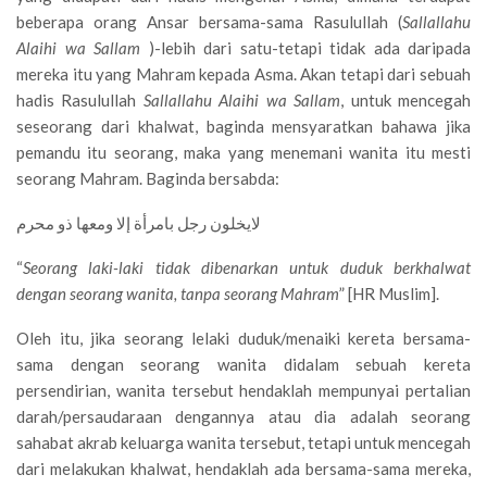
beberapa orang Ansar bersama-sama Rasulullah (
Sallallahu
Alaihi wa Sallam
)-lebih dari satu-tetapi tidak ada daripada
mereka itu yang Mahram kepada Asma. Akan tetapi dari sebuah
hadis Rasulullah
Sallallahu Alaihi wa Sallam
, untuk mencegah
seseorang dari khalwat, baginda mensyaratkan bahawa jika
pemandu itu seorang, maka yang menemani wanita itu mesti
seorang Mahram. Baginda bersabda:
لايخلون رجل بامرأة إلا ومعها ذو محرم
“
Seorang laki-laki tidak dibenarkan untuk duduk berkhalwat
dengan seorang wanita, tanpa seorang Mahram
” [HR Muslim].
Oleh itu, jika seorang lelaki duduk/menaiki kereta bersama-
sama dengan seorang wanita didalam sebuah kereta
persendirian, wanita tersebut hendaklah mempunyai pertalian
darah/persaudaraan dengannya atau dia adalah seorang
sahabat akrab keluarga wanita tersebut, tetapi untuk mencegah
dari melakukan khalwat, hendaklah ada bersama-sama mereka,