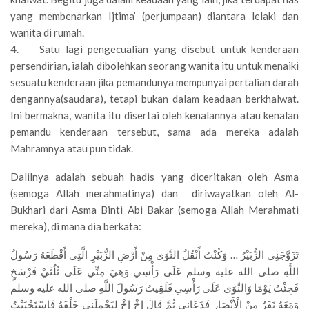
yang membenarkan Ijtima’ (perjumpaan) diantara lelaki dan
wanita di rumah.
4. Satu lagi pengecualian yang disebut untuk kenderaan
persendirian, ialah dibolehkan seorang wanita itu untuk menaiki
sesuatu kenderaan jika pemandunya mempunyai pertalian darah
dengannya(saudara), tetapi bukan dalam keadaan berkhalwat.
Ini bermakna, wanita itu disertai oleh kenalannya atau kenalan
pemandu kenderaan tersebut, sama ada mereka adalah
Mahramnya atau pun tidak.
Dalilnya adalah sebuah hadis yang diceritakan oleh Asma
(semoga Allah merahmatinya) dan diriwayatkan oleh Al-
Bukhari dari Asma Binti Abi Bakar (semoga Allah Merahmati
mereka), di mana dia berkata:
تَزَوَّجَنِي الزُّبَيْرُ … وَكُنْتُ أَنْقُلُ النَّوَى مِنْ أَرْضِ الزُّبَيْرِ الَّتِي أَقْطَعَهُ رَسُولُ
اللَّهِ صلى الله عليه وسلم عَلَى رَأْسِي وَهِيَ مِنِّي عَلَى ثُلُثَيْ فَرْسَخٍ
فَجِئْتُ يَوْمًا وَالنَّوَى عَلَى رَأْسِي فَلَقِيتُ رَسُولَ اللَّهِ صلى الله عليه وسلم
وَمَعَهُ نَفَرٌ مِنْ الْأَنْصَارِ فَدَعَانِي ثُمَّ قَالَ إِخْ إِخْ لِيَحْمِلَنِي خَلْفَهُ فَاسْتَحْيَيْتُ