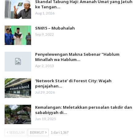
Skandal Tabung Haji: Amanah Umat yang Jatuh
ke Tangan…
Aug 1, 2026
SN615 – Mubahalah
Sep 9, 2022
Penyelewengan Makna Sebenar “Hablum
Minallah wa Hablum…
Apr 2, 2013
‘Network State’ di Forest City: Wajah
penjajahan…
Jul 29, 2026
Kemalangan: Meletakkan persoalan takdir dan
sababiyyah di…
Jun 19, 2025
SEBELUM
BERIKUT
1 dari 1,367