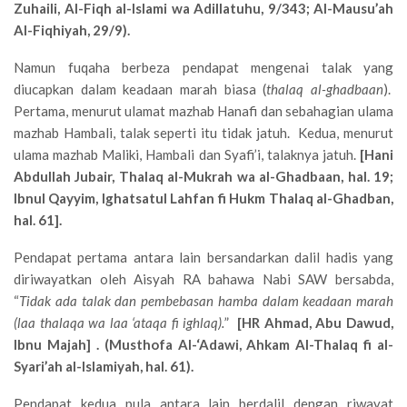
Zuhaili, Al-Fiqh al-Islami wa Adillatuhu, 9/343; Al-Mausu’ah
Al-Fiqhiyah, 29/9).
Namun fuqaha berbeza pendapat mengenai talak yang
diucapkan dalam keadaan marah biasa (
thalaq al-ghadbaan
).
Pertama, menurut ulamat mazhab Hanafi dan sebahagian ulama
mazhab Hambali, talak seperti itu tidak jatuh. Kedua, menurut
ulama mazhab Maliki, Hambali dan Syafi’i, talaknya jatuh.
[Hani
Abdullah Jubair, Thalaq al-Mukrah wa al-Ghadbaan, hal. 19;
Ibnul Qayyim, Ighatsatul Lahfan fi Hukm Thalaq al-Ghadban,
hal. 61].
Pendapat pertama antara lain bersandarkan dalil hadis yang
diriwayatkan oleh Aisyah RA bahawa Nabi SAW bersabda,
“
Tidak ada talak dan pembebasan hamba dalam keadaan marah
(laa thalaqa wa laa ‘ataqa fi ighlaq).
”
[HR Ahmad, Abu Dawud,
Ibnu Majah] . (Musthofa Al-‘Adawi, Ahkam Al-Thalaq fi al-
Syari’ah al-Islamiyah, hal. 61).
Pendapat kedua pula antara lain berdalil dengan riwayat