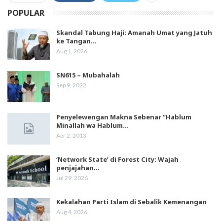
POPULAR
Skandal Tabung Haji: Amanah Umat yang Jatuh
ke Tangan…
Aug 1, 2026
SN615 – Mubahalah
Sep 9, 2022
Penyelewengan Makna Sebenar “Hablum
Minallah wa Hablum…
Apr 2, 2013
‘Network State’ di Forest City: Wajah
penjajahan…
Jul 29, 2026
Kekalahan Parti Islam di Sebalik Kemenangan
Aug 4, 2026