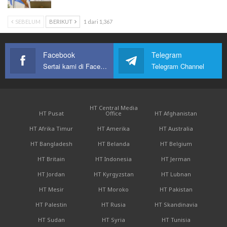
SEBELUM
BERIKUT
1 dari 1,367
Facebook
Telegram
Sertai kami di Facebook
Telegram Channel
HT Central Media
HT Pusat
Office
HT Afghanistan
HT Afrika Timur
HT Amerika
HT Australia
HT Bangladesh
HT Belanda
HT Belgium
HT Britain
HT Indonesia
HT Jerman
HT Jordan
HT Kyrgyzstan
HT Lubnan
HT Mesir
HT Moroko
HT Pakistan
HT Palestin
HT Rusia
HT Skandinavia
HT Sudan
HT Syria
HT Tunisia