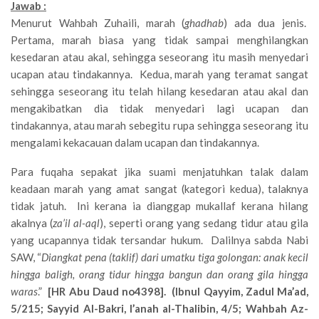
Jawab :
Menurut Wahbah Zuhaili, marah (
ghadhab
) ada dua jenis.
Pertama, marah biasa yang tidak sampai menghilangkan
kesedaran atau akal, sehingga seseorang itu masih menyedari
ucapan atau tindakannya. Kedua, marah yang teramat sangat
sehingga seseorang itu telah hilang kesedaran atau akal dan
mengakibatkan dia tidak menyedari lagi ucapan dan
tindakannya, atau marah sebegitu rupa sehingga seseorang itu
mengalami kekacauan dalam ucapan dan tindakannya.
Para fuqaha sepakat jika suami menjatuhkan talak dalam
keadaan marah yang amat sangat (kategori kedua), talaknya
tidak jatuh. Ini kerana ia dianggap mukallaf kerana hilang
akalnya (
za’il al-aql
), seperti orang yang sedang tidur atau gila
yang ucapannya tidak tersandar hukum. Dalilnya sabda Nabi
SAW, “
Diangkat pena (taklif) dari umatku tiga golongan: anak kecil
hingga baligh, orang tidur hingga bangun dan orang gila hingga
waras
.”
[HR Abu Daud no4398].
(Ibnul Qayyim, Zadul Ma’ad,
5/215; Sayyid Al-Bakri, I’anah al-Thalibin, 4/5; Wahbah Az-