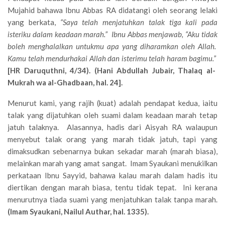
Mujahid bahawa Ibnu Abbas RA didatangi oleh seorang lelaki
yang berkata,
“Saya telah menjatuhkan talak tiga kali pada
isteriku dalam keadaan marah.” Ibnu Abbas menjawab, “Aku tidak
boleh menghalalkan untukmu apa yang diharamkan oleh Allah.
Kamu telah mendurhakai Allah dan isterimu telah haram bagimu.”
[HR Daruquthni, 4/34). (Hani Abdullah Jubair, Thalaq al-
Mukrah wa al-Ghadbaan, hal. 24].
Menurut kami, yang rajih (kuat) adalah pendapat kedua, iaitu
talak yang dijatuhkan oleh suami dalam keadaan marah tetap
jatuh talaknya. Alasannya, hadis dari Aisyah RA walaupun
menyebut talak orang yang marah tidak jatuh, tapi yang
dimaksudkan sebenarnya bukan sekadar marah (marah biasa),
melainkan marah yang amat sangat. Imam Syaukani menukilkan
perkataan Ibnu Sayyid, bahawa kalau marah dalam hadis itu
diertikan dengan marah biasa, tentu tidak tepat. Ini kerana
menurutnya tiada suami yang menjatuhkan talak tanpa marah.
(Imam Syaukani, Nailul Authar, hal. 1335).