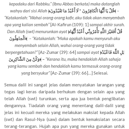
kepadaku dari Rabbku.” (Ibnu Abbas berkata) maka datanglah
wahyu dari sisi Allah
﴿قُلْ يَا أَيُّهَا الْكافِرُونَ * لَا أَعْبُدُ مَا تَعْبُدُونَ﴾
–
“Katakanlah: “Wahai orang-orang kafir, aku tidak akan menyembah
apa yang kalian sembah”
[Al-Kafirun (109): 1]
sampai akhir surah.
Dan Allah (swt) menurunkan ayat
﴿قُلْ أَفَغَيْرَ اللَّهِ تَأْمُرُونِّي أَعْبُدُ أَيُّهَا
الْجاهِلُونَ﴾
– “Katakanlah: “Maka apakah kamu menyuruh aku
menyembah selain Allah, wahai orang-orang yang tidak
berpengetahuan?”
[Az-Zumar (39): 64]
sampai ayat
﴿بَلِ اللَّهَ فَاعْبُدْ
وَكُنْ مِنَ الشَّاكِرِينَ﴾
–
“Kerana itu, maka hendaklah Allah sahaja
yang kamu sembah dan hendaklah kamu termasuk orang-orang
yang bersyukur”
[Az-Zumar (39): 66]…] Selesai.
Semua dalil ini sangat jelas dalam menyatakan larangan yang
tegas lagi keras daripada berhukum dengan selain apa yang
telah Allah (swt) turunkan, serta apa jua bentuk penglibatan
dengannya. Tiadalah orang yang menentang dalil-dalil yang
jelas ini kecuali mereka yang melakukan maksiat kepada Allah
(swt) dan Rasul-Nya (saw) dalam bentuk kemaksiatan secara
terang-terangan. Hujah apa pun yang mereka gunakan untuk