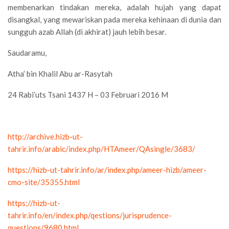
membenarkan tindakan mereka, adalah hujah yang dapat
disangkal, yang mewariskan pada mereka kehinaan di dunia dan
sungguh azab Allah (di akhirat) jauh lebih besar.
Saudaramu,
Atha’ bin Khalil Abu ar-Rasytah
24 Rabi’uts Tsani 1437 H – 03 Februari 2016 M
http://archive.hizb-ut-
tahrir.info/arabic/index.php/HTAmeer/QAsingle/3683/
https://hizb-ut-tahrir.info/ar/index.php/ameer-hizb/ameer-
cmo-site/35355.html
https://hizb-ut-
tahrir.info/en/index.php/qestions/jurisprudence-
questions/9680.html