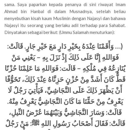
sama. Saya paparkan kepada penanya di sini riwayat Imam
Ahmad bin Hanbal di dalam Musnadnya, setelah beliau
menyebutkan kisah kaum Muslimin dengan Najasyi dan bahawa
Najasyi itu seorang yang berlaku adil terhadap para Sahabat.
Dinyatakan sebagai berikut: (Ummu Salamah menuturkan):
وَأَقَمْنَا عِنْدَهُ بِخَيْرِ دَارٍ مَعَ خَيْرِ جَارٍ. قَالَتْ:
(…
فَوَاللهِ إِنَّا عَلَى ذَلِكَ إِذْ نَزَلَ بِهِ – يَعْنِي مَنْ
يُنَازِعُهُ فِي مُلْكِهِ – قَالَت: فَوَاللهِ مَا عَلِمْنَا حُزْنًا
قَطُّ كَانَ أَشَدَّ مِنْ حُزْنٍ حَزِنَّاهُ عِنْدَ ذَلِكَ، تَخَوُّفًا
أَنْ يَظْهَرَ ذَلِكَ عَلَى النَّجَاشِيِّ، فَيَأْتِيَ رَجُلٌ لَا
يَعْرِفُ مِنْ حَقِّنَا مَا كَانَ النَّجَاشِيُّ يَعْرِفُ مِنْهُ.
قَالَتْ: وَسَارَ النَّجَاشِيُّ وَبَيْنَهُمَا عُرْضُ النِّيلِ،
مَنْ رَجُلٌ
:
قَالَتْ: فَقَالَ أَصْحَابُ رَسُولِ اللهِ ﷺ