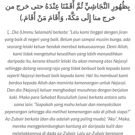
بِظُهُورِ النَّجَاشِيِّ ثُمَّ أَقَمْنَا عِنْدَهُ حتى خرج من
خرج منا إِلَى مَكَّةَ، وَأَقَامَ مَنْ أَقَامَ.)
[
…Dia (Ummu Salamah) berkata: “Lalu kami tinggal dengan jiran
yang baik di negeri yang baik. Belum pun sampai musim bunga, ada
seorang lelaki keluar hendak merebut kekuasaannya. Demi Allah,
kami tidak mengetahui kesedihan yang lebih menyedihkan
daripada itu, kerana khuatir lelaki itu akan menang atas Najasyi
sehingga datang seorang raja yang tidak berbuat baik kepada kami
seperti Najasyi berbuat baik kepada kami. Hal itu membuat kami
berdoa kepada Allah dan meminta kemenangan untuk Najasyi.
Dan dia (Najasyi) keluar menghadapi musuhnya dengan berjalan
kaki. Maka para Sahabat Rasulullah (saw) berkata antara satu
sama lain: “Siapakah yang mahu keluar dan menyaksikan
peperangan sehingga dia melihat kemenangan ada di pihak siapa?”
Az-Zubair berkata (dan dia adalah yang paling muda): “Aku”. Maka,
mereka menggelembungkan kantung air daripada kulit dan
meletakkannya di dada az-Zubair. Lalu az-Zubair berenang