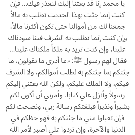
يا محمد إنا قد بعثنا إليك لنعذر فيك… فإن
كنت إنما جئت بهذا الحديث تطلب به مالاً
جمعنا لك من أموالنا حتى تكون أكثرنا مالاً،
وإن كنت إنما تطلب به الشرف فينا سودناك
علينا، وإن كنت تريد به ملكاً ملكناك علينا…
فقال لهم رسول ﷺ: «ما أدري ما تقولون، ما
جئتكم بما جئتكم به لطلب أموالكم، ولا الشرف
فيكم، ولا الملك عليكم، ولكن الله بعثني إليكم
رسولاً وأنزل علي كتابا، وأمرني أن أكون لكم
بشيراً ونذيراً فبلغتكم رسالة ربي، ونصحت لكم
فإن تقبلوا مني ما جئتكم به فهو حظكم في
الدنيا والآخرة، وإن تردوا علي أصبر لأمر الله