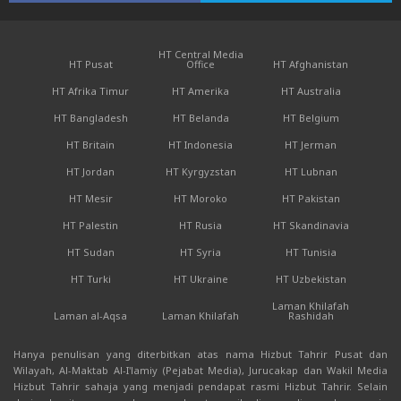
HT Central Media
HT Pusat
Office
HT Afghanistan
HT Afrika Timur
HT Amerika
HT Australia
HT Bangladesh
HT Belanda
HT Belgium
HT Britain
HT Indonesia
HT Jerman
HT Jordan
HT Kyrgyzstan
HT Lubnan
HT Mesir
HT Moroko
HT Pakistan
HT Palestin
HT Rusia
HT Skandinavia
HT Sudan
HT Syria
HT Tunisia
HT Turki
HT Ukraine
HT Uzbekistan
Laman Khilafah
Laman al-Aqsa
Laman Khilafah
Rashidah
Hanya penulisan yang diterbitkan atas nama Hizbut Tahrir Pusat dan
Wilayah, Al-Maktab Al-I'lamiy (Pejabat Media), Jurucakap dan Wakil Media
Hizbut Tahrir sahaja yang menjadi pendapat rasmi Hizbut Tahrir. Selain