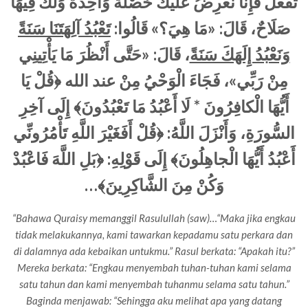
تَفْعَلْ فَإِنَّا نَعْرِضُ عَلَيْكَ خَصْلَةً وَاحِدَةً وَلَكَ فِيهَا
تَعْبُدُ آلِهَتَنَا سَنَةً
:
صَلَاحٌ، قَالَ: «مَا هِيَ؟» قَالُوا
وَنَعْبُدُ إِلَهَكَ سَنَةً
، قَالَ: «حَتَّى أَنْظُرَ مَا يَأْتِينِي
مِنْ رَبِّي»، فَجَاءَ الْوَحْيُ مِنْ عند الله ﴿قُلْ يَا
أَيُّهَا الْكافِرُونَ * لَا أَعْبُدُ مَا تَعْبُدُونَ﴾ إِلَى آخِرِ
﴿قُلْ أَفَغَيْرَ اللَّهِ تَأْمُرُونِّي
:
السُّورَةِ، وَأَنْزَلَ اللَّهُ
﴿بَلِ اللَّهَ فَاعْبُدْ
:
أَعْبُدُ أَيُّهَا الْجاهِلُونَ﴾ إِلَى قَوْلِهِ
…
وَكُنْ مِنَ الشَّاكِرِينَ﴾
“Bahawa Quraisy memanggil Rasulullah (saw)…“Maka jika engkau
tidak melakukannya, kami tawarkan kepadamu satu perkara dan
di dalamnya ada kebaikan untukmu.” Rasul berkata: “Apakah itu?”
Mereka berkata: “Engkau menyembah tuhan-tuhan kami selama
satu tahun dan kami menyembah tuhanmu selama satu tahun.”
Baginda menjawab: “Sehingga aku melihat apa yang datang