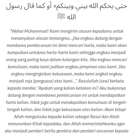
حتى يحكم الله بيني وبينكم» أو كما قال رسول
الله ﷺ
“Wahai Muhammad! Kami mengirim utusan kepadamu untuk
menanyakan alasan tentangmu…jika engkau datang dengan
membawa pembicaraan ini demi mencari harta, maka kami akan
kumpulkan untukmu harta-harta kami sehingga engkau menjadi
orang yang paling kaya dalam kalangan kita. Jika engkau mencari
kemuliaan, maka kami jadikan engkau pimpinan atas kami. Jika
engkau menginginkan kekuasaan, maka kami angkat engkau
menjadi raja (penguasa) atas kami…”. Rasulullah (saw) berkata
kepada mereka: “Apakah yang kalian katakan ini? Aku bukannya
datang dengan membawa pembicaraan ini untuk mendapatkan
harta kalian, tidak juga untuk mendapatkan kemuliaan di tengah-
tengah kalian, dan tidak juga kekuasaan atas kalian. Akan tetapi
Allah mengutusku kepada kalian sebagai Rasul dan Allah
menurunkan Kitab kepadaku, dan Allah memerintahkanku agar
aku menjadi pemberi berita gembira dan pemberi ancaman kepada