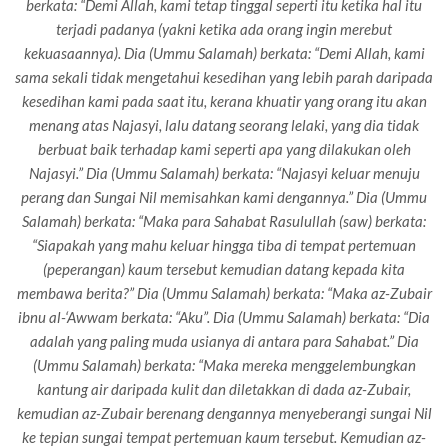
berkata: “Demi Allah, kami tetap tinggal seperti itu ketika hal itu
terjadi padanya (yakni ketika ada orang ingin merebut
kekuasaannya). Dia (Ummu Salamah) berkata: “Demi Allah, kami
sama sekali tidak mengetahui kesedihan yang lebih parah daripada
kesedihan kami pada saat itu, kerana khuatir yang orang itu akan
menang atas Najasyi, lalu datang seorang lelaki, yang dia tidak
berbuat baik terhadap kami seperti apa yang dilakukan oleh
Najasyi.” Dia (Ummu Salamah) berkata: “Najasyi keluar menuju
perang dan Sungai Nil memisahkan kami dengannya.” Dia (Ummu
Salamah) berkata: “Maka para Sahabat Rasulullah (saw) berkata:
“Siapakah yang mahu keluar hingga tiba di tempat pertemuan
(peperangan) kaum tersebut kemudian datang kepada kita
membawa berita?” Dia (Ummu Salamah) berkata: “Maka az-Zubair
ibnu al-‘Awwam berkata: “Aku”. Dia (Ummu Salamah) berkata: “Dia
adalah yang paling muda usianya di antara para Sahabat.” Dia
(Ummu Salamah) berkata: “Maka mereka menggelembungkan
kantung air daripada kulit dan diletakkan di dada az-Zubair,
kemudian az-Zubair berenang dengannya menyeberangi sungai Nil
ke tepian sungai tempat pertemuan kaum tersebut. Kemudian az-