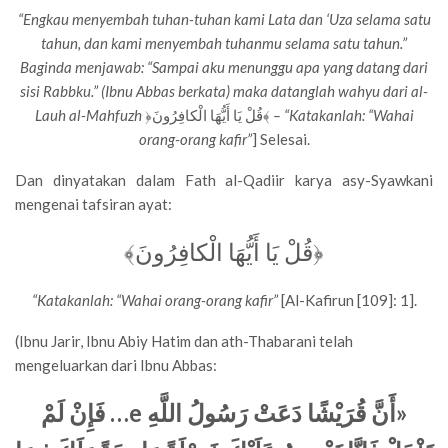
“Engkau menyembah tuhan-tuhan kami Lata dan ‘Uza selama satu
tahun, dan kami menyembah tuhanmu selama satu tahun.”
Baginda menjawab: “Sampai aku menunggu apa yang datang dari
sisi Rabbku.” (Ibnu Abbas berkata) maka datanglah wahyu dari al-
Lauh al-Mahfuzh
﴿قُلْ يَا أَيُّهَا الْكافِرُونَ﴾
– “Katakanlah: “Wahai
orang-orang kafir”
] Selesai.
Dan dinyatakan dalam Fath al-Qadiir karya asy-Syawkani
mengenai tafsiran ayat:
﴿قُلْ يَا أَيُّهَا الْكافِرُونَ﴾
“Katakanlah: “Wahai orang-orang kafir”
[Al-Kafirun [109]: 1].
(Ibnu Jarir, Ibnu Abiy Hatim dan ath-Thabarani telah
mengeluarkan dari Ibnu Abbas:
فَإِنْ لَمْ
…
e
«أَنَّ قُرَيْشًا دَعَتْ رَسُولُ اللَّهِ