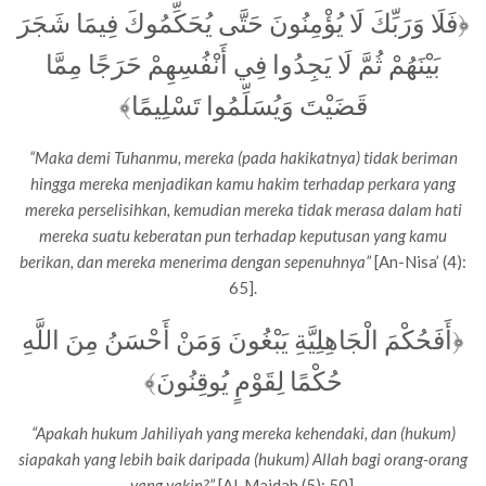
﴿فَلَا وَرَبِّكَ لَا يُؤْمِنُونَ حَتَّى يُحَكِّمُوكَ فِيمَا شَجَرَ
بَيْنَهُمْ ثُمَّ لَا يَجِدُوا فِي أَنْفُسِهِمْ حَرَجًا مِمَّا
قَضَيْتَ وَيُسَلِّمُوا تَسْلِيمًا﴾
“Maka demi Tuhanmu, mereka (pada hakikatnya) tidak beriman
hingga mereka menjadikan kamu hakim terhadap perkara yang
mereka perselisihkan, kemudian mereka tidak merasa dalam hati
mereka suatu keberatan pun terhadap keputusan yang kamu
berikan, dan mereka menerima dengan sepenuhnya”
[An-Nisa’ (4):
65].
﴿أَفَحُكْمَ الْجَاهِلِيَّةِ يَبْغُونَ وَمَنْ أَحْسَنُ مِنَ اللَّهِ
حُكْمًا لِقَوْمٍ يُوقِنُونَ﴾
“Apakah hukum Jahiliyah yang mereka kehendaki, dan (hukum)
siapakah yang lebih baik daripada (hukum) Allah bagi orang-orang
yang yakin?”
[Al-Maidah (5): 50].