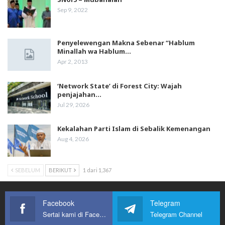
Sep 9, 2022
Penyelewengan Makna Sebenar “Hablum
Minallah wa Hablum…
Apr 2, 2013
‘Network State’ di Forest City: Wajah
penjajahan…
Jul 29, 2026
Kekalahan Parti Islam di Sebalik Kemenangan
Aug 4, 2026
SEBELUM
BERIKUT
1 dari 1,367
Facebook
Telegram
Sertai kami di Facebook
Telegram Channel