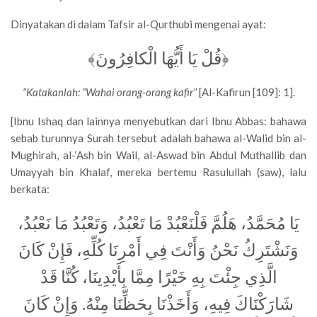
Dinyatakan di dalam Tafsir al-Qurthubi mengenai ayat:
﴿قُلْ يَا أَيُّهَا الْكافِرُونَ﴾
“Katakanlah: “Wahai orang-orang kafir”
[Al-Kafirun [109]: 1].
[Ibnu Ishaq dan lainnya menyebutkan dari Ibnu Abbas: bahawa
sebab turunnya Surah tersebut adalah bahawa al-Walid bin al-
Mughirah, al-‘Ash bin Wail, al-Aswad bin Abdul Muthallib dan
Umayyah bin Khalaf, mereka bertemu Rasulullah (saw), lalu
berkata:
يَا مُحَمَّدُ، هَلُمَّ فَلْنَعْبُدْ مَا تَعْبُدُ، وَتَعْبُدُ مَا نَعْبُدُ،
وَنَشْتَرِكُ نَحْنُ وَأَنْتَ فِي أَمْرِنَا كُلِّهِ، فَإِنْ كَانَ
الَّذِي جِئْتَ بِهِ خَيْرًا مِمَّا بِأَيْدِينَا، كُنَّا قَدْ
شَارَكْنَاكَ فِيهِ، وَأَخَذْنَا بِحَظِّنَا مِنْهُ. وَإِنْ كَانَ