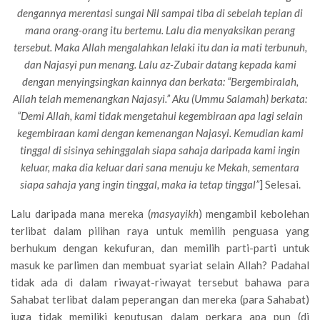
dengannya merentasi sungai Nil sampai tiba di sebelah tepian di
mana orang-orang itu bertemu. Lalu dia menyaksikan perang
tersebut. Maka Allah mengalahkan lelaki itu dan ia mati terbunuh,
dan Najasyi pun menang. Lalu az-Zubair datang kepada kami
dengan menyingsingkan kainnya dan berkata: “Bergembiralah,
Allah telah memenangkan Najasyi.” Aku (Ummu Salamah) berkata:
“Demi Allah, kami tidak mengetahui kegembiraan apa lagi selain
kegembiraan kami dengan kemenangan Najasyi. Kemudian kami
tinggal di sisinya sehinggalah siapa sahaja daripada kami ingin
keluar, maka dia keluar dari sana menuju ke Mekah, sementara
siapa sahaja yang ingin tinggal, maka ia tetap tinggal”
] Selesai.
Lalu daripada mana mereka (
masyayikh
) mengambil kebolehan
terlibat dalam pilihan raya untuk memilih penguasa yang
berhukum dengan kekufuran, dan memilih parti-parti untuk
masuk ke parlimen dan membuat syariat selain Allah? Padahal
tidak ada di dalam riwayat-riwayat tersebut bahawa para
Sahabat terlibat dalam peperangan dan mereka (para Sahabat)
juga tidak memiliki keputusan dalam perkara apa pun (di