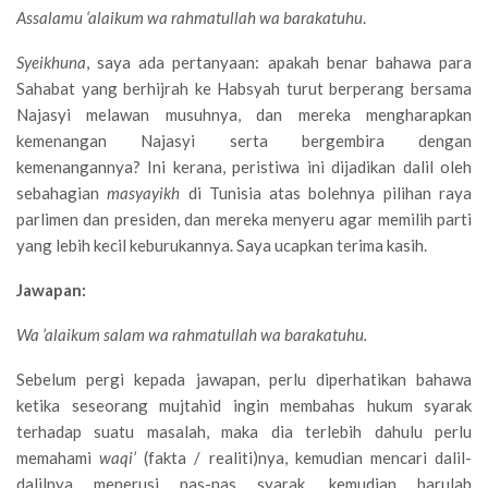
Assalamu ‘alaikum wa rahmatullah wa barakatuhu
.
Syeikhuna
, saya ada pertanyaan: apakah benar bahawa para
Sahabat yang berhijrah ke Habsyah turut berperang bersama
Najasyi melawan musuhnya, dan mereka mengharapkan
kemenangan Najasyi serta bergembira dengan
kemenangannya? Ini kerana, peristiwa ini dijadikan dalil oleh
sebahagian
masyayikh
di Tunisia atas bolehnya pilihan raya
parlimen dan presiden, dan mereka menyeru agar memilih parti
yang lebih kecil keburukannya. Saya ucapkan terima kasih.
Jawapan:
Wa ’alaikum salam wa rahmatullah wa barakatuhu.
Sebelum pergi kepada jawapan, perlu diperhatikan bahawa
ketika seseorang mujtahid ingin membahas hukum syarak
terhadap suatu masalah, maka dia terlebih dahulu perlu
memahami
waqi’
(fakta / realiti)nya, kemudian mencari dalil-
dalilnya menerusi nas-nas syarak, kemudian barulah