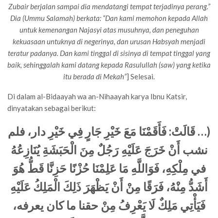
Zubair berjalan sampai dia mendatangi tempat terjadinya perang.”
Dia (Ummu Salamah) berkata: “Dan kami memohon kepada Allah
untuk kemenangan Najasyi atas musuhnya, dan peneguhan
kekuasaan untuknya di negerinya, dan urusan Habsyah menjadi
teratur padanya. Dan kami tinggal di sisinya di tempat tinggal yang
baik, sehinggalah kami datang kepada Rasulullah (saw) yang ketika
itu berada di Mekah”
] Selesai.
Di dalam al-Bidaayah wa an-Nihaayah karya Ibnu Katsir,
dinyatakan sebagai berikut:
قَالَتْ: فَأَقَمْنَا مَعَ خَيْرِ جَارٍ فِي خَيْرِ دار، فلم
…
(
نشب أَنْ خَرَجَ عَلَيْهِ رَجُلٌ مِنَ الْحَبَشَةِ يُنَازِعُهُ
في مِلْكِهِ، فَوَاللَّهِ مَا عَلِمْنَا حُزْنًا حَزِنَّا قَطُّ هُوَ
أَشَدُّ مِنْهُ، فَرَقًا مِنْ أَنْ يَظْهَرَ ذَلِكَ الْمَلِكُ عَلَيْهِ
فَيَأْتِي مَلِكٌ لَا يَعْرِفُ مِنْ حقنا ما كان يعرفه،