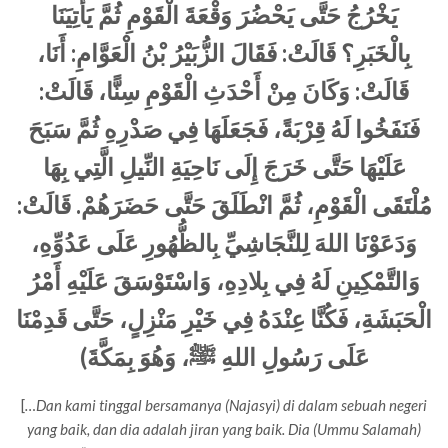
يَخْرُجُ حَتَّى يَحْضُرَ وَقْعَةَ الْقَوْمِ ثُمَّ يَأْتِيَنَا
بِالْخَبَرِ؟ قَالَتْ: فَقَالَ الزُّبَيْرُ بْنُ الْعَوَّامِ: أَنَا،
قَالَتْ: وَكَانَ مِنْ أَحْدَثِ الْقَوْمِ سِنًّا، قَالَتْ:
فَنَفَخُوا لَهُ قِرْبَةً، فَجَعَلَهَا فِي صَدْرِهِ ثُمَّ سَبَحَ
عَلَيْهَا حَتَّى خَرَجَ إِلَى نَاحِيَةِ النِّيلِ الَّتِي بِهَا
مُلْتَقَى الْقَوْمِ، ثُمَّ انْطَلَقَ حَتَّى حَضَرَهُمْ. قَالَتْ:
وَدَعَوْنَا اللهَ لِلنَّجَاشِيِّ بِالظُّهُورِ عَلَى عَدُوِّهِ،
وَالتَّمْكِينِ لَهُ فِي بِلادِهِ، وَاسْتَوْسَقَ عَلَيْهِ أَمْرُ
الْحَبَشَةِ، فَكُنَّا عِنْدَهُ فِي خَيْرِ مَنْزِلٍ، حَتَّى قَدِمْنَا
عَلَى رَسُولِ اللهِ ﷺ، وَهُوَ بِمَكَّةَ)
[
…Dan kami tinggal bersamanya (Najasyi) di dalam sebuah negeri
yang baik, dan dia adalah jiran yang baik. Dia (Ummu Salamah)