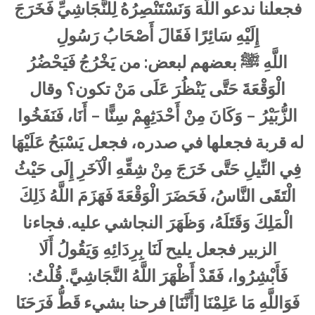
فجعلنا ندعو اللَّهَ وَنَسْتَنْصِرُهُ لِلنَّجَاشِيِّ فَخَرَجَ
إِلَيْهِ سَائِرًا فَقَالَ أَصْحَابُ رَسُولِ
اللَّهِ
ﷺ
بعضهم لبعض: من يَخْرُجُ فَيَحْضُرُ
الْوَقْعَةَ حَتَّى يَنْظُرَ عَلَى مَنْ تكون؟ وقال
الزُّبَيْرُ – وَكَانَ مِنْ أَحْدَثِهِمْ سِنًّا – أَنَا، فَنَفَخُوا
له قربة فجعلها في صدره، فجعل يَسْبَحُ عَلَيْهَا
فِي النِّيلِ حَتَّى خَرَجَ مِنْ شِقِّهِ الْآخَرِ إِلَى حَيْثُ
الْتَقَى النَّاسُ، فَحَضَرَ الْوَقْعَةَ فَهَزَمَ اللَّهُ ذَلِكَ
الْمَلِكَ وَقَتَلَهُ، وَظَهَرَ النجاشي عليه. فجاءنا
الزبير فجعل يليح لَنَا بِرِدَائِهِ وَيَقُولُ أَلَا
فَأَبْشِرُوا، فَقَدْ أَظْهَرَ اللَّهُ النَّجَاشِيَّ. قُلْتُ:
فَوَاللَّهِ مَا عَلِمْنَا [أَنَّنَا] فرحنا بشيء قَطُّ فَرَحَنَا