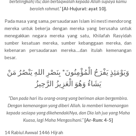
bertelingkah) itu; dan bertaqwalah kepada Allah supaya kamu
beroleh rahmat.”
[Al-Hujurat: ayat 10].
Pada masa yang sama, persaudaraan Islam ini mesti mendorong
mereka untuk bekerja dengan mereka yang berusaha untuk
menegakkan negara mereka yang satu, Khilafah Rasyidah
sumber kesatuan mereka, sumber kebanggaan mereka, dan
kebenaran persaudaraan mereka….dan itulah kemenangan
besar.
وَيَوْمَئِذٍ يَفْرَحُ الْمُؤْمِنُونَ* بِنَصْرِ اللهِ يَنْصُرُ مَنْ
يَشَاءُ وَهُوَ الْعَزِيزُ الرَّحِيزُ
“Dan pada hari itu orang-orang yang beriman akan bergembira.
Dengan kemenangan yang diberi Allah. Ia memberi kemenangan
kepada sesiapa yang dikehendakiNya, dan Dia lah jua yang Maha
Kuasa, lagi Maha Mengasihani.
”
[Ar-Rum: 4-5]
14 Rabiul Awwal 1446 Hijrah