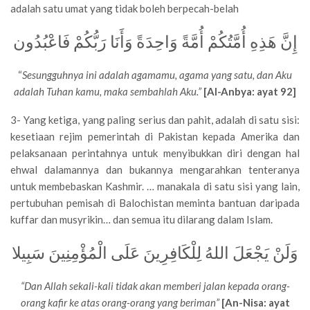
adalah satu umat yang tidak boleh berpecah-belah
إِنَّ هَذِهِ أُمَّتُكُمْ أُمَّةً وَاحِدَةً وَأَنَا رَبُّكُمْ فَاعْبُدُون
“
Sesungguhnya ini adalah agamamu, agama yang satu, dan Aku
adalah Tuhan kamu, maka sembahlah Aku.”
[Al-Anbya: ayat 92]
3- Yang ketiga, yang paling serius dan pahit, adalah di satu sisi:
kesetiaan rejim pemerintah di Pakistan kepada Amerika dan
pelaksanaan perintahnya untuk menyibukkan diri dengan hal
ehwal dalamannya dan bukannya mengarahkan tenteranya
untuk membebaskan Kashmir. … manakala di satu sisi yang lain,
pertubuhan pemisah di Balochistan meminta bantuan daripada
kuffar dan musyrikin… dan semua itu dilarang dalam Islam.
وَلَنْ يَجْعَلَ اللهُ لِلْكَافِرِينَ عَلَى الْمُؤْمِنِينَ سَبِيلا
“Dan Allah sekali-kali tidak akan memberi jalan kepada orang-
orang kafir ke atas orang-orang yang beriman”
[An-Nisa: ayat