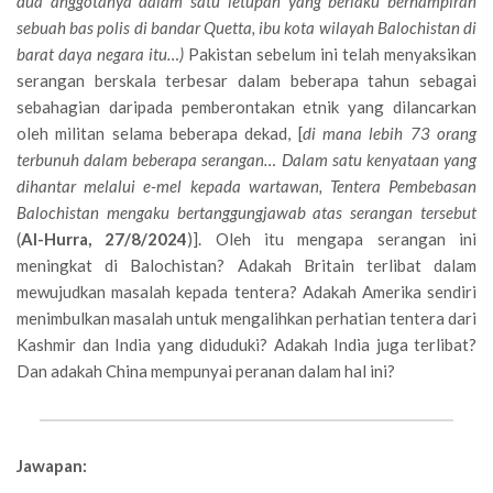
dua anggotanya dalam satu letupan yang berlaku berhampiran
sebuah bas polis di bandar Quetta, ibu kota wilayah Balochistan di
barat daya negara itu…)
Pakistan sebelum ini telah menyaksikan
serangan berskala terbesar dalam beberapa tahun sebagai
sebahagian daripada pemberontakan etnik yang dilancarkan
oleh militan selama beberapa dekad, [
di mana lebih 73 orang
terbunuh dalam beberapa serangan… Dalam satu kenyataan yang
dihantar melalui e-mel kepada wartawan, Tentera Pembebasan
Balochistan mengaku bertanggungjawab atas serangan tersebut
(
Al-Hurra, 27/8/2024
)]. Oleh itu mengapa serangan ini
meningkat di Balochistan? Adakah Britain terlibat dalam
mewujudkan masalah kepada tentera? Adakah Amerika sendiri
menimbulkan masalah untuk mengalihkan perhatian tentera dari
Kashmir dan India yang diduduki? Adakah India juga terlibat?
Dan adakah China mempunyai peranan dalam hal ini?
Jawapan: