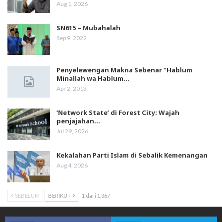
Aug 1, 2026
SN615 – Mubahalah
Sep 9, 2022
Penyelewengan Makna Sebenar “Hablum
Minallah wa Hablum…
Apr 2, 2013
‘Network State’ di Forest City: Wajah
penjajahan…
Jul 29, 2026
Kekalahan Parti Islam di Sebalik Kemenangan
Aug 4, 2026
SEBELUM
BERIKUT
1 dari 1,367