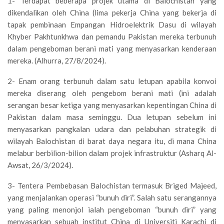
1- Terdapat beberapa projek utama di Balochistan yang
dikendalikan oleh China (lima pekerja China yang bekerja di
tapak pembinaan Empangan Hidroelektrik Dasu di wilayah
Khyber Pakhtunkhwa dan pemandu Pakistan mereka terbunuh
dalam pengeboman berani mati yang menyasarkan kenderaan
mereka. (Alhurra, 27/8/2024).
2- Enam orang terbunuh dalam satu letupan apabila konvoi
mereka diserang oleh pengebom berani mati (ini adalah
serangan besar ketiga yang menyasarkan kepentingan China di
Pakistan dalam masa seminggu. Dua letupan sebelum ini
menyasarkan pangkalan udara dan pelabuhan strategik di
wilayah Balochistan di barat daya negara itu, di mana China
melabur berbilion-bilion dalam projek infrastruktur (Asharq Al-
Awsat, 26/3/2024).
3- Tentera Pembebasan Balochistan termasuk Briged Majeed,
yang menjalankan operasi “bunuh diri”. Salah satu serangannya
yang paling menonjol ialah pengeboman “bunuh diri” yang
menyasarkan sebuah institut China di Universiti Karachi di