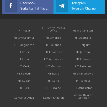
Facebook
Telegram
Sertai kami di Facebook
Telegram Channel
HT Central Media
HT Pusat
Office
HT Afghanistan
HT Afrika Timur
HT Amerika
HT Australia
HT Bangladesh
HT Belanda
HT Belgium
HT Britain
HT Indonesia
HT Jerman
HT Jordan
HT Kyrgyzstan
HT Lubnan
HT Mesir
HT Moroko
HT Pakistan
HT Palestin
HT Rusia
HT Skandinavia
HT Sudan
HT Syria
HT Tunisia
HT Turki
HT Ukraine
HT Uzbekistan
Laman Khilafah
Laman al-Aqsa
Laman Khilafah
Rashidah