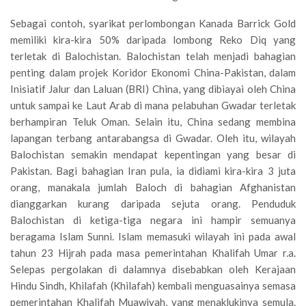
Sebagai contoh, syarikat perlombongan Kanada Barrick Gold
memiliki kira-kira 50% daripada lombong Reko Diq yang
terletak di Balochistan. Balochistan telah menjadi bahagian
penting dalam projek Koridor Ekonomi China-Pakistan, dalam
Inisiatif Jalur dan Laluan (BRI) China, yang dibiayai oleh China
untuk sampai ke Laut Arab di mana pelabuhan Gwadar terletak
berhampiran Teluk Oman. Selain itu, China sedang membina
lapangan terbang antarabangsa di Gwadar. Oleh itu, wilayah
Balochistan semakin mendapat kepentingan yang besar di
Pakistan. Bagi bahagian Iran pula, ia didiami kira-kira 3 juta
orang, manakala jumlah Baloch di bahagian Afghanistan
dianggarkan kurang daripada sejuta orang. Penduduk
Balochistan di ketiga-tiga negara ini hampir semuanya
beragama Islam Sunni. Islam memasuki wilayah ini pada awal
tahun 23 Hijrah pada masa pemerintahan Khalifah Umar r.a.
Selepas pergolakan di dalamnya disebabkan oleh Kerajaan
Hindu Sindh, Khilafah (Khilafah) kembali menguasainya semasa
pemerintahan Khalifah Muawiyah, yang menaklukinya semula.