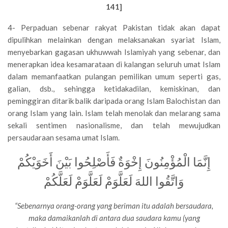
141]
4- Perpaduan sebenar rakyat Pakistan tidak akan dapat
dipulihkan melainkan dengan melaksanakan syariat Islam,
menyebarkan gagasan ukhuwwah Islamiyah yang sebenar, dan
menerapkan idea kesamarataan di kalangan seluruh umat Islam
dalam memanfaatkan pulangan pemilikan umum seperti gas,
galian, dsb., sehingga ketidakadilan, kemiskinan, dan
peminggiran ditarik balik daripada orang Islam Balochistan dan
orang Islam yang lain. Islam telah menolak dan melarang sama
sekali sentimen nasionalisme, dan telah mewujudkan
persaudaraan sesama umat Islam.
إِنَّمَا الْمُؤْمِنُونَ إِخْوَةٌ فَأَصْلِحُوا بَيْنَ أَخَوَيْكُمْ
وَاتَّقُوا اللهَ لَعَلَّوَمْ لَعَلَّوَمْ لَعَلَّكُمْ
“Sebenarnya orang-orang yang beriman itu adalah bersaudara,
maka damaikanlah di antara dua saudara kamu (yang